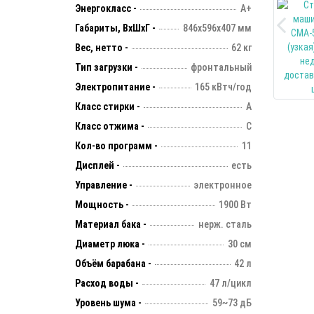
Энергокласс -
А+
Габариты, ВхШхГ -
846х596х407 мм
Вес, нетто -
62 кг
Тип загрузки -
фронтальный
Электропитание -
165 кВтч/год
Класс стирки -
А
Класс отжима -
С
Кол-во программ -
11
Дисплей -
есть
Управление -
электронное
Мощность -
1900 Вт
Материал бака -
нерж. сталь
Диаметр люка -
30 см
Объём барабана -
42 л
Расход воды -
47 л/цикл
Уровень шума -
59~73 дБ