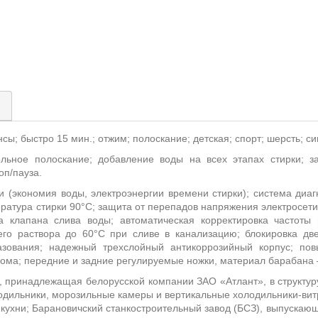
)
нсы; быстро 15 мин.; отжим; полоскание; детская; спорт; шерсть; си
ельное полоскание; добавление воды на всех этапах стирки; з
оп/пауза.
и (экономия воды, электроэнергии времени стирки); система диа
атура стирки 90°С; защита от перепадов напряжения электросети 
а клапана слива воды; автоматическая корректировка частоты
о раствора до 60°С при сливе в канализацию; блокировка дв
азования; надежный трехслойный антикоррозийный корпус; пов
рома; передние и задние регулируемые ножки, материал барабана
, принадлежащая белорусской компании ЗАО «Атлант», в структур
дильники, морозильные камеры и вертикальные холодильники-витр
 кухни; Барановичский станкостроительный завод (БСЗ), выпускаю