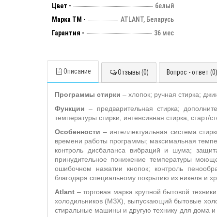
Цвет -
белый
Марка ТМ -
ATLANT, Беларусь
Гарантия -
36 мес
Описание
Отзывы (0)
Вопрос - ответ (0
Программы стирки
– хлопок; ручная стирка; джи
Функции
– предварительная стирка; дополнит
температуры стирки; интенсивная стирка; старт/ст
Особенности
– интеллектуальная система стирк
времени работы программы; максимальная темпер
контроль дисбаланса вибраций и шума; защит
принудительное понижение температуры моющег
ошибочном нажатии кнопок; контроль пенообр
благодаря специальному покрытию из никеля и х
Atlant
– торговая марка крупной бытовой техники
холодильников (МЗХ), выпускающий бытовые холо
стиральные машины и другую технику для дома и