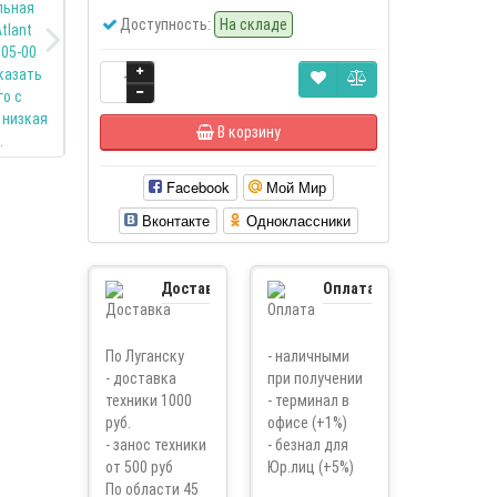
Доступность:
На складе
В корзину
Facebook
Мой Мир
Вконтакте
Одноклассники
Доставка
Оплата
По Луганску
- наличными
- доставка
при получении
техники 1000
- терминал в
руб.
офисе (+1%)
- занос техники
- безнал для
от 500 руб
Юр.лиц (+5%)
По области 45