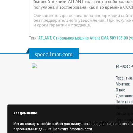
бытовой техники ATLANT включает в себя холод
популярна и востребована, как и во времена ССС
Описание товара основано на информации сайта 
без предварительного уведомления. При покупке
и сроки гарантии у продавца.
Теги:
ATLANT
,
Стиральная машина Atlant СМА-50У105-00 (уз
specclimat.com
ИНФОР
Гарантия.
Монтаж
О нас
Доставка
Политика
Условия 
Уведомление
Связатьс
Карта са
Мы используем cookie-файлы для наилучшего представления нашего са
персональных данных.
Политика безопасности