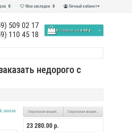
ров
0
Мои закладки
0
Личный кабинет
9) 509 02 17
0
Tоваров,
на
0.00 р.
9) 110 45 18
заказать недорого с
Стиральная машина Atlant СМА-60У810-00 (узкая)
Стиральная машина Atlant СМА-60С108-00
23 280.00 р.