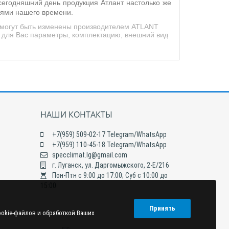
егодняшний день продукция Атлант настолько же
иями нашего времени.
д могут быть изменены производителем ATLANT
 для Вас параметры, комплектацию, внешний вид
НАШИ КОНТАКТЫ
+7(959) 509-02-17 Telegram/WhatsApp
+7(959) 110-45-18 Telegram/WhatsApp
specclimat.lg@gmail.com
г. Луганск, ул. Даргомыжского, 2-Е/216
Пон-Птн с 9:00 до 17:00; Суб с 10:00 до
15:00
Принять
ookie-файлов и обработкой Ваших