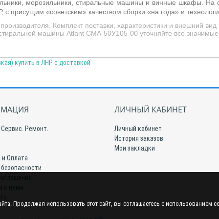
ильники, морозильники, стиральные машины и винные шкафы. На с
Р, с присущим «советским» качеством сборки «на года» и технолог
производителя. Комплект поставки, характеристики и внешний ви
 стиральной машины Atlant СМА-50У105-00 уточняйте все значимые
кая) купить в ЛНР с доставкой
МАЦИЯ
ЛИЧНЫЙ КАБИНЕТ
 Сервис. Ремонт.
Личный кабинет
История заказов
Мои закладки
 и Оплата
 безопасности
соглашения
я с нами
йта
йта. Продолжая использовать этот сайт, вы соглашаетесь с использованием c