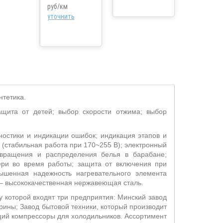
руб/км
уточнить
нтетика.
ащита от детей; выбор скорости отжима; выбор
гностики и индикации ошибок; индикация этапов и
(стабильная работа при 170~255 В); электронный
 вращения и распределения белья в барабане;
ери во время работы; защита от включения при
ышенная надежность нагревательного элемента
 – высококачественная нержавеющая сталь.
у которой входят три предприятия: Минский завод
ины; Завод бытовой техники, который производит
щий компрессоры для холодильников. Ассортимент