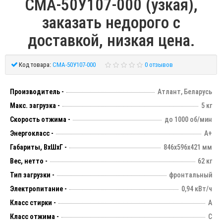
СМА-50У107-000 (узкая),
заказать недорого с
доставкой, низкая цена.
Код товара:
СМА-50У107-000
0 отзывов
Производитель -
Атлант, Беларусь
Макс. загрузка -
5 кг
Скорость отжима -
до 1000 об/мин
Энергокласс -
А+
Габариты, ВхШхГ -
846х596х421 мм
Вес, нетто -
62 кг
Тип загрузки -
фронтальный
Электропитание -
0,94 кВт/ч
Класс стирки -
А
Класс отжима -
С