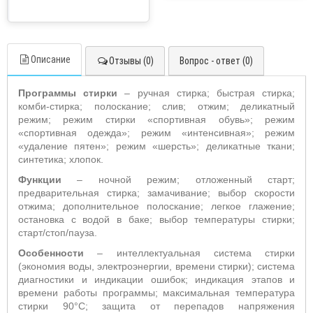
Описание
Отзывы (0)
Вопрос - ответ (0)
Программы стирки
– ручная стирка; быстрая стирка;
комби-стирка; полоскание; слив; отжим; деликатный
режим; режим стирки «спортивная обувь»; режим
«спортивная одежда»; режим «интенсивная»; режим
«удаление пятен»; режим «шерсть»; деликатные ткани;
синтетика; хлопок.
Функции
– ночной режим; отложенный старт;
предварительная стирка; замачивание; выбор скорости
отжима; дополнительное полоскание; легкое глажение;
остановка с водой в баке; выбор температуры стирки;
старт/стоп/пауза.
Особенности
– интеллектуальная система стирки
(экономия воды, электроэнергии, времени стирки); система
диагностики и индикации ошибок; индикация этапов и
времени работы программы; максимальная температура
стирки 90°С; защита от перепадов напряжения