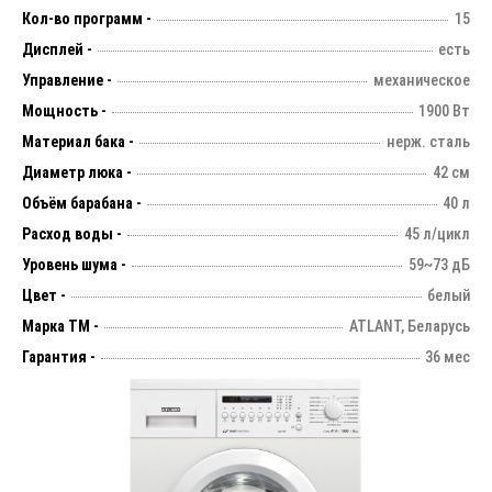
Кол-во программ -
15
Дисплей -
есть
Управление -
механическое
Мощность -
1900 Вт
Материал бака -
нерж. сталь
Диаметр люка -
42 см
Объём барабана -
40 л
Расход воды -
45 л/цикл
Уровень шума -
59~73 дБ
Цвет -
белый
Марка ТМ -
ATLANT, Беларусь
Гарантия -
36 мес