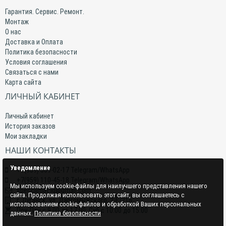
Гарантия. Сервис. Ремонт.
Монтаж
О нас
Доставка и Оплата
Политика безопасности
Условия соглашения
Связаться с нами
Карта сайта
ЛИЧНЫЙ КАБИНЕТ
Личный кабинет
История заказов
Мои закладки
НАШИ КОНТАКТЫ
Уведомление
+7(959) 509-02-17 Telegram/WhatsApp
+7(959) 110-45-18 Telegram/WhatsApp
Мы используем cookie-файлы для наилучшего представления нашего
specclimat.lg@gmail.com
сайта. Продолжая использовать этот сайт, вы соглашаетесь с
г. Луганск, ул. Даргомыжского, 2-Е/216
использованием cookie-файлов и обработкой Ваших персональных
Пон-Птн с 9:00 до 17:00; Суб с 10:00 до 15:00
данных.
Политика безопасности