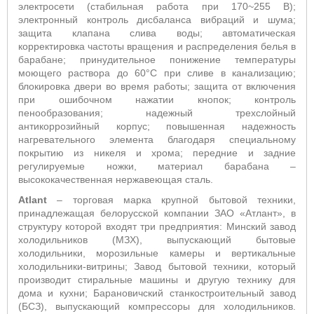
электросети (стабильная работа при 170~255 В);
электронный контроль дисбаланса вибраций и шума;
защита клапана слива воды; автоматическая
корректировка частоты вращения и распределения белья в
барабане; принудительное понижение температуры
моющего раствора до 60°С при сливе в канализацию;
блокировка двери во время работы; защита от включения
при ошибочном нажатии кнопок; контроль
пенообразования; надежный трехслойный
антикоррозийный корпус; повышенная надежность
нагревательного элемента благодаря специальному
покрытию из никеля и хрома; передние и задние
регулируемые ножки, материал барабана –
высококачественная нержавеющая сталь.
Atlant
– торговая марка крупной бытовой техники,
принадлежащая белорусской компании ЗАО «Атлант», в
структуру которой входят три предприятия: Минский завод
холодильников (МЗХ), выпускающий бытовые
холодильники, морозильные камеры и вертикальные
холодильники-витрины; Завод бытовой техники, который
производит стиральные машины и другую технику для
дома и кухни; Барановичский станкостроительный завод
(БСЗ), выпускающий компрессоры для холодильников.