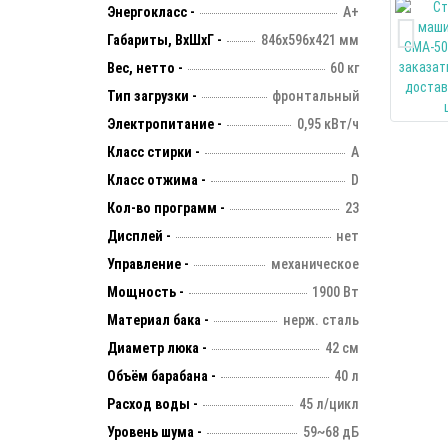
Энергокласс -
А+
Габариты, ВхШхГ -
846х596х421 мм
Вес, нетто -
60 кг
Тип загрузки -
фронтальный
Электропитание -
0,95 кВт/ч
Класс стирки -
А
Класс отжима -
D
Кол-во программ -
23
Дисплей -
нет
Управление -
механическое
Мощность -
1900 Вт
Материал бака -
нерж. сталь
Диаметр люка -
42 см
Объём барабана -
40 л
Расход воды -
45 л/цикл
Уровень шума -
59~68 дБ