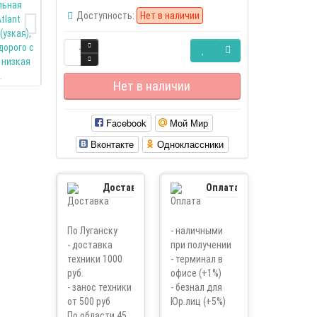
Доступность:
Нет в наличии
Нет в наличии
Facebook
Мой Мир
Вконтакте
Одноклассники
Доставка
Оплата
По Луганску
- наличными
- доставка
при получении
техники 1000
- терминал в
руб.
офисе (+1%)
- занос техники
- безнал для
от 500 руб
Юр.лиц (+5%)
По области 45