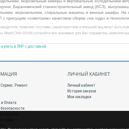
дильники, морозильные камеры и вертикальные холодильники-витр
 кухни; Барановичский станкостроительный завод (БСЗ), выпускаю
ильники, морозильники, стиральные машины и винные шкафы. На с
Р, с присущим «советским» качеством сборки «на года» и технолог
зводителя. Комплект поставки, характеристики и внешний вид могут быть и
 Atlant СМА-50У88 уточняйте все значимые для Вас параметры, комплектаци
 купить в ЛНР с доставкой
МАЦИЯ
ЛИЧНЫЙ КАБИНЕТ
 Сервис. Ремонт.
Личный кабинет
История заказов
Мои закладки
 и Оплата
 безопасности
соглашения
я с нами
йта