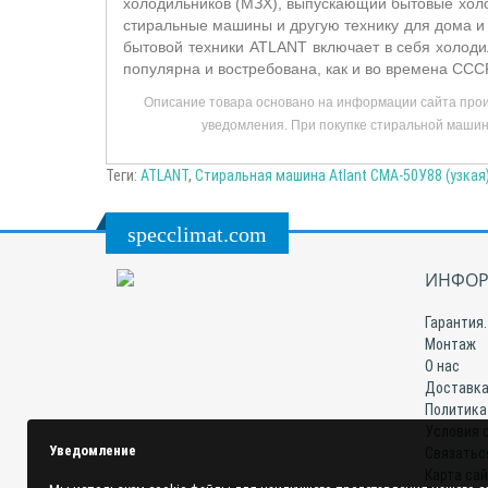
холодильников (МЗХ), выпускающий бытовые холо
стиральные машины и другую технику для дома и
бытовой техники ATLANT включает в себя холод
популярна и востребована, как и во времена ССС
Описание товара основано на информации сайта прои
уведомления. При покупке стиральной машины
Теги:
ATLANT
,
Стиральная машина Atlant СМА-50У88 (узкая)
specclimat.com
ИНФОР
Гарантия.
Монтаж
О нас
Доставка
Политика
Условия 
Уведомление
Связатьс
Карта са