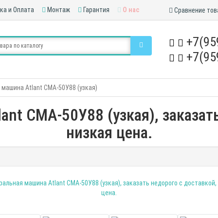
ка и Оплата
Монтаж
Гарантия
О нас
Сравнение тов
+7(95
+7(95
машина Atlant СМА-50У88 (узкая)
ant СМА-50У88 (узкая), заказать
низкая цена.