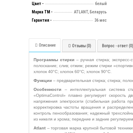
Цвет -
белый
Марка ТМ -
ATLANT, Беларусь
Гарантия -
36 мес
Описание
Отзывы (0)
Вопрос - ответ (0
Программы стирки
– ручная стирка; экспресс-
полоскание; слив; отжим; режим стирки «спортивн
хлопок 40°С; хлопок 60°С; хлопок 90°С.
Функции
– предварительная стирка; стирка; поло
Особенности
– интеллектуальная система ст
«OptimaControl» плавно регулирует скорость 
напряжения электросети (стабильная работа пр
корректировка частоты вращения и распределен
контроль пенообразования; надежный трехслойн
из никеля и хрома; передние и задние регулиру
Atlant
– торговая марка крупной бытовой техники