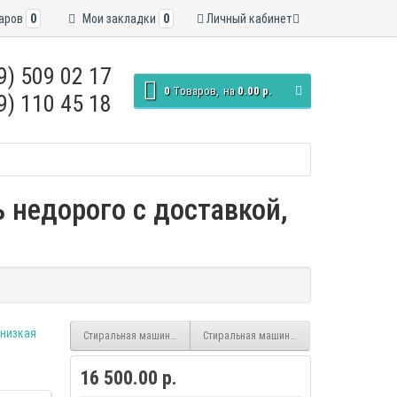
аров
0
Мои закладки
0
Личный кабинет
9) 509 02 17
0
Tоваров,
на
0.00 р.
9) 110 45 18
 недорого с доставкой,
Стиральная машина Atlant СМА-50У82-000 (узкая)
Стиральная машина Atlant СМА-70С1010-00
16 500.00 р.