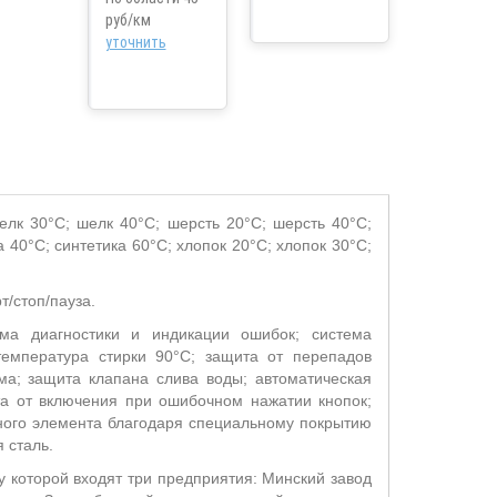
руб/км
уточнить
шелк 30°С; шелк 40°С; шерсть 20°С; шерсть 40°С;
 40°С; синтетика 60°С; хлопок 20°С; хлопок 30°С;
т/стоп/пауза.
ема диагностики и индикации ошибок; система
температура стирки 90°С; защита от перепадов
ма; защита клапана слива воды; автоматическая
та от включения при ошибочном нажатии кнопок;
ного элемента благодаря специальному покрытию
 сталь.
у которой входят три предприятия: Минский завод