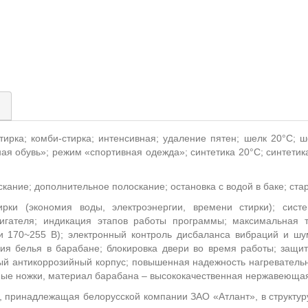
)
стирка; комби-стирка; интенсивная; удаление пятен; шелк 20°С; 
ая обувь»; режим «спортивная одежда»; синтетика 20°С; синтетика
скание; дополнительное полоскание; остановка с водой в баке; стар
ирки (экономия воды, электроэнергии, времени стирки); сист
двигателя; индикация этапов работы программы; максимальная 
и 170~255 В); электронный контроль дисбаланса вибраций и шу
ия белья в барабане; блокировка двери во время работы; защи
ый антикоррозийный корпус; повышенная надежность нагреватель
емые ножки, материал барабана – высококачественная нержавеющая
, принадлежащая белорусской компании ЗАО «Атлант», в структур