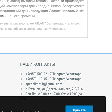
ины; Завод бытовой техники, который производит
щий компрессоры для холодильников. Ассортимент
егодняшний день продукция Атлант настолько же
иями нашего времени.
зменены производителем ATLANT без предварительного
ю, внешний вид и сроки гарантии у продавца.
НАШИ КОНТАКТЫ
+7(959) 509-02-17 Telegram/WhatsApp
+7(959) 110-45-18 Telegram/WhatsApp
specclimat.lg@gmail.com
г. Луганск, ул. Даргомыжского, 2-Е/216
Пон-Птн с 9:00 до 17:00; Суб с 10:00 до
15:00
Принять