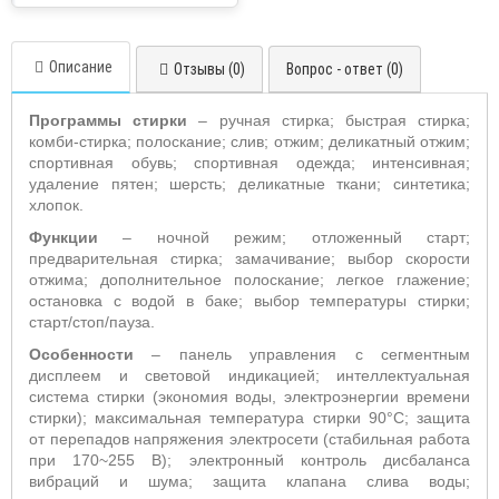
Описание
Отзывы (0)
Вопрос - ответ (0)
Программы стирки
– ручная стирка; быстрая стирка;
комби-стирка; полоскание; слив; отжим; деликатный отжим;
спортивная обувь; спортивная одежда; интенсивная;
удаление пятен; шерсть; деликатные ткани; синтетика;
хлопок.
Функции
– ночной режим; отложенный старт;
предварительная стирка; замачивание; выбор скорости
отжима; дополнительное полоскание; легкое глажение;
остановка с водой в баке; выбор температуры стирки;
старт/стоп/пауза.
Особенности
– панель управления с сегментным
дисплеем и световой индикацией; интеллектуальная
система стирки (экономия воды, электроэнергии времени
стирки); максимальная температура стирки 90°С; защита
от перепадов напряжения электросети (стабильная работа
при 170~255 В); электронный контроль дисбаланса
вибраций и шума; защита клапана слива воды;