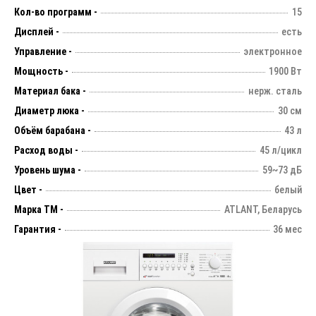
Кол-во программ -
15
Дисплей -
есть
Управление -
электронное
Мощность -
1900 Вт
Материал бака -
нерж. сталь
Диаметр люка -
30 см
Объём барабана -
43 л
Расход воды -
45 л/цикл
Уровень шума -
59~73 дБ
Цвет -
белый
Марка ТМ -
ATLANT, Беларусь
Гарантия -
36 мес