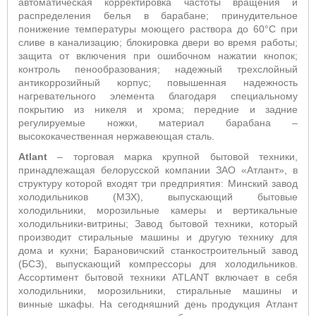
автоматическая корректировка частоты вращения и
распределения белья в барабане; принудительное
понижение температуры моющего раствора до 60°С при
сливе в канализацию; блокировка двери во время работы;
защита от включения при ошибочном нажатии кнопок;
контроль пенообразования; надежный трехслойный
антикоррозийный корпус; повышенная надежность
нагревательного элемента благодаря специальному
покрытию из никеля и хрома; передние и задние
регулируемые ножки, материал барабана –
высококачественная нержавеющая сталь.
Atlant
– торговая марка крупной бытовой техники,
принадлежащая белорусской компании ЗАО «Атлант», в
структуру которой входят три предприятия: Минский завод
холодильников (МЗХ), выпускающий бытовые
холодильники, морозильные камеры и вертикальные
холодильники-витрины; Завод бытовой техники, который
производит стиральные машины и другую технику для
дома и кухни; Барановичский станкостроительный завод
(БСЗ), выпускающий компрессоры для холодильников.
Ассортимент бытовой техники ATLANT включает в себя
холодильники, морозильники, стиральные машины и
винные шкафы. На сегодняшний день продукция Атлант