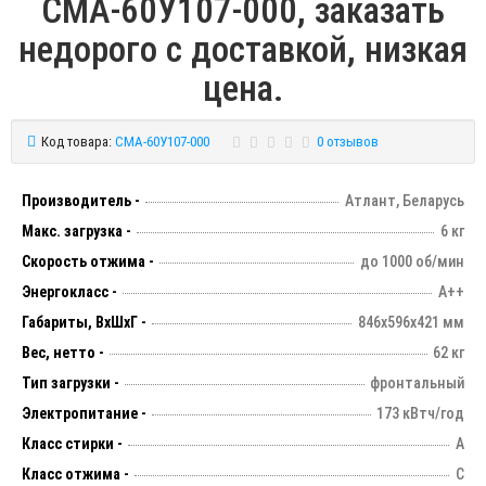
СМА-60У107-000, заказать
недорого с доставкой, низкая
цена.
Код товара:
СМА-60У107-000
0 отзывов
Производитель -
Атлант, Беларусь
Макс. загрузка -
6 кг
Скорость отжима -
до 1000 об/мин
Энергокласс -
А++
Габариты, ВхШхГ -
846х596х421 мм
Вес, нетто -
62 кг
Тип загрузки -
фронтальный
Электропитание -
173 кВтч/год
Класс стирки -
А
Класс отжима -
С