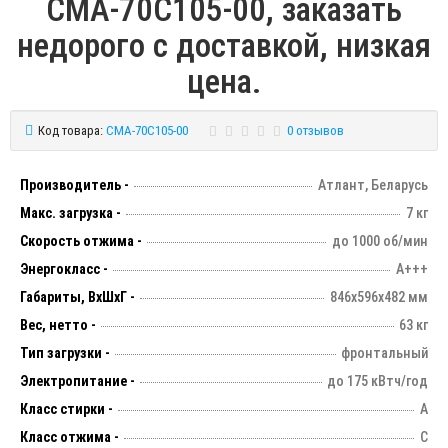
СМА-70С105-00, заказать
недорого с доставкой, низкая
цена.
Код товара:
СМА-70С105-00
0 отзывов
Производитель -
Атлант, Беларусь
Макс. загрузка -
7 кг
Скорость отжима -
до 1000 об/мин
Энергокласс -
А+++
Габариты, ВхШхГ -
846х596х482 мм
Вес, нетто -
63 кг
Тип загрузки -
фронтальный
Электропитание -
до 175 кВтч/год
Класс стирки -
А
Класс отжима -
С