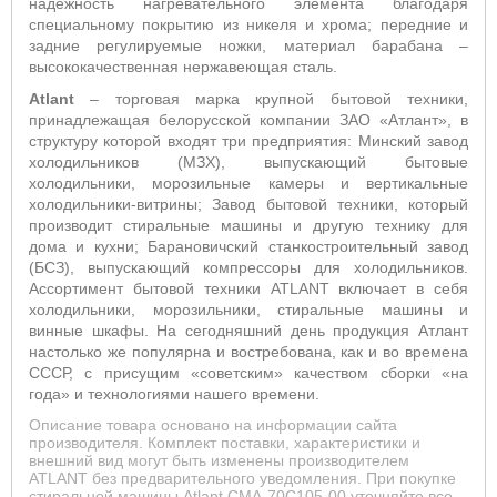
надежность нагревательного элемента благодаря
специальному покрытию из никеля и хрома; передние и
задние регулируемые ножки, материал барабана –
высококачественная нержавеющая сталь.
Atlant
– торговая марка крупной бытовой техники,
принадлежащая белорусской компании ЗАО «Атлант», в
структуру которой входят три предприятия: Минский завод
холодильников (МЗХ), выпускающий бытовые
холодильники, морозильные камеры и вертикальные
холодильники-витрины; Завод бытовой техники, который
производит стиральные машины и другую технику для
дома и кухни; Барановичский станкостроительный завод
(БСЗ), выпускающий компрессоры для холодильников.
Ассортимент бытовой техники ATLANT включает в себя
холодильники, морозильники, стиральные машины и
винные шкафы. На сегодняшний день продукция Атлант
настолько же популярна и востребована, как и во времена
СССР, с присущим «советским» качеством сборки «на
года» и технологиями нашего времени.
Описание товара основано на информации сайта
производителя. Комплект поставки, характеристики и
внешний вид могут быть изменены производителем
ATLANT без предварительного уведомления. При покупке
стиральной машины Atlant СМА-70С105-00 уточняйте все