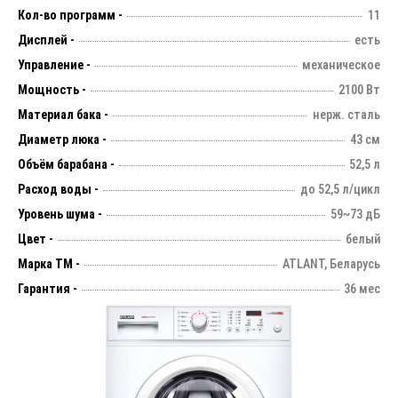
Кол-во программ -
11
Дисплей -
есть
Управление -
механическое
Мощность -
2100 Вт
Материал бака -
нерж. сталь
Диаметр люка -
43 см
Объём барабана -
52,5 л
Расход воды -
до 52,5 л/цикл
Уровень шума -
59~73 дБ
Цвет -
белый
Марка ТМ -
ATLANT, Беларусь
Гарантия -
36 мес