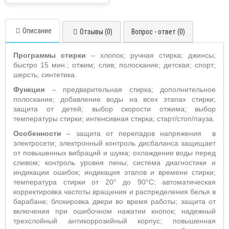
Описание
Отзывы (0)
Вопрос - ответ (0)
Программы стирки
– хлопок; ручная стирка
; джинсы;
быстро 15 мин.; отжим; слив; полоскание; детская; спорт;
шерсть; синтетика.
Функции
– предварительная стирка; дополнительное
полоскание; добавление воды на всех этапах стирки;
защита от детей; выбор скорости отжима; выбор
температуры стирки; интенсивная стирка;
старт/стоп/пауза.
Особенности
– защита от перепадов напряжения
в
электросети; электронный контроль дисбаланса защищает
от повышенных вибраций и шума; охлаждение воды перед
сливом; контроль уровня пены; система диагностики и
индикации ошибок; индикация этапов и времени стирки;
температура стирки от 20° до 90°С; автоматическая
корректировка частоты вращения и распределения белья в
барабане; блокировка двери во время работы; защита от
включения при ошибочном нажатии кнопок; надежный
трехслойный антикоррозийный корпус; повышенная