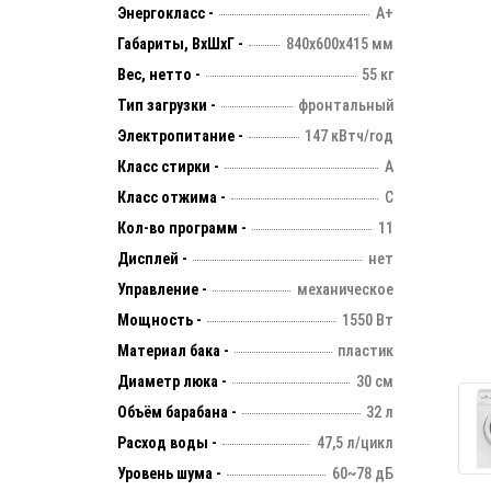
Энергокласс -
А+
Габариты, ВхШхГ -
840х600х415 мм
Вес, нетто -
55 кг
Тип загрузки -
фронтальный
Электропитание -
147 кВтч/год
Класс стирки -
А
Класс отжима -
C
Кол-во программ -
11
Дисплей -
нет
Управление -
механическое
Мощность -
1550 Вт
Материал бака -
пластик
Диаметр люка -
30 см
Объём барабана -
32 л
Расход воды -
47,5 л/цикл
Уровень шума -
60~78 дБ