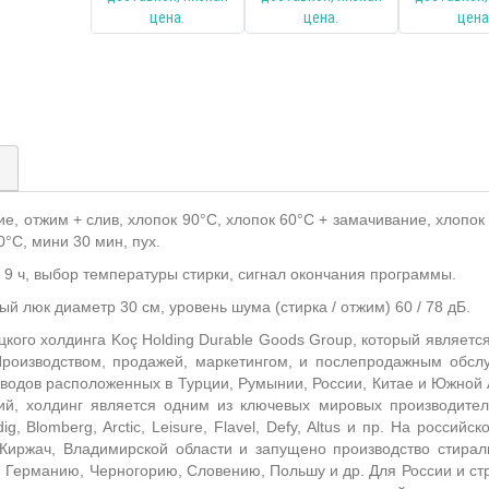
)
е, отжим + слив, хлопок 90°C, хлопок 60°C + замачивание, хлопок 
0°C, мини 30 мин, пух.
 9 ч
,
выбор температуры стирки, сигнал окончания программы.
ый люк диаметр 30 см, уровень шума (стирка / отжим) 60 / 78 дБ.
цкого холдинга Koç Holding Durable Goods Group, который являетс
роизводством, продажей, маркетингом, и послепродажным обсл
заводов расположенных в Турции, Румынии, России, Китае и Южно
ий, холдинг является одним из ключевых мировых производите
ig, Blomberg, Arctic, Leisure, Flavel, Defy, Altus и пр. На росси
. Киржач, Владимирской области и запущено производство стира
я Германию, Черногорию, Словению, Польшу и др. Для России и ст