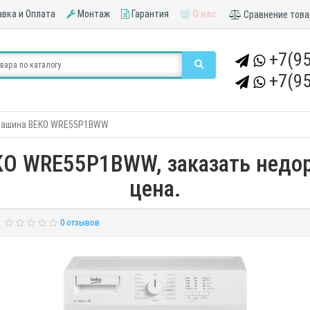
вка и Оплата
Монтаж
Гарантия
О нас
Сравнение това
+7(95
+7(95
машина BEKO WRE55P1BWW
O WRE55P1BWW, заказать недоро
цена.
0 отзывов