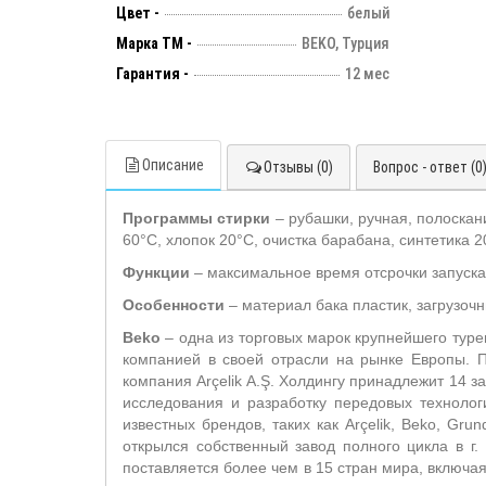
Цвет -
белый
Марка ТМ -
BEKO, Турция
Гарантия -
12 мес
Описание
Отзывы (0)
Вопрос - ответ (0
Программы стирки
–
рубашки, ручная, полоскани
60°C, хлопок 20°C, очистка барабана, синтетика 2
Функции
–
максимальное время отсрочки запуска
Особенности
–
материал бака пластик, загрузочн
Beko
– одна из торговых марок крупнейшего туре
компанией в своей отрасли на рынке Европы. П
компания Arçelik A.Ş. Холдингу принадлежит 14 
исследования и разработку передовых технолог
известных брендов, таких как Arçelik, Beko, Grund
открылся собственный завод полного цикла в г
поставляется более чем в 15 стран мира, включа