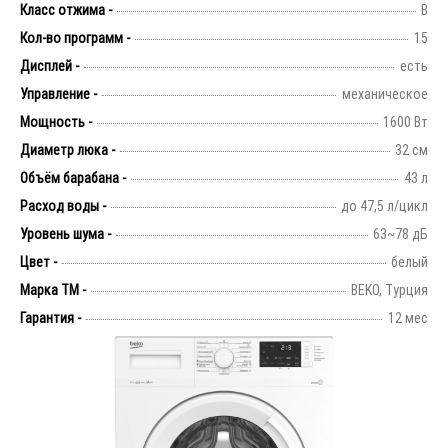
Класс отжима -
B
Кол-во программ -
15
Дисплей -
есть
Управление -
механическое
Мощность -
1600 Вт
Диаметр люка -
32 см
Объём барабана -
43 л
Расход воды -
до 47,5 л/цикл
Уровень шума -
63~78 дБ
Цвет -
белый
Марка ТМ -
BEKO, Турция
Гарантия -
12 мес