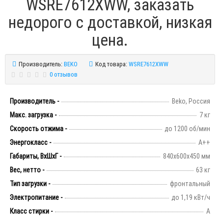
WSRE7612XWW, заказать
недорого с доставкой, низкая
цена.
Производитель:
BEKO
Код товара:
WSRE7612XWW
0 отзывов
Производитель -
Beko, Россия
Макс. загрузка -
7 кг
Скорость отжима -
до 1200 об/мин
Энергокласс -
А++
Габариты, ВхШхГ -
840х600х450 мм
Вес, нетто -
63 кг
Тип загрузки -
фронтальный
Электропитание -
до 1,19 кВт/ч
Класс стирки -
А