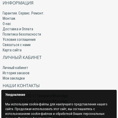
ИНФОРМАЦИЯ
Гарантия. Сервис. Ремонт.
Монтаж
О нас
Доставка и Оплата
Политика безопасности
Условия соглашения
Связаться с нами
Карта сайта
ЛИЧНЫЙ КАБИНЕТ
Личный кабинет
История заказов
Мои закладки
НАШИ КОНТАКТЫ
Уведомление
+7(959) 509-02-17 Telegram/WhatsApp
+7(959) 110-45-18 Telegram/WhatsApp
Мы используем cookie-файлы для наилучшего представления нашего
specclimat.lg@gmail.com
сайта. Продолжая использовать этот сайт, вы соглашаетесь с
г. Луганск, ул. Даргомыжского, 2-Е/216
использованием cookie-файлов и обработкой Ваших персональных
Пон-Птн с 9:00 до 17:00; Суб с 10:00 до 15:00