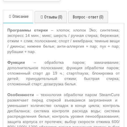
Описание
Отзывы (0)
Вопрос - ответ (0)
Программы стирки
– х
лопок; хлопок Эко; синтетика;
экспресс 14 мин.; микс; шерсть / ручная стирка; бережная;
отжим + слив; полоскание; спорт / мембрана; темные вещи
/ джинсы; нижнее белье; анти-аллергия + пар; пух + пар;
рубашки + пар.
Функции
– обработка паром; замачивание;
дополнительное полоскание; функция обработки паром;
отложенный старт до 19 ч.; старт/пауза; блокировка от
детей; принудительный отжим; быстрая стирка;
отложенный старт; дозагрузка белья.
Особенности
– технология обработки паром
SteamCure
размягчает перед стиркой въевшиеся загрязнения и
уменьшает количество складок в конце цикла; контроль
дисбаланса; система
контроля расхода воды; система
распределения белья; контроль уровня пенообразования;
защита корпуса от протечек;
выбор скорости отжима 600/