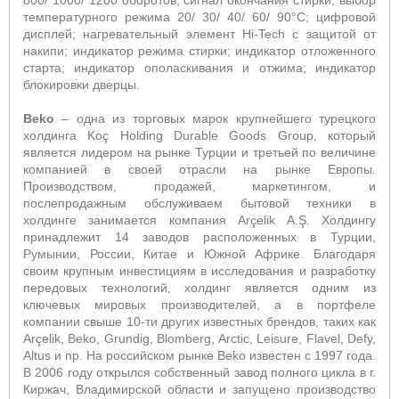
800/ 1000/ 1200 оборотов; сигнал окончания стирки; выбор
температурного режима 20/ 30/ 40/ 60/ 90°С; цифровой
дисплей; нагревательный элемент
Hi
-
Tech
с защитой от
накипи;
индикатор режима стирки; индикатор отложенного
старта; индикатор ополаскивания и отжима; индикатор
блокировки дверцы.
Beko
– одна из торговых марок крупнейшего турецкого
холдинга Koç Holding Durable Goods Group, который
является лидером на рынке Турции и третьей по величине
компанией в своей отрасли на рынке Европы.
Производством, продажей, маркетингом, и
послепродажным обслуживаем бытовой техники в
холдинге занимается компания Arçelik A.Ş. Холдингу
принадлежит 14 заводов расположенных в Турции,
Румынии, России, Китае и Южной Африке. Благодаря
своим крупным инвестициям в исследования и разработку
передовых технологий, холдинг является одним из
ключевых мировых производителей, а в портфеле
компании свыше 10-ти других известных брендов, таких как
Arçelik, Beko, Grundig, Blomberg, Arctic, Leisure, Flavel, Defy,
Altus и пр. На российском рынке Beko известен с 1997 года.
В 2006 году открылся собственный завод полного цикла в г.
Киржач, Владимирской области и запущено производство