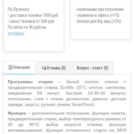
По Луганску
- наличными при получении
- доставка техники 1000 руб.
- терминал в офисе (+1%)
- занос техники от 500 руб
- безнал для Юр.лиц (+5%)
По области 45 руб/км
уточнить
Описание
Отзывы (0)
Вопрос - ответ (0)
Программы стирки
– белый хлопок; хлопок +
предварительная стирка; EcoMix 20°С; хлопок; синтетика;
ежедневная 59 минут; быстрая 14-30-44 минуты;
полоскание; слив + отжим; деликатная; джинсы; детская
одежда; шерсть; ручная; режим SmartTouch.
Функции
– дополнительное полоскание; функция памяти;
предварительная стирка; выбор температурного режима от
20 до 90°С; выбор скорости отжима; функция
автовзвешивания; функция отложенного старта на 3/6/9