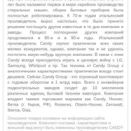
лет было налажено первое в мире серийное производство
стиральных машин, сборка бытовых приборов была
полностью роботизирована. К 70-м годам итальянский
производитель вырос настолько, что было принято
решение поглощать другие известные в те дни компании и
заводы. Процесс поглощения других компаний
продолжался в 80-е и в 90-е годы. Итальянский
производитель Candy скупил практически всех своих
мелких конкурентов, однако, компании так и не удалось
поглотить какую-нибудь крупную компанию. В связи с этим
Candy всегда приходилось играть в ценовую войну с LG,
Samsung, Whirlpool и пр. Так техника от Candy Group с
аналогичными характеристиками практически всегда стоит
дешевле. Сейчас Candy Group - это огромный конгломерат
с годовым оборотом в 1 млрд евро. Всего с конвейеров
подконтрольных заводов сходит до 10 миллионов
различных единиц бытовой техники ежегодно. Компания
владеет такими торговыми марками как Candy, Hoover,
Вятка (г. Киров, РФ), Rosieres, Otsein-Hoover, Zerowatt,
Iberna, Gias.
Описание товара основано на информации сайта
производителя. Комплект поставки, характеристики и
внешний вид могут быть изменены производителем CANDY