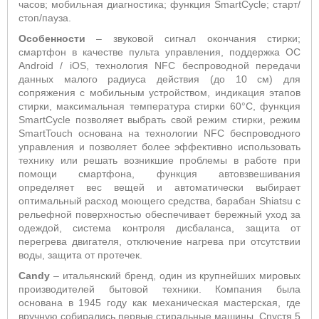
часов; мобильная диагностика; функция SmartCycle; старт/
стоп/пауза.
Особенности
– звуковой сигнал окончания стирки;
смартфон в качестве пульта управления, поддержка ОС
Android / iOS, технология NFC беспроводной передачи
данных малого радиуса действия (до 10 см) для
сопряжения с мобильным устройством, индикация этапов
стирки, максимальная температура стирки 60°С, функция
SmartCycle позволяет выбрать свой режим стирки, режим
SmartTouch основана на технологии NFC беспроводного
управления и позволяет более эффективно использовать
технику или решать возникшие проблемы в работе при
помощи смартфона, функция автовзвешивания
определяет вес вещей и автоматически выбирает
оптимальный расход моющего средства, барабан Shiatsu с
рельефной поверхностью обеспечивает бережный уход за
одеждой, система контроля дисбаланса, защита от
перегрева двигателя, отключение нагрева при отсутствии
воды, защита от протечек.
Candy
– итальянский бренд, один из крупнейших мировых
производителей бытовой техники. Компания была
основана в 1945 году как механическая мастерская, где
вручную собирались первые стиральные машины. Спустя 5