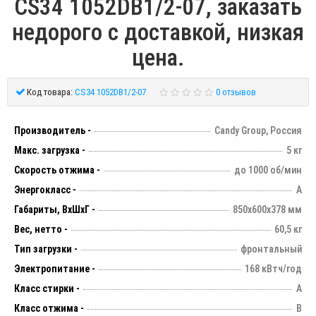
CS34 1052DB1/2-07, заказать
недорого с доставкой, низкая
цена.
Код товара:
CS34 1052DB1/2-07
0 отзывов
Производитель -
Candy Group, Россия
Макс. загрузка -
5 кг
Скорость отжима -
до 1000 об/мин
Энергокласс -
А
Габариты, ВхШхГ -
850х600х378 мм
Вес, нетто -
60,5 кг
Тип загрузки -
фронтальный
Электропитание -
168 кВтч/год
Класс стирки -
А
Класс отжима -
B