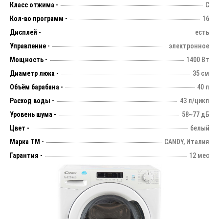
Класс отжима -
C
Кол-во программ -
16
Дисплей -
есть
Управление -
электронное
Мощность -
1400 Вт
Диаметр люка -
35 см
Объём барабана -
40 л
Расход воды -
43 л/цикл
Уровень шума -
58~77 дБ
Цвет -
белый
Марка ТМ -
CANDY, Италия
Гарантия -
12 мес