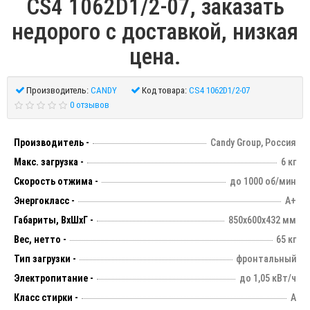
CS4 1062D1/2-07, заказать
недорого с доставкой, низкая
цена.
Производитель:
CANDY
Код товара:
CS4 1062D1/2-07
0 отзывов
Производитель -
Candy Group, Россия
Макс. загрузка -
6 кг
Скорость отжима -
до 1000 об/мин
Энергокласс -
А+
Габариты, ВхШхГ -
850х600х432 мм
Вес, нетто -
65 кг
Тип загрузки -
фронтальный
Электропитание -
до 1,05 кВт/ч
Класс стирки -
А