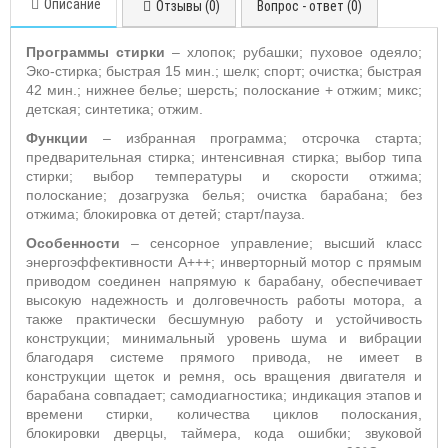
Описание
Отзывы (0)
Вопрос - ответ (0)
Программы стирки
– хлопок; рубашки; пуховое одеяло;
Эко-стирка; быстрая 15 мин.; шелк; спорт; очистка; быстрая
42 мин.; нижнее белье; шерсть; полоскание + отжим; микс;
детская; синтетика; отжим.
Функции
– избранная программа; отсрочка старта;
предварительная стирка; интенсивная стирка; выбор типа
стирки; выбор температуры и скорости отжима;
полоскание; дозагрузка белья; очистка барабана;
без
отжима; блокировка от детей; старт/пауза.
Особенности
– сенсорное управление; высший класс
энергоэффективности А+++; инверторный мотор с прямым
приводом соединен напрямую к барабану, обеспечивает
высокую надежность и долговечность работы мотора, а
также практически бесшумную работу и устойчивость
конструкции; минимальный уровень шума и вибрации
благодаря системе прямого привода, не имеет в
конструкции щеток и ремня, ось вращения двигателя и
барабана совпадает; самодиагностика; индикация этапов и
времени стирки, количества циклов полоскания,
блокировки дверцы, таймера, кода ошибки; звуковой