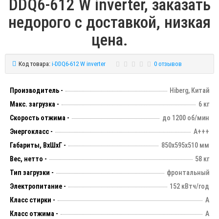
DDQ6-612 W inverter, заказать
недорого с доставкой, низкая
цена.
Код товара:
i-DDQ6-612 W inverter
0 отзывов
Производитель -
Hiberg, Китай
Макс. загрузка -
6 кг
Скорость отжима -
до 1200 об/мин
Энергокласс -
А+++
Габариты, ВхШхГ -
850х595х510 мм
Вес, нетто -
58 кг
Тип загрузки -
фронтальный
Электропитание -
152 кВтч/год
Класс стирки -
А
Класс отжима -
A