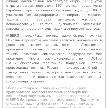
сигнал; максимальная температура стирки 90°С; угол
открытия загрузочного люка 150°; функция самоочистки
барабана,
при активации нагревает воду до 80°С,
уничтожая все микроорганизмы в стиральной машине;
защита от перегрева двигателя; контроль
пенообразования; контроль дисбаланса; отключение
нагрева при отсутствии воды; защита от протечек корпуса.
HIBERG
– российская торговая марка бытовой техники.
Основным продуктом компании являются холодильники в
достаточно высоком ценовом сегменте. Ассортимент
продукции составляет большое разнообразие бытовой
техники, включая климатическое оборудование. Вся
продукция Hiberg сертифицирована по ГОСТам
РФ и обеспечена гарантийной поддержкой. Страны
производства техники: Россия – телевизоры; Китай –
холодильники, телевизоры, морозильники, духовые шкафы,
варочные панели, плиты, вытяжки, стиральные машины,
кондиционеры и прочее.
Описание товара основано на информации сайта
производителя. Комплект поставки, характеристики и
внешний вид могут быть изменены производителем
HIBERG без предварительного уведомления. При покупке
стиральной машины Hiberg уточняйте все значимые для
Вас параметры, комплектацию, внешний вид и сроки