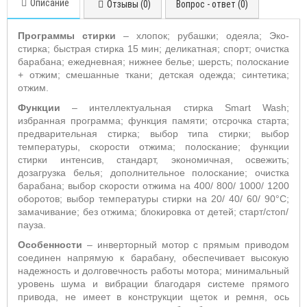
Описание
Отзывы (0)
Вопрос - ответ (0)
Программы стирки
– хлопок; рубашки; одеяла; Эко-
стирка; быстрая стирка 15 мин; деликатная; спорт; очистка
барабана; ежедневная; нижнее белье; шерсть; полоскание
+ отжим; смешанные ткани; детская одежда; синтетика;
отжим.
Функции
– интеллектуальная стирка
Smart
Wash
;
избранная программа;
функция памяти;
отсрочка старта;
предварительная стирка; выбор типа стирки; выбор
температуры, скорости отжима; полоскание; функции
стирки интенсив, стандарт, экономичная, освежить;
дозагрузка белья; дополнительное полоскание; очистка
барабана; выбор скорости отжима на 400/ 800/ 1000/ 1200
оборотов; выбор температуры стирки на 20/ 40/ 60/ 90°С;
замачивание; без отжима; блокировка от детей; старт/стоп/
пауза.
Особенности
– инверторный мотор с прямым приводом
соединен напрямую к барабану, обеспечивает высокую
надежность и долговечность работы мотора; минимальный
уровень шума и вибрации благодаря системе прямого
привода, не имеет в конструкции щеток и ремня, ось