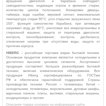
вращения двигателя и барабана совпадает;
самодиагностика; индикация этапов и времени стирки,
количества циклов полоскания, блокировки дверцы,
таймера, кода ошибки; звуковой сигнал; максимальная
температура стирки 90°С; угол открытия загрузочного люка
150°; функция самоочистки барабана,
при активации
нагревает воду до 80°С, уничтожая все микроорганизмы в
стиральной машине;
защита от перегрева двигателя;
контроль пенообразования; контроль дисбаланса;
отключение нагрева при отсутствии воды; защита от
протечек корпуса.
HIBERG
– российская торговая марка бытовой техники.
Основным продуктом компании являются холодильники в
достаточно высоком ценовом сегменте. Ассортимент
продукции составляет большое разнообразие бытовой
техники, включая климатическое оборудование. Вся
продукция Hiberg сертифицирована по ГОСТам
РФ и обеспечена гарантийной поддержкой. Страны
производства техники: Россия – телевизоры; Китай –
холодильники, телевизоры, морозильники, духовые шкафы,
варочные панели, плиты, вытяжки, стиральные машины,
кондиционеры и прочее.
Описание товара основано на информации сайта