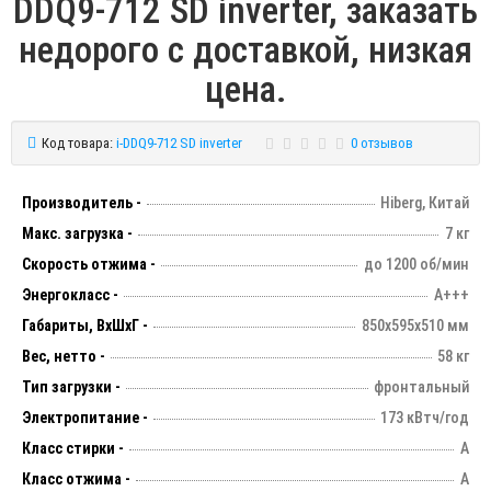
DDQ9-712 SD inverter, заказать
недорого с доставкой, низкая
цена.
Код товара:
i-DDQ9-712 SD inverter
0 отзывов
Производитель -
Hiberg, Китай
Макс. загрузка -
7 кг
Скорость отжима -
до 1200 об/мин
Энергокласс -
А+++
Габариты, ВхШхГ -
850х595х510 мм
Вес, нетто -
58 кг
Тип загрузки -
фронтальный
Электропитание -
173 кВтч/год
Класс стирки -
А
Класс отжима -
A