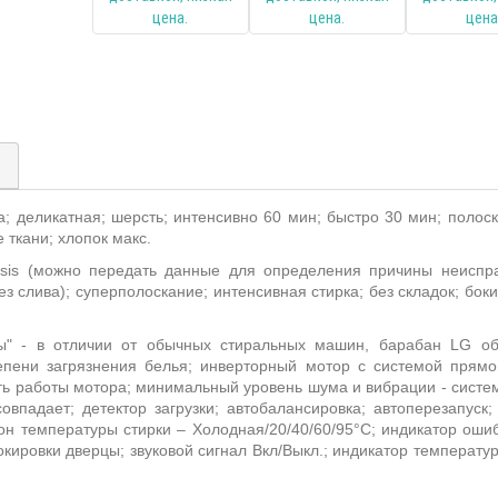
)
а; деликатная; шерсть; интенсивно 60 мин; быстро 30 мин; поло
 ткани; хлопок макс.
osis (можно передать данные для определения причины неиспра
з слива); суперполоскание; интенсивная стирка; без складок; боки
ты" - в отличии от обычных стиральных машин, барабан LG о
епени загрязнения белья; инверторный мотор с системой прямо
ть работы мотора; минимальный уровень шума и вибрации - систем
впадает; детектор загрузки; автобалансировка; автоперезапуск
он температуры стирки – Холодная/20/40/60/95°С; индикатор ошиб
окировки дверцы; звуковой сигнал Вкл/Выкл.; индикатор температу