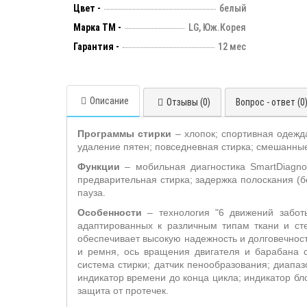
Цвет -
белый
Марка ТМ -
LG, Юж.Корея
Гарантия -
12 мес
Описание
Отзывы (0)
Вопрос - ответ (0
Программы стирки
– хлопок; спортивная одежд
удаление пятен; повседневная стирка; смешанные
Функции
– мобильная диагностика SmartDiagn
предварительная стирка; задержка полоскания (бе
пауза.
Особенности
– технология "6 движений забо
адаптированных к различным типам ткани и ст
обеспечивает высокую надежность и долговечнос
и ремня, ось вращения двигателя и барабана со
система стирки; датчик пенообразования; диапаз
индикатор времени до конца цикла; индикатор бл
защита от протечек.