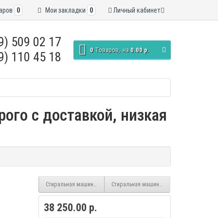
аров
0
Мои закладки
0
Личный кабинет
9) 509 02 17
0
Tоваров,
на
0.00 р.
9) 110 45 18
рого с доставкой, низкая
Стиральная машина LG F2Y1HS6W inverter
Стиральная машина LG F2Y1VS3W inverter,
38 250.00 р.