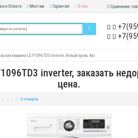
ка и Оплата
Монтаж
Гарантия
О нас
Сравнение тов
+7(95
+7(95
льная машина LG F1096TD3 inverter, белый/хром, 8кг
096TD3 inverter, заказать недо
цена.
0 отзывов