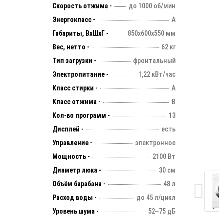
Скорость отжима -
до 1000 об/мин
Энергокласс -
А
Габариты, ВхШхГ -
850х600х550 мм
Вес, нетто -
62 кг
Тип загрузки -
фронтальный
Электропитание -
1,22 кВт/час
Класс стирки -
А
Класс отжима -
B
Кол-во программ -
13
Дисплей -
есть
Управление -
электронное
Мощность -
2100 Вт
Диаметр люка -
30 см
Объём барабана -
48 л
Расход воды -
до 45 л/цикл
Уровень шума -
52~75 дБ