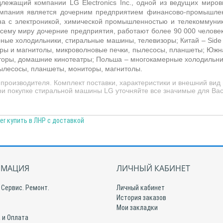
ежащий компании LG Electronics Inc., одной из ведущих мировы
Компания является дочерним предприятием финансово-промышл
ана с электроникой, химической промышленностью и телекоммун
сему миру дочерние предприятия, работают более 90 000 человек
рные холодильники, стиральные машины, телевизоры; Китай –
Side
нтры и магнитолы, микроволновые печки, пылесосы, планшеты; Южн
торы, домашние кинотеатры; Польша –
многокамерные холодильник
ылесосы, планшеты, мониторы, магнитолы.
производителя. Комплект поставки, характеристики и внешний вид
При покупке стиральной машины LG уточняйте все значимые для Ва
er купить в ЛНР с доставкой
МАЦИЯ
ЛИЧНЫЙ КАБИНЕТ
 Сервис. Ремонт.
Личный кабинет
История заказов
Мои закладки
 и Оплата