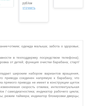
руб/км
уточнить
скание+отжим; одежда малыша; забота о здоровье;
вности в техподдержку посредством телефона);
ровка от детей; функция очистки барабана; старт/
бладает широким набором вариантов вращения,
го привода соединен напрямую к барабану, что
а прямого привода не имеет в конструкции щеток
; изменяемая скорость отжима; интеллектуальная
ок / самодиагностика; индикатор рабочего цикла;
ры; режим таймера; индикатор блокировки дверцы;