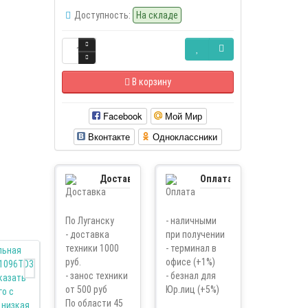
Доступность:
На складе
В корзину
Facebook
Мой Мир
Вконтакте
Одноклассники
Доставка
Оплата
По Луганску
- наличными
- доставка
при получении
техники 1000
- терминал в
руб.
офисе (+1%)
- занос техники
- безнал для
от 500 руб
Юр.лиц (+5%)
По области 45