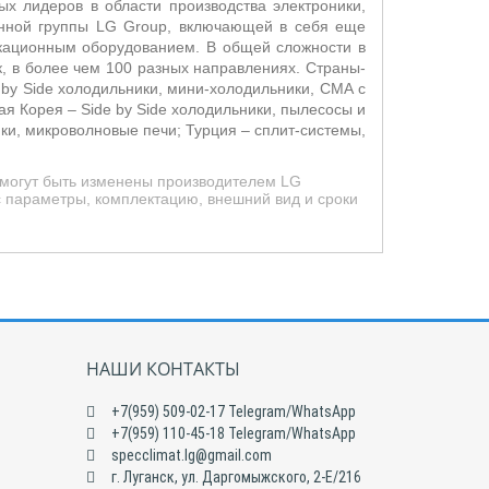
х лидеров в области производства электроники,
енной группы LG Group, включающей в себя еще
икационным оборудованием. В общей сложности в
, в более чем 100 разных направлениях. Страны-
 by Side холодильники, мини-холодильники, СМА с
ая Корея –
Side by Side холодильники, пылесосы и
и, микроволновые печи; Турция – сплит-системы,
 могут быть изменены производителем LG
с параметры, комплектацию, внешний вид и сроки
НАШИ КОНТАКТЫ
+7(959) 509-02-17 Telegram/WhatsApp
+7(959) 110-45-18 Telegram/WhatsApp
specclimat.lg@gmail.com
г. Луганск, ул. Даргомыжского, 2-Е/216