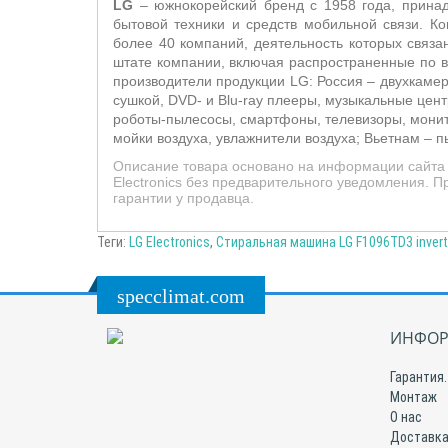
LG
– южнокорейский бренд с 1958 года, принадл
бытовой техники и средств мобильной связи. 
более 40 компаний, деятельность которых связ
штате компании, включая распространенные по в
производители продукции LG: Россия – двухкаме
сушкой, DVD- и Blu-ray плееры, музыкальные це
роботы-пылесосы, смартфоны, телевизоры, мони
мойки воздуха, увлажнители воздуха; Вьетнам –
п
Описание товара основано на информации сайта 
Electronics без предварительного уведомления. 
гарантии у продавца.
Теги:
LG Electronics
,
Стиральная машина LG F1096TD3 invert
specclimat.com
ИНФОР
Гарантия.
Монтаж
О нас
Доставка