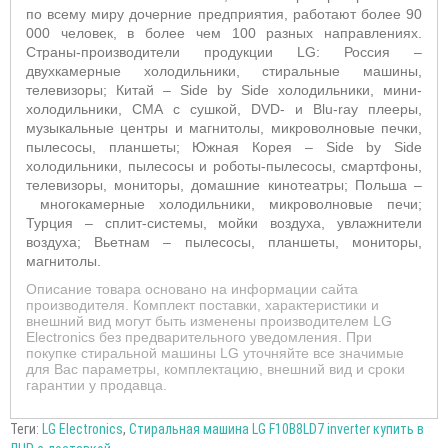
по всему миру дочерние предприятия, работают более 90
000 человек, в более чем 100 разных направлениях.
Страны-производители продукции LG: Россия –
двухкамерные холодильники, стиральные машины,
телевизоры; Китай –
Side by Side холодильники, мини-
холодильники, СМА с сушкой, DVD- и Blu-ray плееры,
музыкальные центры и магнитолы, микроволновые печки,
пылесосы, планшеты; Южная Корея –
Side by Side
холодильники, пылесосы и роботы-пылесосы, смартфоны,
телевизоры, мониторы, домашние кинотеатры; Польша –
многокамерные холодильники, микроволновые печи;
Турция – сплит-системы, мойки воздуха, увлажнители
воздуха; Вьетнам –
пылесосы, планшеты, мониторы,
магнитолы.
Описание товара основано на информации сайта
производителя. Комплект поставки, характеристики и
внешний вид могут быть изменены производителем LG
Electronics без предварительного уведомления. При
покупке стиральной машины LG уточняйте все значимые
для Вас параметры, комплектацию, внешний вид и сроки
гарантии у продавца.
Теги:
LG Electronics
,
Стиральная машина LG F10B8LD7 inverter купить в