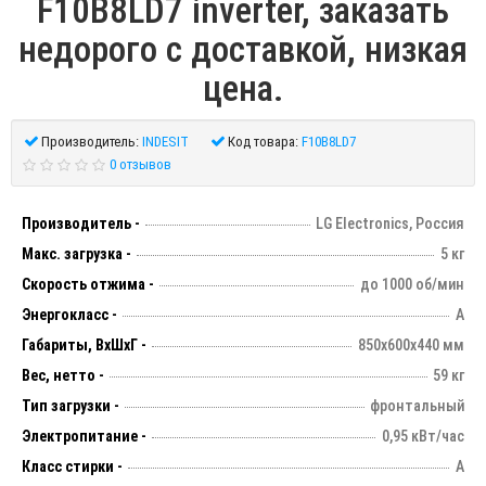
F10B8LD7 inverter, заказать
недорого с доставкой, низкая
цена.
Производитель:
INDESIT
Код товара:
F10B8LD7
0 отзывов
Производитель -
LG Electronics, Россия
Макс. загрузка -
5 кг
Скорость отжима -
до 1000 об/мин
Энергокласс -
А
Габариты, ВхШхГ -
850х600х440 мм
Вес, нетто -
59 кг
Тип загрузки -
фронтальный
Электропитание -
0,95 кВт/час
Класс стирки -
А