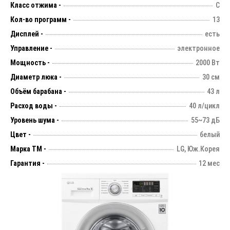
Класс отжима -
C
Кол-во программ -
13
Дисплей -
есть
Управление -
электронное
Мощность -
2000 Вт
Диаметр люка -
30 см
Объём барабана -
43 л
Расход воды -
40 л/цикл
Уровень шума -
55~73 дБ
Цвет -
белый
Марка ТМ -
LG, Юж.Корея
Гарантия -
12 мес