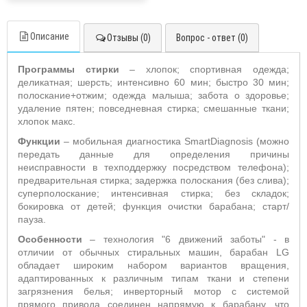
Описание
Отзывы (0)
Вопрос - ответ (0)
Программы стирки
– хлопок; спортивная одежда;
деликатная; шерсть; интенсивно 60 мин; быстро 30 мин;
полоскание+отжим; одежда малыша; забота о здоровье;
удаление пятен; повседневная стирка; смешанные ткани;
хлопок макс.
Функции
– мобильная диагностика SmartDiagnosis (можно
передать данные для определения причины
неисправности в техподдержку посредством телефона);
предварительная стирка; задержка полоскания (без слива);
суперполоскание; интенсивная стирка; без складок;
бокировка от детей; функция очистки барабана; старт/
пауза.
Особенности
– технология "6 движений заботы" - в
отличии от обычных стиральных машин, барабан LG
обладает широким набором вариантов вращения,
адаптированных к различным типам ткани и степени
загрязнения белья; инверторный мотор с системой
прямого привода соединен напрямую к барабану, что