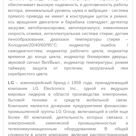
обеспечивает высокую надежность и долговечность работы
мотора; минимальный уровень шума и вибрации - система
прямого привода не имеет в конструкции щеток и ремня,
ось вращения двигателя и барабана совпадает; детектор
загрузки; автобалансировка; автоперезапуск; изменяемая
скорость отжима; интеллектуальная система стирки; датчик
пенообразования; диапазон температуры стирки –
Холодная/20/40/60/95°С; индикатор ошибок /
самодиагностика; индикатор рабочего цикла; индикатор
времени до конца цикла; индикатор блокировки дверцы;
звуковой сигнал Вкл/Выкл.; индикатор температуры; режим
таймера; защита от протечек; загрузочный люк
серебристого цвета.
LG
– южнокорейский бренд с 1958 года, принадлежащий
компании LG Electronics Inc., одной из ведущих
мировых лидеров в области производства электроники,
бытовой техники и средств мобильной связи.
Компания является дочерним предприятием финансово-
промышленной группы LG Group, включающей в себя еще
более 40 компаний, деятельность которых связана с
электроникой, химической промышленностью и
телекоммуникационным оборудованием. В общей
сложности в штате компании, включая распространенные