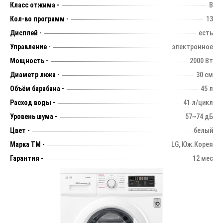
Класс отжима -
B
Кол-во программ -
13
Дисплей -
есть
Управление -
электронное
Мощность -
2000 Вт
Диаметр люка -
30 см
Объём барабана -
45 л
Расход воды -
41 л/цикл
Уровень шума -
57~74 дБ
Цвет -
белый
Марка ТМ -
LG, Юж.Корея
Гарантия -
12 мес