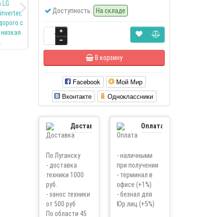
Доступность:
На складе
В корзину
Facebook
Мой Мир
Вконтакте
Одноклассники
Доставка
Оплата
По Луганску
- наличными
- доставка
при получении
техники 1000
- терминал в
руб.
офисе (+1%)
- занос техники
- безнал для
от 500 руб
Юр.лиц (+5%)
По области 45