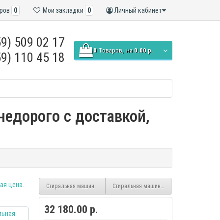
ров
0
Мои закладки
0
Личный кабинет
9) 509 02 17
0
Tоваров,
на
0.00 р.
9) 110 45 18
недорого с доставкой,
Стиральная машина LG F1296CDS0X inverter, белый, 6кг +Сушка 3кг, 
Стиральная машина LG F2Y1HS6J inverter,
32 180.00 р.