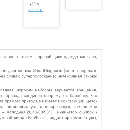
руб/км
уточнить
лоскание + отжим; паровой цикл одежда малыша;
ьная диагностика
SmartDiagnosis
(можно передать
з слива); суперполоскание; интенсивная стирка;
ладает широким набором вариантов вращения,
го привода соединен напрямую к барабану, что
а прямого привода не имеет в конструкции щеток
а; автоперезапуск; автоперезапуск; изменяемая
 – Холодная/20/40/60/95°С; индикатор ошибок /
уковой сигнал Вкл/Выкл.; индикатор температуры;