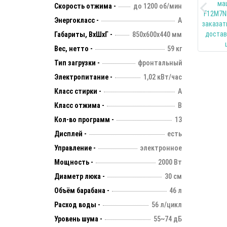
Скорость отжима -
до 1200 об/мин
Энергокласс -
А
Габариты, ВхШхГ -
850х600х440 мм
Вес, нетто -
59 кг
Тип загрузки -
фронтальный
Электропитание -
1,02 кВт/час
Класс стирки -
А
Класс отжима -
B
Кол-во программ -
13
Дисплей -
есть
Управление -
электронное
Мощность -
2000 Вт
Диаметр люка -
30 см
Объём барабана -
46 л
Расход воды -
56 л/цикл
Уровень шума -
55~74 дБ