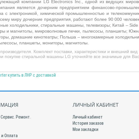
ежащий компании LG Electronics Inc., одной из ведущих мировы
Компания является дочерним предприятием финансово-промышл
ана с электроникой, химической промышленностью и телекоммун
сему миру дочерние предприятия, работают более 90 000 человек
рные холодильники, стиральные машины, телевизоры; Китай –
Side
нтры и магнитолы, микроволновые печки, пылесосы, планшеты; Южн
торы, домашние кинотеатры; Польша –
многокамерные холодильник
ылесосы, планшеты, мониторы, магнитолы.
производителя. Комплект поставки, характеристики и внешний вид
При покупке стиральной машины LG уточняйте все значимые для Ва
ter купить в ЛНР с доставкой
МАЦИЯ
ЛИЧНЫЙ КАБИНЕТ
 Сервис. Ремонт.
Личный кабинет
История заказов
Мои закладки
 и Оплата