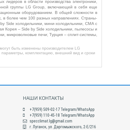
х лидеров в области производства электроники,
енной группы LG Group, включающей в себя еще
икационным оборудованием. В общей сложности в
, в более чем 100 разных направлениях. Страны-
 by Side холодильники, мини-холодильники, СМА с
ая Корея –
Side by Side холодильники, пылесосы и
и, микроволновые печи; Турция – сплит-системы,
 могут быть изменены производителем LG
с параметры, комплектацию, внешний вид и сроки
НАШИ КОНТАКТЫ
+7(959) 509-02-17 Telegram/WhatsApp
+7(959) 110-45-18 Telegram/WhatsApp
specclimat.lg@gmail.com
г. Луганск, ул. Даргомыжского, 2-Е/216