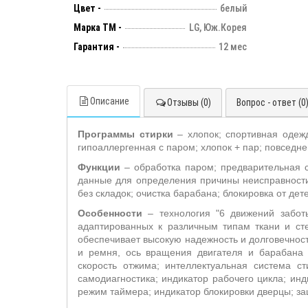
Цвет -
белый
Марка ТМ -
LG, Юж.Корея
Гарантия -
12 мес
Описание
Отзывы (0)
Вопрос - ответ (0
Программы стирки
– хлопок; спортивная одеж
гипоаллергенная с паром; хлопок + пар; повседне
Функции
– обработка паром; предварительная с
данные для определения причины неисправности 
без складок; очистка барабана; блокировка от дет
Особенности
– технология "6 движений забо
адаптированных к различным типам ткани и ст
обеспечивает высокую надежность и долговечнос
и ремня, ось вращения двигателя и барабана с
скорость отжима; интеллектуальная система ст
самодиагностика; индикатор рабочего цикла; инд
режим таймера; индикатор блокировки дверцы; за