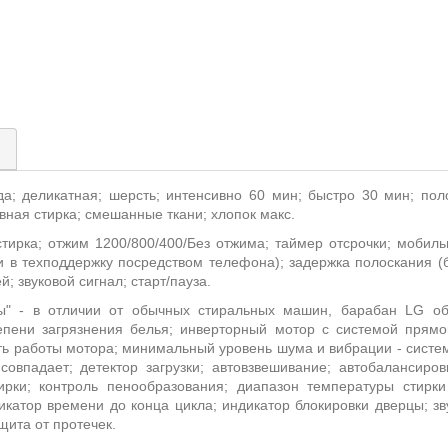
)
да; деликатная; шерсть; интенсивно 60 мин; быстро 30 мин; по
вная стирка; смешанные ткани; хлопок макс.
тирка; отжим 1200/800/400/Без отжима; таймер отсрочки; мобил
в техподдержку посредством телефона); задержка полоскания (бе
ей; звуковой сигнал;
старт/пауза.
ты" - в отличии от обычных стиральных машин, барабан
LG
об
епени загрязнения белья; инверторный мотор с системой прямо
ть работы мотора; минимальный уровень шума и вибрации - систем
овпадает; детектор загрузки; автовзвешивание; автобалансировк
ирки; контроль пенообразования; диапазон температуры стирки
икатор времени до конца цикла; индикатор блокировки дверцы; зв
щита от протечек.