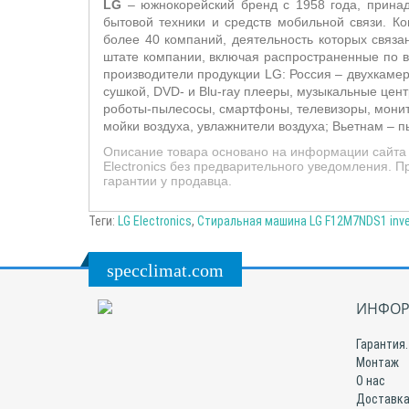
LG
– южнокорейский бренд с 1958 года, принадл
бытовой техники и средств мобильной связи. 
более 40 компаний, деятельность которых связ
штате компании, включая распространенные по в
производители продукции LG: Россия – двухкаме
сушкой, DVD- и Blu-ray плееры, музыкальные це
роботы-пылесосы, смартфоны, телевизоры, мони
мойки воздуха, увлажнители воздуха; Вьетнам –
п
Описание товара основано на информации сайта 
Electronics без предварительного уведомления. 
гарантии у продавца.
Теги:
LG Electronics
,
Стиральная машина LG F12M7NDS1 inver
specclimat.com
ИНФОР
Гарантия.
Монтаж
О нас
Доставка