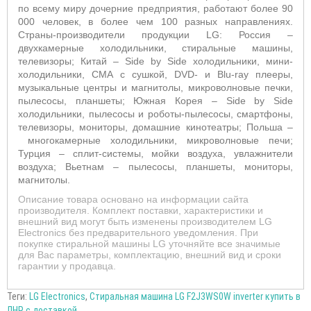
по всему миру дочерние предприятия, работают более 90
000 человек, в более чем 100 разных направлениях.
Страны-производители продукции LG: Россия –
двухкамерные холодильники, стиральные машины,
телевизоры; Китай –
Side by Side холодильники, мини-
холодильники, СМА с сушкой, DVD- и Blu-ray плееры,
музыкальные центры и магнитолы, микроволновые печки,
пылесосы, планшеты; Южная Корея –
Side by Side
холодильники, пылесосы и роботы-пылесосы, смартфоны,
телевизоры, мониторы, домашние кинотеатры; Польша –
многокамерные холодильники, микроволновые печи;
Турция – сплит-системы, мойки воздуха, увлажнители
воздуха; Вьетнам –
пылесосы, планшеты, мониторы,
магнитолы.
Описание товара основано на информации сайта
производителя. Комплект поставки, характеристики и
внешний вид могут быть изменены производителем LG
Electronics без предварительного уведомления. При
покупке стиральной машины LG уточняйте все значимые
для Вас параметры, комплектацию, внешний вид и сроки
гарантии у продавца.
Теги:
LG Electronics
,
Стиральная машина LG F2J3WS0W inverter купить в
ЛНР с доставкой