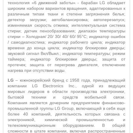
технология «6 движений заботы» - барабан
LG
обладает
широким набором вариантов вращения, адаптированных к
различным типам ткани и степени загрязнения белья;
детектор загрузки; автобалансировка; автоперезапуск;
изменяемая скорость отжима; интеллектуальная система
стирки; датчик пенообразования; диапазон температуры
стирки – Холодная/ 20/ 30/ 40/ 60/ 95°С; индикатор ошибок
/ самодиагностика; индикатор рабочего цикла; индикатор
времени до конца цикла; индикатор блокировки дверцы;
звуковой сигнал Вкл/Выкл.; индикатор температуры; режим
таймера; индикатор блокировки дверцы; защита от
протечек; защита от перегрева двигателя, отключение
нагрева при отсутствии воды.
LG
– южнокорейский бренд с 1958 года, принадлежащий
компании LG Electronics Inc., одной из ведущих
мировых лидеров в области производства электроники,
бытовой техники и средств мобильной связи.
Компания является дочерним предприятием финансово-
промышленной группы LG Group, включающей в себя еще
более 40 компаний, деятельность которых связана с
электроникой, химической промышленностью и
телекоммуникационным оборудованием. В общей
сложности в штате компании, включая распространенные