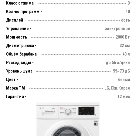
Класс отжима -
B
Кол-во программ -
10
Дисплей -
есть
Управление -
электронное
Мощность -
2000 Вт
Диаметр люка -
32 см
Объём барабана -
43 л
Расход воды -
до 56 л/цикл
Уровень шума -
55~73 дБ
Цвет -
белый
Марка ТМ -
LG, Юж.Корея
Гарантия -
12 мес