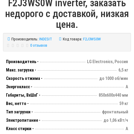
F2J3WS0W inverter, заказать
недорого с доставкой, низкая
цена.
Производитель:
INDESIT
Код товара:
F2J3WS0W
0 отзывов
Производитель -
LG Electronics, Россия
Макс. загрузка -
6,5 кг
Скорость отжима -
до 1000 об/мин
Энергокласс -
А
Габариты, ВхШхГ -
850х600х440 мм
Вес, нетто -
59 кг
Тип загрузки -
фронтальный
Электропитание -
до 1,06 кВт/ч
Класс стирки -
А