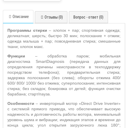
Описание
Отзывы (0)
Вопрос - ответ (0)
Программы стирки
– хлопок + пар; спортивная одежда;
деликатная; шерсть; быстро 30 мин; полоскание + отжим;
одежда малыша + пар; повседневная стирка; смешанные
ткани; хлопок макс.
Функции
– обработка паром; мобильная
диагностика
SmartDiagnosis
(передача данных для
определения причины неисправности в техподдержку
посредством телефона); предварительная стирка;
задержка полоскания (без слива); обороты отжима 400/
600/ 800/ 1000/ без отжима; суперполоскание; интенсивная
стирка; без складок; бокировка от детей; функция очистки
барабана; старт/пауза.
Особенности
– инверторный мотор «
Direct Drive Inverter
»
с системой прямого привода, что обеспечивает высокую
надежность и долговечность работы мотора, минимальный
уровень шума и вибрации; индикация этапов и времени до
конца цикла; угол открытия загрузочного люка 180°;