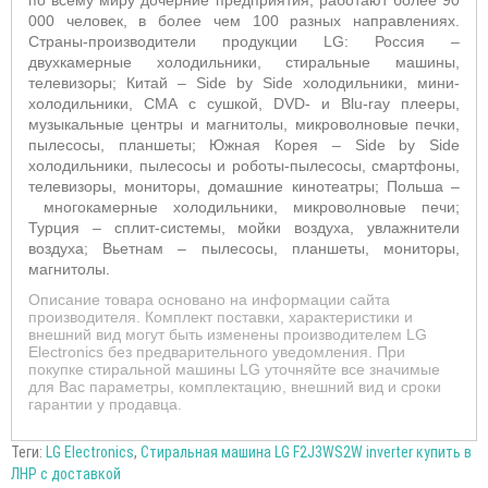
по всему миру дочерние предприятия, работают более 90
000 человек, в более чем 100 разных направлениях.
Страны-производители продукции LG: Россия –
двухкамерные холодильники, стиральные машины,
телевизоры; Китай –
Side by Side холодильники, мини-
холодильники, СМА с сушкой, DVD- и Blu-ray плееры,
музыкальные центры и магнитолы, микроволновые печки,
пылесосы, планшеты; Южная Корея –
Side by Side
холодильники, пылесосы и роботы-пылесосы, смартфоны,
телевизоры, мониторы, домашние кинотеатры; Польша –
многокамерные холодильники, микроволновые печи;
Турция – сплит-системы, мойки воздуха, увлажнители
воздуха; Вьетнам –
пылесосы, планшеты, мониторы,
магнитолы.
Описание товара основано на информации сайта
производителя. Комплект поставки, характеристики и
внешний вид могут быть изменены производителем LG
Electronics без предварительного уведомления. При
покупке стиральной машины LG уточняйте все значимые
для Вас параметры, комплектацию, внешний вид и сроки
гарантии у продавца.
Теги:
LG Electronics
,
Стиральная машина LG F2J3WS2W inverter купить в
ЛНР с доставкой