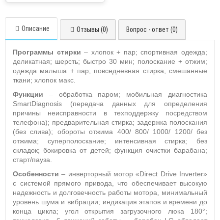
Описание
Отзывы (0)
Вопрос - ответ (0)
Программы стирки
– хлопок + пар; спортивная одежда;
деликатная; шерсть; быстро 30 мин; полоскание + отжим;
одежда малыша + пар; повседневная стирка; смешанные
ткани; хлопок макс.
Функции
– обработка паром; мобильная диагностика
SmartDiagnosis
(передача данных для определения
причины неисправности в техподдержку посредством
телефона); предварительная стирка; задержка полоскания
(без слива); обороты отжима 400/ 800/ 1000/ 1200/ без
отжима; суперполоскание; интенсивная стирка; без
складок; бокировка от детей; функция очистки барабана;
старт/пауза.
Особенности
– инверторный мотор «
Direct
Drive
Inverter
»
с системой прямого привода, что обеспечивает высокую
надежность и долговечность работы мотора, минимальный
уровень шума и вибрации; индикация этапов и времени до
конца цикла; угол открытия загрузочного люка 180°;