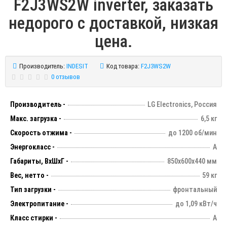
F2J3WS2W inverter, заказать
недорого с доставкой, низкая
цена.
Производитель:
INDESIT
Код товара:
F2J3WS2W
0 отзывов
Производитель -
LG Electronics, Россия
Макс. загрузка -
6,5 кг
Скорость отжима -
до 1200 об/мин
Энергокласс -
А
Габариты, ВхШхГ -
850х600х440 мм
Вес, нетто -
59 кг
Тип загрузки -
фронтальный
Электропитание -
до 1,09 кВт/ч
Класс стирки -
А