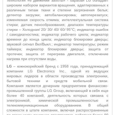
технология «6 движений заботы» - барабан
LG
обладает
широким набором вариантов вращения, адаптированных к
различным типам ткани и степени загрязнения белья;
детектор загрузки; автобалансировка; автоперезапуск;
изменяемая скорость отжима; интеллектуальная система
стирки; датчик пенообразования; диапазон температуры
стирки – Холодная/ 20/ 30/ 40/ 60/ 95°С; индикатор ошибок
/ самодиагностика; индикатор рабочего цикла; индикатор
времени до конца цикла; индикатор блокировки дверцы;
звуковой сигнал Вкл/Выкл.; индикатор температуры; режим
таймера; индикатор блокировки дверцы; защита от
протечек; защита от перегрева двигателя, отключение
нагрева при отсутствии воды.
LG
– южнокорейский бренд с 1958 года, принадлежащий
компании LG Electronics Inc., одной из ведущих
мировых лидеров в области производства электроники,
бытовой техники и средств мобильной связи.
Компания является дочерним предприятием финансово-
промышленной группы LG Group, включающей в себя еще
более 40 компаний, деятельность которых связана с
электроникой, химической промышленностью и
телекоммуникационным оборудованием. В общей
сложности в штате компании, включая распространенные