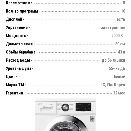
Класс отжима -
B
Кол-во программ -
10
Дисплей -
есть
Управление -
электронное
Мощность -
2000 Вт
Диаметр люка -
30 см
Объём барабана -
43 л
Расход воды -
до 56 л/цикл
Уровень шума -
55~73 дБ
Цвет -
белый
Марка ТМ -
LG, Юж.Корея
Гарантия -
12 мес