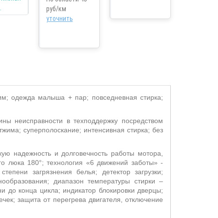
руб/км
уточнить
жим; одежда малыша + пар; повседневная стирка;
ны неисправности в техподдержку посредством
отжима; суперполоскание; интенсивная стирка; без
кую надежность и долговечность работы мотора,
о люка 180°; технология «6 движений заботы» -
епени загрязнения белья; детектор загрузки;
енообразования; диапазон температуры стирки –
ни до конца цикла; индикатор блокировки дверцы;
ечек; защита от перегрева двигателя, отключение