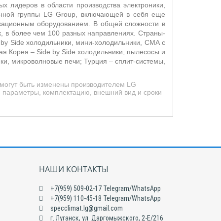
х лидеров в области производства электроники,
енной группы LG Group, включающей в себя еще
икационным оборудованием. В общей сложности в
, в более чем 100 разных направлениях. Страны-
 by Side холодильники, мини-холодильники, СМА с
ая Корея –
Side by Side холодильники, пылесосы и
и, микроволновые печи; Турция – сплит-системы,
 могут быть изменены производителем LG
с параметры, комплектацию, внешний вид и сроки
НАШИ КОНТАКТЫ
+7(959) 509-02-17 Telegram/WhatsApp
+7(959) 110-45-18 Telegram/WhatsApp
specclimat.lg@gmail.com
г. Луганск, ул. Даргомыжского, 2-Е/216