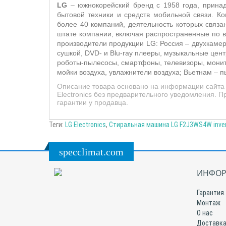
LG
– южнокорейский бренд с 1958 года, принадл
бытовой техники и средств мобильной связи. 
более 40 компаний, деятельность которых связ
штате компании, включая распространенные по в
производители продукции LG: Россия – двухкаме
сушкой, DVD- и Blu-ray плееры, музыкальные це
роботы-пылесосы, смартфоны, телевизоры, мони
мойки воздуха, увлажнители воздуха; Вьетнам –
п
Описание товара основано на информации сайта 
Electronics без предварительного уведомления. 
гарантии у продавца.
Теги:
LG Electronics
,
Стиральная машина LG F2J3WS4W inver
specclimat.com
ИНФОР
Гарантия.
Монтаж
О нас
Доставка