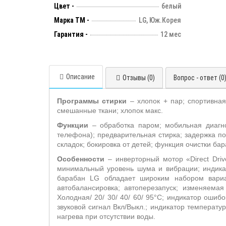
Цвет -
белый
Марка ТМ -
LG, Юж.Корея
Гарантия -
12 мес
Описание
Отзывы (0)
Вопрос - ответ (0
Программы стирки
– хлопок + пар; спортивна
смешанные ткани; хлопок макс.
Функции
– обработка паром; мобильная диаг
телефона); предварительная стирка; задержка пол
складок; бокировка от детей; функция очистки ба
Особенности
– инверторный мотор «
Direct
Driv
минимальный уровень шума и вибрации; индикац
барабан
LG
обладает широким набором вариан
автобалансировка; автоперезапуск; изменяемая
Холодная/ 20/ 30/ 40/ 60/ 95°С; индикатор ошиб
звуковой сигнал Вкл/Выкл.; индикатор температу
нагрева при отсутствии воды.