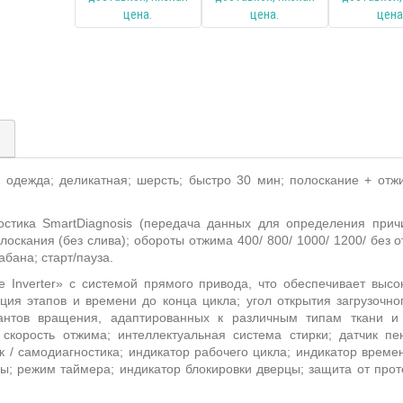
)
я одежда; деликатная; шерсть; быстро 30 мин; полоскание + от
ностика
SmartDiagnosis
(передача данных для определения причи
оскания (без слива); обороты отжима 400/ 800/ 1000/ 1200/ без 
рабана;
старт/пауза.
e
Inverter
» с системой прямого привода, что обеспечивает высо
ия этапов и времени до конца цикла; угол открытия загрузочног
тов вращения, адаптированных к различным типам ткани и ст
 скорость отжима; интеллектуальная система стирки; датчик п
ок / самодиагностика; индикатор рабочего цикла; индикатор време
ры; режим таймера; индикатор блокировки дверцы; защита от прот