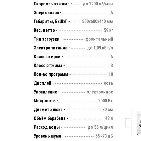
Скорость отжима -
до 1200 об/мин
Энергокласс -
А
Габариты, ВхШхГ -
850х600х440 мм
Вес, нетто -
59 кг
Тип загрузки -
фронтальный
Электропитание -
до 1,09 кВт/ч
Класс стирки -
А
Класс отжима -
B
Кол-во программ -
10
Дисплей -
есть
Управление -
электронное
Мощность -
2000 Вт
Диаметр люка -
30 см
Объём барабана -
43 л
Расход воды -
до 56 л/цикл
Уровень шума -
55~73 дБ