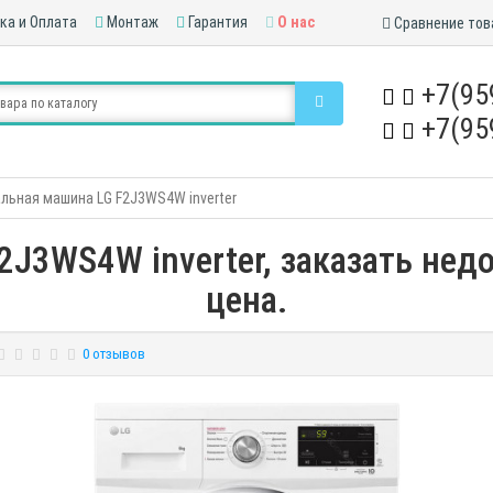
ка и Оплата
Монтаж
Гарантия
О нас
Сравнение тов
+7(95
+7(95
льная машина LG F2J3WS4W inverter
J3WS4W inverter, заказать недо
цена.
0 отзывов