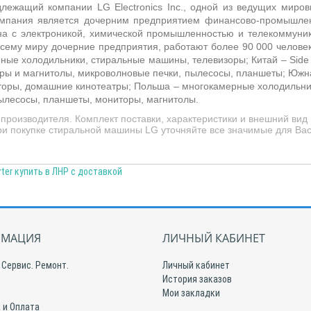
ежащий компании LG Electronics Inc., одной из ведущих мировы
Компания является дочерним предприятием финансово-промышл
ана с электроникой, химической промышленностью и телекоммун
сему миру дочерние предприятия, работают более 90 000 человек
рные холодильники, стиральные машины, телевизоры; Китай –
Side
нтры и магнитолы, микроволновые печки, пылесосы, планшеты; Южн
торы, домашние кинотеатры; Польша –
многокамерные холодильник
ылесосы, планшеты, мониторы, магнитолы.
производителя. Комплект поставки, характеристики и внешний вид
При покупке стиральной машины LG уточняйте все значимые для Ва
ter купить в ЛНР с доставкой
МАЦИЯ
ЛИЧНЫЙ КАБИНЕТ
 Сервис. Ремонт.
Личный кабинет
История заказов
Мои закладки
 и Оплата