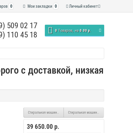
аров
0
Мои закладки
0
Личный кабинет
9) 509 02 17
0
Tоваров,
на
0.00 р.
9) 110 45 18
рого с доставкой, низкая
Стиральная машина LG F2J3NS8W inverter
Стиральная машина LG F2J6NM7W inverter
39 650.00 р.