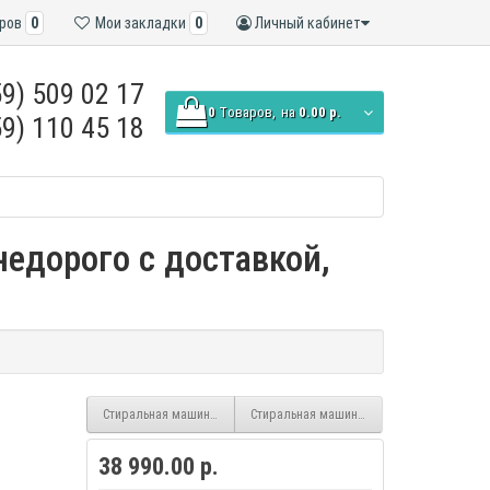
ров
0
Мои закладки
0
Личный кабинет
9) 509 02 17
0
Tоваров,
на
0.00 р.
9) 110 45 18
недорого с доставкой,
Стиральная машина LG F1096SD3 inverter
Стиральная машина LG F1096MDS0 inverte
38 990.00 р.