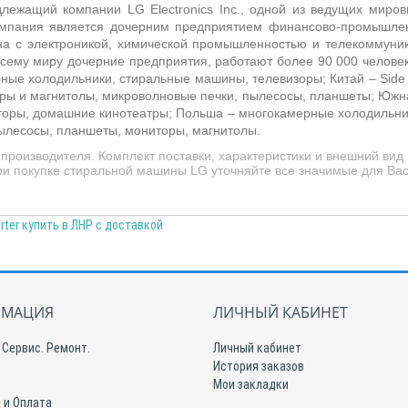
ежащий компании LG Electronics Inc., одной из ведущих мировы
Компания является дочерним предприятием финансово-промышл
ана с электроникой, химической промышленностью и телекоммун
сему миру дочерние предприятия, работают более 90 000 человек
рные холодильники, стиральные машины, телевизоры; Китай –
Side
нтры и магнитолы, микроволновые печки, пылесосы, планшеты; Южн
торы, домашние кинотеатры; Польша –
многокамерные холодильник
ылесосы, планшеты, мониторы, магнитолы.
производителя. Комплект поставки, характеристики и внешний вид
При покупке стиральной машины LG уточняйте все значимые для Ва
ter купить в ЛНР с доставкой
МАЦИЯ
ЛИЧНЫЙ КАБИНЕТ
 Сервис. Ремонт.
Личный кабинет
История заказов
Мои закладки
 и Оплата