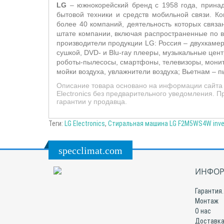
LG
– южнокорейский бренд с 1958 года, принадл
бытовой техники и средств мобильной связи. 
более 40 компаний, деятельность которых связ
штате компании, включая распространенные по в
производители продукции LG: Россия – двухкаме
сушкой, DVD- и Blu-ray плееры, музыкальные це
роботы-пылесосы, смартфоны, телевизоры, мони
мойки воздуха, увлажнители воздуха; Вьетнам –
п
Описание товара основано на информации сайта 
Electronics без предварительного уведомления. 
гарантии у продавца.
Теги:
LG Electronics
,
Стиральная машина LG F2M5WS4W inver
specclimat.com
ИНФОР
Гарантия.
Монтаж
О нас
Доставка