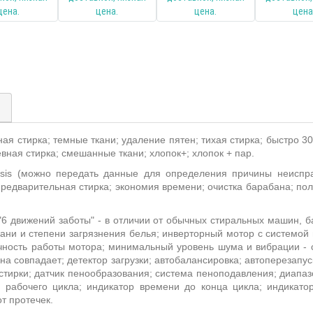
)
ая стирка; темные ткани; удаление пятен; тихая стирка; быстро 3
вная стирка; смешанные ткани; хлопок+; хлопок + пар.
osis (можно передать данные для определения причины неиспра
редварительная стирка; экономия времени; очистка барабана; поло
 "6 движений заботы" - в отличии от обычных стиральных машин,
ани и степени загрязнения белья; инверторный мотор с системой
чность работы мотора; минимальный уровень шума и вибрации - 
а совпадает; детектор загрузки; автобалансировка; автоперезапус
 стирки; датчик пенообразования; система пеноподавления; диапаз
 рабочего цикла; индикатор времени до конца цикла; индикатор
т протечек.