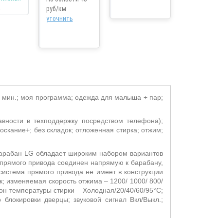
руб/км
уточнить
0 мин.; моя программа; одежда для малыша + пар;
вности в техподдержку посредством телефона);
скание+; без складок; отложенная стирка; отжим;
 барабан LG обладает широким набором вариантов
 прямого привода соединен напрямую к барабану,
система прямого привода не имеет в конструкции
к; изменяемая скорость отжима – 1200/ 1000/ 800/
он температуры стирки – Холодная/20/40/60/95°С;
 блокировки дверцы; звуковой сигнал Вкл/Выкл.;