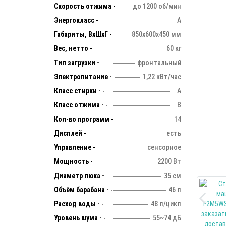
Скорость отжима -
до 1200 об/мин
Энергокласс -
А
Габариты, ВхШхГ -
850х600х450 мм
Вес, нетто -
60 кг
Тип загрузки -
фронтальный
Электропитание -
1,22 кВт/час
Класс стирки -
А
Класс отжима -
В
Кол-во программ -
14
Дисплей -
есть
Управление -
сенсорное
Мощность -
2200 Вт
Диаметр люка -
35 см
Объём барабана -
46 л
Расход воды -
48 л/цикл
Уровень шума -
55~74 дБ