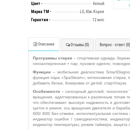
Цвет -
белый
Марка ТМ -
LG, Юж.Корея
Гарантия -
12 мес
Описание
Отзывы (0)
Вопрос - ответ (0
Программы стирки
– спортивная одежда; бережн
гипоаллергенная + пар; пуховое одеяло; повседне
Функции
– мобильная диагностика SmartDiagn
функция пара «SpaSteam»; интенсивная стирка; п
добавить белье; бокировка от детей; старт/пауза.
Особенности
– сенсорный дисплей; технология
вращения, адаптированных к различным типам тк
что обеспечивает высокую надежность и долгове
щеток и ремня, ось вращения двигателя и барабан
600/ 400/ Без отжима; интеллектуальная система
индикатор ошибок / самодиагностика; индикатор
индикатор температуры; режим таймера; защита о