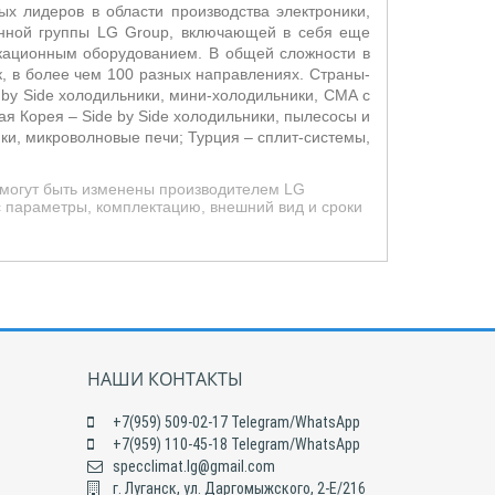
х лидеров в области производства электроники,
енной группы LG Group, включающей в себя еще
икационным оборудованием. В общей сложности в
, в более чем 100 разных направлениях. Страны-
 by Side холодильники, мини-холодильники, СМА с
ая Корея –
Side by Side холодильники, пылесосы и
и, микроволновые печи; Турция – сплит-системы,
 могут быть изменены производителем LG
с параметры, комплектацию, внешний вид и сроки
НАШИ КОНТАКТЫ
+7(959) 509-02-17 Telegram/WhatsApp
+7(959) 110-45-18 Telegram/WhatsApp
specclimat.lg@gmail.com
г. Луганск, ул. Даргомыжского, 2-Е/216