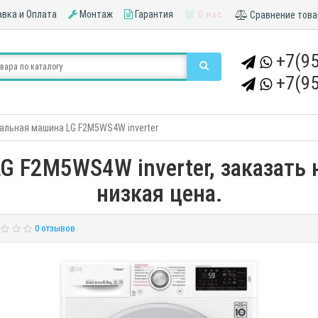
вка и Оплата
Монтаж
Гарантия
О нас
Сравнение това
+7(95
+7(95
альная машина LG F2M5WS4W inverter
 F2M5WS4W inverter, заказать 
низкая цена.
0 отзывов