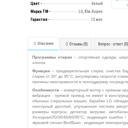
Цвет -
белый
Марка ТМ -
LG, Юж.Корея
Гарантия -
12 мес
Описание
Отзывы (0)
Вопрос - ответ (0
Программы стирки
– спортивная одежда; шерс
хлопок.
Функции
– предварительная стирка; очистка ба
стирки от 20° до 95°С; регулировка скорости отж
причины неисправности в техподдержку посредст
Особенности
– инверторный мотор с прямым при
вибрации - прямой привод не имеет в конструк
обычных стиральных машин, барабан LG обладае
сенсорный дисплей; улучшенная система аморти
размеры корпуса; детектор загрузки; автобала
Холодная/20/30/40/60/95°С; индикация ошибок /
звуковой сигнал Вкл/Выкл.; индикация температур