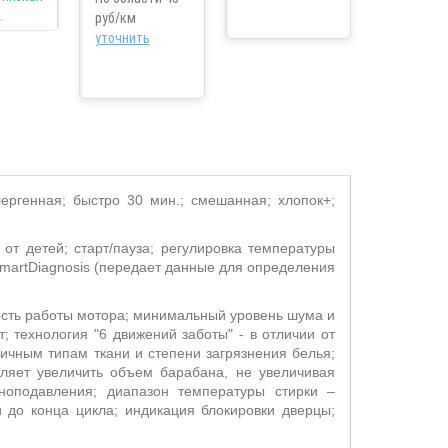
руб/км
уточнить
лергенная; быстро 30 мин.; смешанная; хлопок+;
а от детей;
старт/пауза; регулировка температуры
martDiagnosis
(передает данные для определения
ость работы мотора; минимальный уровень шума и
т;
технология "6 движений заботы" - в отличии от
чным типам ткани и степени загрязнения белья;
оляет увеличить объем барабана, не увеличивая
пеноподавления; диапазон температуры стирки –
и до конца цикла; индикация блокировки дверцы;