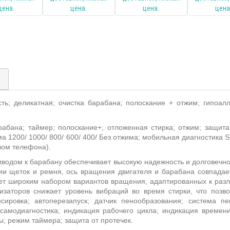
)
ть; деликатная; очистка барабана; полоскание + отжим; гипоал
рабана; таймер; полоскание+; отложенная стирка; отжим; защит
има
1200/ 1000/ 800/ 600/ 400/ Без отжима
;
мобильная диагностика
S
вом телефона).
водом к барабану обеспечивает высокую надежность и долговечн
ции щеток и ремня, ось вращения двигателя и барабана совпадае
т широким набором вариантов вращения, адаптированных к разли
заторов снижает уровень вибраций во время стирки, что позв
нсировка; автоперезапуск; датчик пенообразования; система 
 самодиагностика; индикация рабочего цикла; индикация времен
ы; режим таймера; защита от протечек.