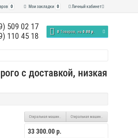
аров
0
Мои закладки
0
Личный кабинет
9) 509 02 17
0
Tоваров,
на
0.00 р.
9) 110 45 18
рого с доставкой, низкая
Стиральная машина LG F2Y1NS6W inverter
Стиральная машина LG F1096TD3 inverter,
33 300.00 р.