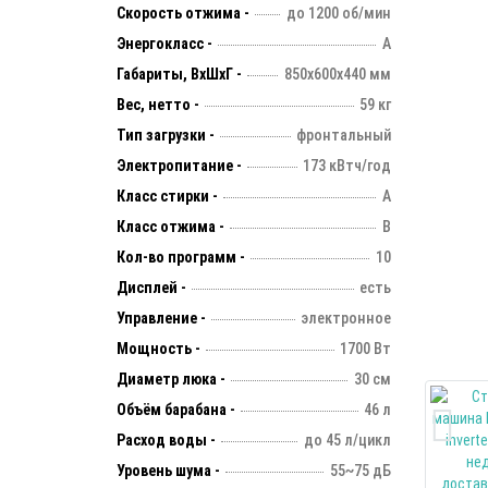
Скорость отжима -
до 1200 об/мин
Энергокласс -
А
Габариты, ВхШхГ -
850х600х440 мм
Вес, нетто -
59 кг
Тип загрузки -
фронтальный
Электропитание -
173 кВтч/год
Класс стирки -
А
Класс отжима -
B
Кол-во программ -
10
Дисплей -
есть
Управление -
электронное
Мощность -
1700 Вт
Диаметр люка -
30 см
Объём барабана -
46 л
Расход воды -
до 45 л/цикл
Уровень шума -
55~75 дБ