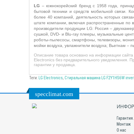
LG
– южнокорейский бренд с 1958 года, принадл
бытовой техники и средств мобильной связи. 
более 40 компаний, деятельность которых связ
штате компании, включая распространенные по в
производители продукции LG: Россия – двухкаме
сушкой, DVD- и Blu-ray плееры, музыкальные це
роботы-пылесосы, смартфоны, телевизоры, мони
мойки воздуха, увлажнители воздуха; Вьетнам –
п
Описание товара основано на информации сайта 
Electronics без предварительного уведомления. 
гарантии у продавца.
Теги:
LG Electronics
,
Стиральная машина LG F2Y1HS6W invert
specclimat.com
ИНФОР
Гарантия.
Монтаж
О нас