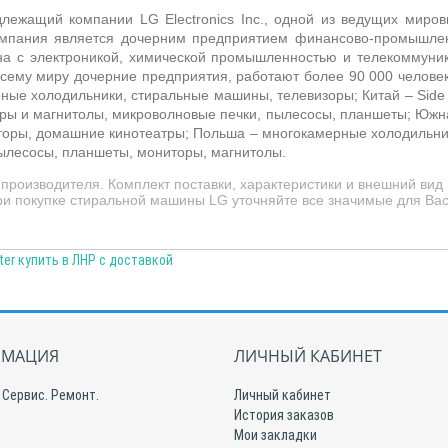
ежащий компании LG Electronics Inc., одной из ведущих мировы
Компания является дочерним предприятием финансово-промышл
ана с электроникой, химической промышленностью и телекоммун
сему миру дочерние предприятия, работают более 90 000 человек
рные холодильники, стиральные машины, телевизоры; Китай –
Side
нтры и магнитолы, микроволновые печки, пылесосы, планшеты; Южн
торы, домашние кинотеатры; Польша –
многокамерные холодильник
ылесосы, планшеты, мониторы, магнитолы.
производителя. Комплект поставки, характеристики и внешний вид
При покупке стиральной машины LG уточняйте все значимые для Ва
er купить в ЛНР с доставкой
МАЦИЯ
ЛИЧНЫЙ КАБИНЕТ
 Сервис. Ремонт.
Личный кабинет
История заказов
Мои закладки