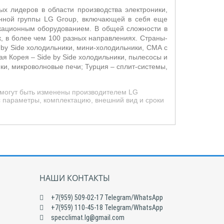
х лидеров в области производства электроники,
енной группы LG Group, включающей в себя еще
икационным оборудованием. В общей сложности в
, в более чем 100 разных направлениях. Страны-
 by Side холодильники, мини-холодильники, СМА с
ая Корея –
Side by Side холодильники, пылесосы и
и, микроволновые печи; Турция – сплит-системы,
 могут быть изменены производителем LG
с параметры, комплектацию, внешний вид и сроки
НАШИ КОНТАКТЫ
+7(959) 509-02-17 Telegram/WhatsApp
+7(959) 110-45-18 Telegram/WhatsApp
specclimat.lg@gmail.com