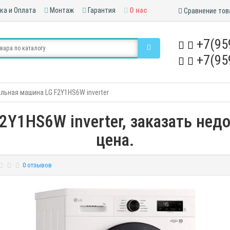
ка и Оплата
Монтаж
Гарантия
О нас
Сравнение тов
+7(95
+7(95
льная машина LG F2Y1HS6W inverter
Y1HS6W inverter, заказать недо
цена.
0 отзывов