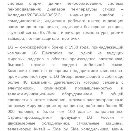
система стирки; датчик пенообразования; система
пеноподавления; диапазон температуры стирки –
Холодная/20/30/40/60/95°С; индикация ошибок /
самодиагностика; индикация рабочего цикла; индикация
времени до конца цикла; индикация блокировки дверцы;
звуковой сигнал Вкл/Выкл.; индикация температуры; режим
таймера; полная защита от протечек.
LG
– южнокорейский бренд с 1958 года, принадлежащий
компании LG Electronics Inc., одной из ведущих
мировых лидеров в области производства электроники,
бытовой техники и средств мобильной связи.
Компания является дочерним предприятием финансово-
промышленной группы LG Group, включающей в себя еще
более 40 компаний, деятельность которых связана с
электроникой, химической промышленностью и
телекоммуникационным оборудованием. В общей
сложности в штате компании, включая распространенные
по всему миру дочерние предприятия, работают более 90
000 человек, в более чем 100 разных направлениях.
Страны-производители продукции LG: Россия –
двухкамерные холодильники, стиральные машины,
телевизоры; Китай –
Side by Side холодильники, мини-