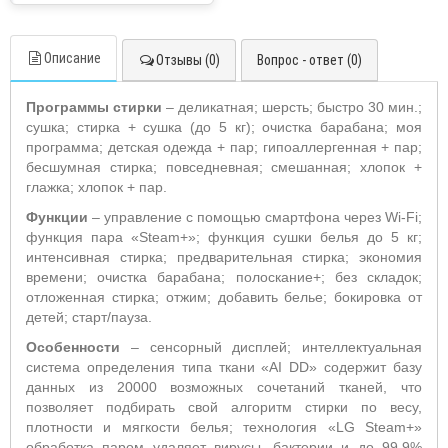
Описание
Отзывы (0)
Вопрос - ответ (0)
Программы стирки
– деликатная; шерсть; быстро 30 мин.;
сушка; стирка + сушка (до 5 кг); очистка барабана; моя
программа; детская одежда + пар; гипоаллергенная + пар;
бесшумная стирка; повседневная; смешанная; хлопок +
глажка; хлопок + пар.
Функции
– управление с помощью смартфона через Wi-Fi;
функция пара «Steam+»; функция сушки белья до 5 кг;
интенсивная стирка; предварительная стирка; экономия
времени; очистка барабана; полоскание+; без складок;
отложенная стирка; отжим; добавить белье; бокировка от
детей; старт/пауза.
Особенности
– сенсорный дисплей; интеллектуальная
система определения типа ткани «AI DD» содержит базу
данных из 20000 возможных сочетаний тканей, что
позволяет подбирать свой алгоритм стирки по весу,
плотности и мягкости белья; технология «LG Steam+»
обработка паром удаляет вирусы, бактерии и до 99,9%