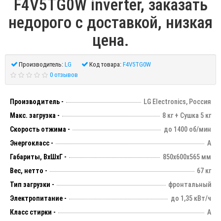
F4V5TG0W inverter, заказать
недорого с доставкой, низкая
цена.
Производитель:
LG
Код товара:
F4V5TG0W
0 отзывов
Производитель -
LG Electronics, Россия
Макс. загрузка -
8 кг + Сушка 5 кг
Скорость отжима -
до 1400 об/мин
Энергокласс -
А
Габариты, ВхШхГ -
850х600х565 мм
Вес, нетто -
67 кг
Тип загрузки -
фронтальный
Электропитание -
до 1,35 кВт/ч
Класс стирки -
А