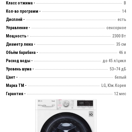
Класс отжима -
B
Кол-во программ -
14
Дисплей -
есть
Управление -
сенсорное
Мощность -
2300 Вт
Диаметр люка -
35 см
Объём барабана -
46 л
Расход воды -
до 45 л/цикл
Уровень шума -
53~74 дБ
Цвет -
белый
Марка ТМ -
LG, Юж.Корея
Гарантия -
12 мес