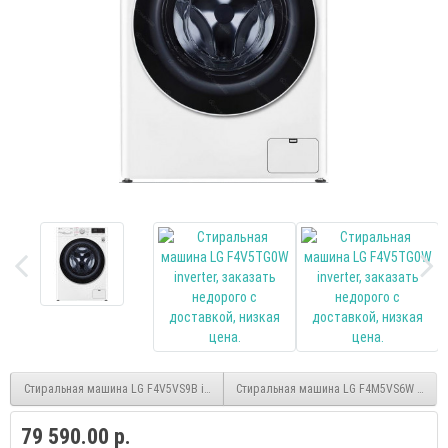
Стиральная машина LG F4V5VS9B inverter, бежевый/черный, 9кг, пар
Стиральная машина LG F4M5VS6W invert
79 590.00 р.