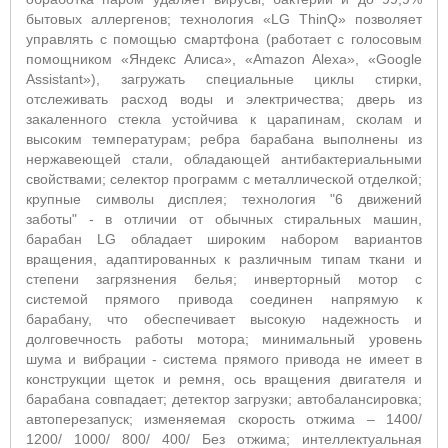
бытовых аллергенов; технология «LG ThinQ» позволяет
управлять с помощью смартфона (работает с голосовым
помощником «Яндекс Алиса», «Amazon Alexa», «Google
Assistant»), загружать специальные циклы стирки,
отслеживать расход воды и электричества; дверь из
закаленного стекла устойчива к царапинам, сколам и
высоким температурам; ребра барабана выполнены из
нержавеющей стали, обладающей антибактериальными
свойствами; селектор программ с металлической отделкой;
крупные символы дисплея; технология "6 движений
заботы" - в отличии от обычных стиральных машин,
барабан LG обладает широким набором вариантов
вращения, адаптированных к различным типам ткани и
степени загрязнения белья; инверторный мотор с
системой прямого привода соединен напрямую к
барабану, что обеспечивает высокую надежность и
долговечность работы мотора; минимальный уровень
шума и вибрации - система прямого привода не имеет в
конструкции щеток и ремня, ось вращения двигателя и
барабана совпадает; детектор загрузки; автобалансировка;
автоперезапуск; изменяемая скорость отжима – 1400/
1200/ 1000/ 800/ 400/ Без отжима; интеллектуальная