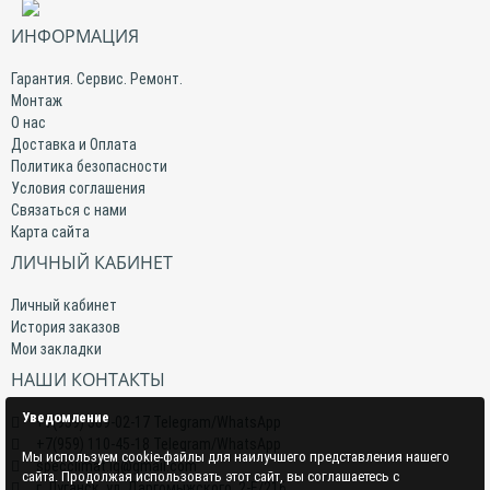
ИНФОРМАЦИЯ
Гарантия. Сервис. Ремонт.
Монтаж
О нас
Доставка и Оплата
Политика безопасности
Условия соглашения
Связаться с нами
Карта сайта
ЛИЧНЫЙ КАБИНЕТ
Личный кабинет
История заказов
Мои закладки
НАШИ КОНТАКТЫ
Уведомление
+7(959) 509-02-17 Telegram/WhatsApp
+7(959) 110-45-18 Telegram/WhatsApp
Мы используем cookie-файлы для наилучшего представления нашего
specclimat.lg@gmail.com
сайта. Продолжая использовать этот сайт, вы соглашаетесь с
г. Луганск, ул. Даргомыжского, 2-Е/216