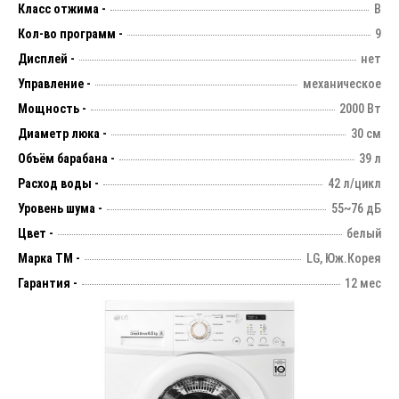
Класс отжима -
В
Кол-во программ -
9
Дисплей -
нет
Управление -
механическое
Мощность -
2000 Вт
Диаметр люка -
30 см
Объём барабана -
39 л
Расход воды -
42 л/цикл
Уровень шума -
55~76 дБ
Цвет -
белый
Марка ТМ -
LG, Юж.Корея
Гарантия -
12 мес