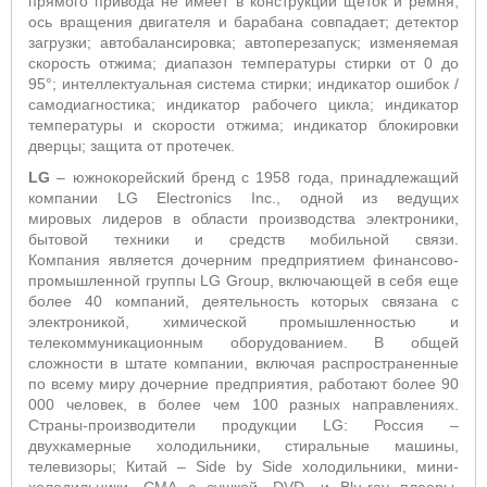
прямого привода не имеет в конструкции щеток и ремня,
ось вращения двигателя и барабана совпадает; детектор
загрузки; автобалансировка; автоперезапуск; изменяемая
скорость отжима; диапазон температуры стирки от 0 до
95°; интеллектуальная система стирки; индикатор ошибок /
самодиагностика; индикатор рабочего цикла; индикатор
температуры и скорости отжима; индикатор блокировки
дверцы; защита от протечек.
LG
– южнокорейский бренд с 1958 года, принадлежащий
компании LG Electronics Inc., одной из ведущих
мировых лидеров в области производства электроники,
бытовой техники и средств мобильной связи.
Компания является дочерним предприятием финансово-
промышленной группы LG Group, включающей в себя еще
более 40 компаний, деятельность которых связана с
электроникой, химической промышленностью и
телекоммуникационным оборудованием. В общей
сложности в штате компании, включая распространенные
по всему миру дочерние предприятия, работают более 90
000 человек, в более чем 100 разных направлениях.
Страны-производители продукции LG: Россия –
двухкамерные холодильники, стиральные машины,
телевизоры; Китай –
Side by Side холодильники, мини-