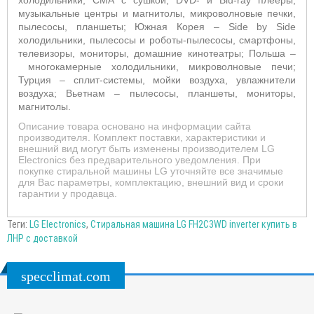
холодильники, СМА с сушкой, DVD- и Blu-ray плееры,
музыкальные центры и магнитолы, микроволновые печки,
пылесосы, планшеты; Южная Корея –
Side by Side
холодильники, пылесосы и роботы-пылесосы, смартфоны,
телевизоры, мониторы, домашние кинотеатры; Польша –
многокамерные холодильники, микроволновые печи;
Турция – сплит-системы, мойки воздуха, увлажнители
воздуха; Вьетнам –
пылесосы, планшеты, мониторы,
магнитолы.
Описание товара основано на информации сайта
производителя. Комплект поставки, характеристики и
внешний вид могут быть изменены производителем LG
Electronics без предварительного уведомления. При
покупке стиральной машины LG уточняйте все значимые
для Вас параметры, комплектацию, внешний вид и сроки
гарантии у продавца.
Теги:
LG Electronics
,
Стиральная машина LG FH2C3WD inverter купить в
ЛНР с доставкой
specclimat.com