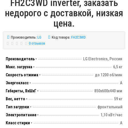
FH2C3WD inverter, заказать
недорого с доставкой, низкая
цена.
Производитель:
LG
Код товара:
FH2C3WD
0 отзывов
Производитель -
LG Electronics, Россия
Макс. загрузка -
6,5 кг
Скорость отжима -
до 1200 об/мин
Энергокласс -
А
Габариты, ВхШхГ -
850х600х440 мм
Вес, нетто -
59 кг
Тип загрузки -
фронтальный
Электропитание -
1,10 кВт/час
Класс стирки -
А