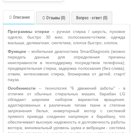
Описание
Отзывы (0)
Вопрос - ответ (0)
Программы стирки
– ручная стирка / шерсть; пуховое
одеяло; быстро 30 мин; полоскание+отжим; одежда
малыша; деликатная; синтетика; хлопок быстро; хлопок.
Функции
– мобильная диагностика SmartDiagnosis (можно
передать данные для определения причины
неисправности в техподдержку посредством телефона);
предварительная стирка; задержка полоскания (без слива);
отжим; интенсивная стирка; блокировка от детей; старт/
пауза.
Особенности
– технология "6 движений заботы" - в
отличии от обычных стиральных машин, барабан LG
обладает широким набором вариантов вращения,
адаптированных к различным типам ткани и степени
загрязнения белья; инверторный мотор с системой
прямого привода соединен напрямую к барабану, что
обеспечивает высокую надежность и долговечность работы
мотора; минимальный уровень шума и вибрации - система