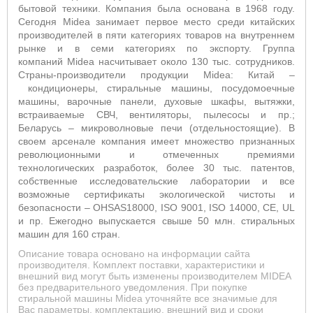
б
ытовой техники. Компания была основана в 1968 году.
Сегодня
Midea
занимает первое место среди китайских
производителей в пяти категориях товаров на внутреннем
рынке и в семи категориях по экспорту. Группа
компаний
Midea
насчитывает около 130 тыс. сотрудников.
Страны-производители продукции
Midea
: Китай –
кондиционеры, стиральные машины, посудомоечные
машины, варочные панели, духовые шкафы, вытяжки,
встраиваемые СВЧ, вентиляторы, пылесосы и пр.;
Беларусь – микроволновые печи (отдельностоящие).
В
своем арсенале компания имеет множество признанных
революционными и отмеченных премиями
технологических разработок, более 30 тыс. патентов,
собственные исследовательские лаборатории и все
возможные сертификаты экологической чистоты и
безопасности – OHSAS18000, ISO 9001, ISO 14000, CE, UL
и пр. Ежегодно выпускается свыше 50 млн. стиральных
машин для 160 стран.
Описание товара основано на информации сайта
производителя. Комплект поставки, характеристики и
внешний вид могут быть изменены производителем MIDEA
без предварительного уведомления. При покупке
стиральной машины Midea уточняйте все значимые для
Вас параметры, комплектацию, внешний вид и сроки