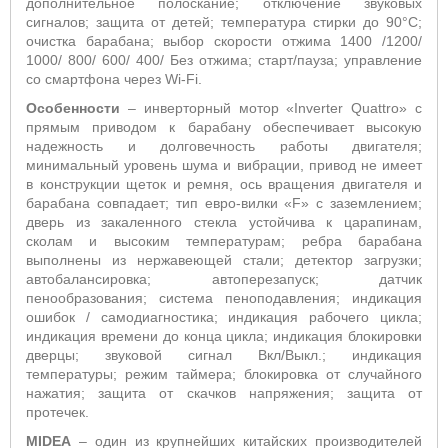
дополнительное полоскание; отключение звуковых
сигналов; защита от детей; температура стирки до 90°С;
очистка барабана; выбор скорости отжима 1400 /1200/
1000/ 800/ 600/ 400/ Без отжима;
старт/пауза; управление
со смартфона через
Wi
-
Fi
.
Особенности
– инверторный мотор «
Inverter
Quattro
» с
прямым приводом к барабану обеспечивает высокую
надежность и долговечность работы двигателя;
минимальный уровень шума и вибрации, привод не имеет
в конструкции щеток и ремня, ось вращения двигателя и
барабана совпадает;
тип евро-вилки «
F
» с заземлением;
дверь из закаленного стекла устойчива к царапинам,
сколам и высоким температурам; ребра барабана
выполнены из нержавеющей стали; детектор загрузки;
автобалансировка; автоперезапуск; датчик
пенообразования; система пеноподавления; индикация
ошибок / самодиагностика; индикация рабочего цикла;
индикация времени до конца цикла; индикация блокировки
дверцы; звуковой сигнал Вкл/Выкл.; индикация
температуры; режим таймера; блокировка от случайного
нажатия; защита от скачков напряжения; защита от
протечек
.
MIDEA
– один из крупнейших китайских производите
лей