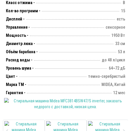
Класс отжима -
B
Кол-во программ -
15
Дисплей -
есть
Управление -
сенсорное
Мощность -
1950 Вт
Диаметр люка -
33 см
Объём барабана -
53 л
Расход воды -
до 48 л/цикл
Уровень шума -
64~72 дБ
Цвет -
темно-серебристый
Марка ТМ -
MIDEA, Китай
Гарантия -
12 мес