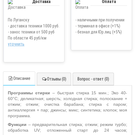
Доставка
Оплата
По Луганску
- наличными при получении
- доставка техники 1000 руб.
- терминал в офисе (+1%)
- занос техники от 500 руб
- безнал для Юр.лиц (+5%)
По области 45 руб/км
уточнить
Описание
Отзывы (0)
Вопрос - ответ (0)
Программы стирки
– быстрая стирка 15 мин.; Эко 40-
60°С; деликатная; шерсть; холодная стирка; полоскание +
отжим; отжим; очистка барабана; стирка с паром;
антиаллергия + пар; джинсы; микс; синтетика; хлопок; моя
программа
.
Функции
– предварительная стирка; отжим; режим турбо;
обработка
UV
; отложенный старт до 24 часов;