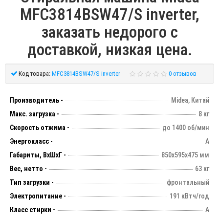
MFC3814BSW47/S inverter,
заказать недорого с
доставкой, низкая цена.
Код товара:
MFC3814BSW47/S inverter
0 отзывов
Производитель -
Midea, Китай
Макс. загрузка -
8 кг
Скорость отжима -
до 1400 об/мин
Энергокласс -
А
Габариты, ВхШхГ -
850х595х475 мм
Вес, нетто -
63 кг
Тип загрузки -
фронтальный
Электропитание -
191 кВтч/год
Класс стирки -
А