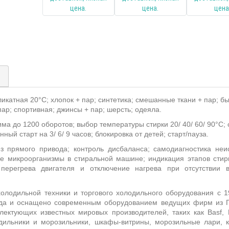
)
икатная 20°С; хлопок + пар; синтетика; смешанные ткани + пар; бы
пар; спортивная; джинсы + пар; шерсть; одеяла
.
ма до 1200 оборотов; выбор температуры стирки 20/ 40/ 60/ 90°С;
ый старт на 3/ 6/ 9 часов; блокировка от детей; старт/пауза.
ез прямого привода; контроль дисбаланса; самодиагностика не
се микроорганизмы в стиральной машине; индикация этапов стир
 перегрева двигателя и отключение нагрева при отсутствии в
олодильной техники и торгового холодильного оборудования с 1
ода и оснащено современным оборудованием ведущих фирм из Г
плектующих известных мировых производителей, таких как
Basf
,
дильники и морозильники, шкафы-витрины, морозильные лари, 