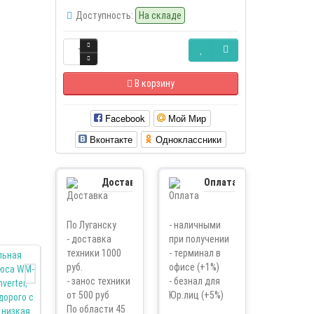
Доступность:
На складе
В корзину
Facebook
Мой Мир
Вконтакте
Одноклассники
Доставка
Оплата
По Луганску
- наличными
- доставка
при получении
техники 1000
- терминал в
руб.
офисе (+1%)
- занос техники
- безнал для
от 500 руб
Юр.лиц (+5%)
По области 45