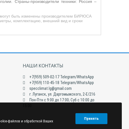
нголии. Страны-произв
одители техники: Россия –
ид могут быть изменены производителем БИРЮСА
метры, комплектацию, внешний вид и сроки
НАШИ КОНТАКТЫ
+7(959) 509-02-17 Telegram/WhatsApp
+7(959) 110-45-18 Telegram/WhatsApp
specclimat.lg@gmail.com
г. Луганск, ул. Даргомыжского, 2-Е/216
Пон-Птн с 9:00 до 17:00; Суб с 10:00 до
15:00
Принять
ookie-файлов и обработкой Ваших