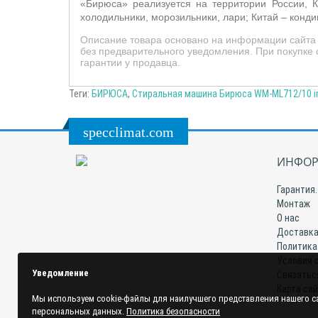
«Бирюса» реализуется на территории России, К
холодильники, морозильники, лари; Китай – конд
Описание товара основано на информации сайта 
без предварительного уведомления. При покупке
гарантии у продавца.
Теги:
БИРЮСА
,
Стиральная машина Бирюса WM-ML712/10 inv
specclimat.com
ИНФОР
Гарантия.
Монтаж
О нас
Доставка
Политика
Условия 
Уведомление
Связатьс
Карта са
Мы используем cookie-файлы для наилучшего представления нашего са
персональных данных.
Политика безопасности