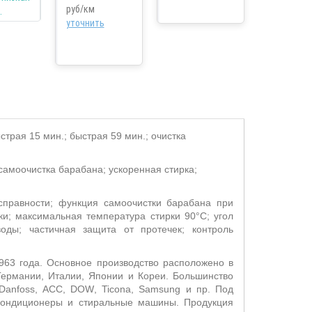
руб/км
уточнить
страя 15 мин.; быстрая 59 мин.; очистка
 самоочистка барабана; ускоренная стирка;
исправности; функция самоочистки барабана при
ки; максимальная температура стирки 90°С; угол
оды; частичная защита от протечек; контроль
963 года. Основное производство расположено в
ермании, Италии, Японии и Кореи. Большинство
Danfoss
,
ACC
,
DOW
,
Ticona
,
Samsung
и пр. Под
кондиционеры и стиральные машины. Продукция