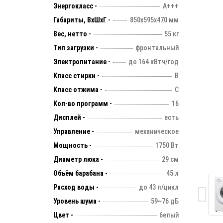
Энергокласс -
А+++
Габариты, ВхШхГ -
850х595х470 мм
Вес, нетто -
55 кг
Тип загрузки -
фронтальный
Электропитание -
до 164 кВтч/год
Класс стирки -
B
Класс отжима -
C
Кол-во программ -
16
Дисплей -
есть
Управление -
механическое
Мощность -
1750 Вт
Диаметр люка -
29 см
Объём барабана -
45 л
Расход воды -
до 43 л/цикл
Уровень шума -
59~76 дБ
Цвет -
белый