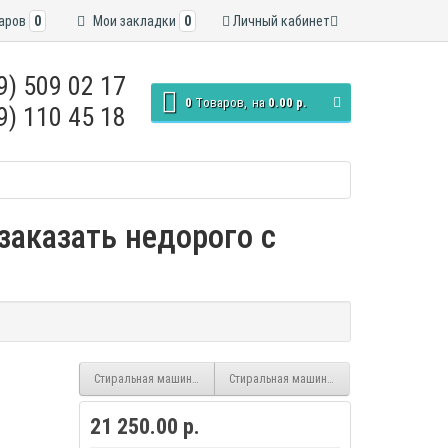
аров
0
Мои закладки
0
Личный кабинет
9) 509 02 17
0
Tоваров,
на
0.00 р.
9) 110 45 18
заказать недорого с
Стиральная машина Бирюса WM-ML612/10 inverter, белый, 6кг, пар
Стиральная машина Бирюса WM-ML612/10 DM
21 250.00 р.