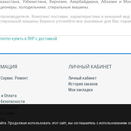
азахстана, Узбекистана, Киргизии, Азербайджана, Абхазии и Мо
иционеры, холодильники, стиральные машины.
производителя. Комплект поставки, характеристики и внешний в
 стиральной машины Бирюса уточняйте все значимые для Вас пара
erter купить в ЛНР с доставкой
МАЦИЯ
ЛИЧНЫЙ КАБИНЕТ
 Сервис. Ремонт.
Личный кабинет
История заказов
Мои закладки
 и Оплата
 безопасности
соглашения
я с нами
йта
йта. Продолжая использовать этот сайт, вы соглашаетесь с использованием c