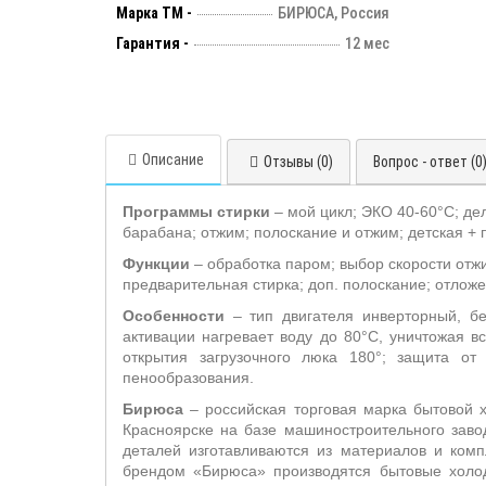
Марка ТМ -
БИРЮСА, Россия
Гарантия -
12 мес
Описание
Отзывы (0)
Вопрос - ответ (0
Программы стирки
– мой цикл; ЭКО 40-60°С; дел
барабана; отжим; полоскание и отжим; детская + 
Функции
– обработка паром;
выбор скорости отжи
предварительная стирка; доп. полоскание; отложенн
Особенности
– тип двигателя инверторный, б
активации нагревает воду до 80°С, уничтожая в
открытия загрузочного люка 180°; защита от
пенообразования.
Бирюса
– российская торговая марка бытовой х
Красноярске на базе машиностроительного зав
деталей изготавливаются из материалов и ком
брендом «Бирюса» производятся бытовые холо