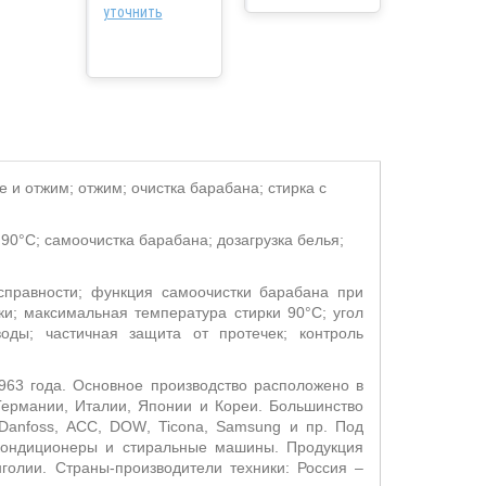
уточнить
 и отжим; отжим; очистка барабана; стирка с
 90°С; самоочистка барабана; дозагрузка белья;
исправности; функция самоочистки барабана при
ки; максимальная температура стирки 90°С; угол
оды; частичная защита от протечек; контроль
963 года. Основное производство расположено в
ермании, Италии, Японии и Кореи. Большинство
Danfoss
,
ACC
,
DOW
,
Ticona
,
Samsung
и пр. Под
кондиционеры и стиральные машины. Продукция
голии. Страны-производители техники: Россия –