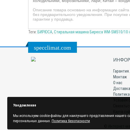
холодильники, морозильники, лари; Китай – конд
Описание товара основано на информации сайта 
без предварительного уведомления. При покупке
гарантии у продавца.
Теги:
БИРЮСА
,
Стиральная машина Бирюса WM-SM510/10 in
specclimat.com
ИНФОР
Гарантия.
Монтаж
О нас
Доставка
Политика
Условия 
Уведомление
Связатьс
Карта са
Мы используем cookie-файлы для наилучшего представления нашего са
персональных данных.
Политика безопасности
© Интернет-ма