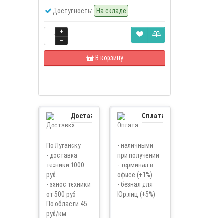
Доступность:
На складе
В корзину
Доставка
Оплата
По Луганску
- наличными
- доставка
при получении
техники 1000
- терминал в
руб.
офисе (+1%)
- занос техники
- безнал для
от 500 руб
Юр.лиц (+5%)
По области 45
руб/км