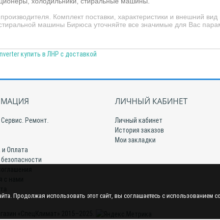
иционеры, холодильники, стиральные машины.
производителя. Комплект поставки, характеристики и внешний в
 стиральной машины Бирюса уточняйте все значимые для Вас пара
verter купить в ЛНР с доставкой
МАЦИЯ
ЛИЧНЫЙ КАБИНЕТ
 Сервис. Ремонт.
Личный кабинет
История заказов
Мои закладки
 и Оплата
 безопасности
соглашения
я с нами
йта
йта. Продолжая использовать этот сайт, вы соглашаетесь с использованием c
газин «СпецКлимат» 2015–2025.