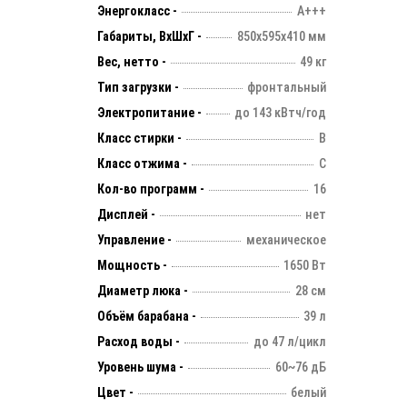
Энергокласс -
А+++
Габариты, ВхШхГ -
850х595х410 мм
Вес, нетто -
49 кг
Тип загрузки -
фронтальный
Электропитание -
до 143 кВтч/год
Класс стирки -
B
Класс отжима -
C
Кол-во программ -
16
Дисплей -
нет
Управление -
механическое
Мощность -
1650 Вт
Диаметр люка -
28 см
Объём барабана -
39 л
Расход воды -
до 47 л/цикл
Уровень шума -
60~76 дБ
Цвет -
белый