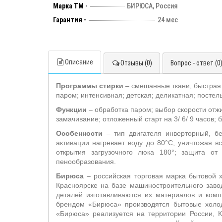
Марка ТМ -
БИРЮСА, Россия
Гарантия -
24 мес
Описание
Отзывы (0)
Вопрос - ответ (0
Программы стирки
– смешанные ткани; быстрая 
паром; интенсивная; детская; деликатная; постел
Функции
– обработка паром;
выбор скорости отжи
замачивание; отложенный старт на 3/ 6/ 9 часов; б
Особенности
– тип двигателя инверторный, б
активации нагревает воду до 80°С, уничтожая в
открытия загрузочного люка 180°; защита от
пенообразования.
Бирюса
– российская торговая марка бытовой х
Красноярске на базе машиностроительного зав
деталей изготавливаются из материалов и ком
брендом «Бирюса» производятся бытовые холо
«Бирюса» реализуется на территории России, К