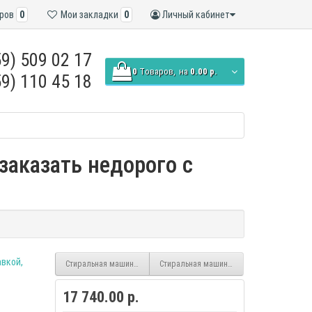
ров
0
Мои закладки
0
Личный кабинет
9) 509 02 17
0
Tоваров,
на
0.00 р.
9) 110 45 18
заказать недорого с
Стиральная машина Бирюса WM-ME510/04
Стиральная машина Бирюса WM-SM510/10M i
17 740.00 р.