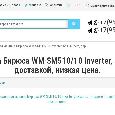
вка и Оплата
Монтаж
Гарантия
О нас
Сравнение това
+7(95
+7(95
я машина Бирюса WM-SM510/10 inverter, белый, 5кг, пар
Бирюса WM-SM510/10 inverter, 
доставкой, низкая цена.
вов