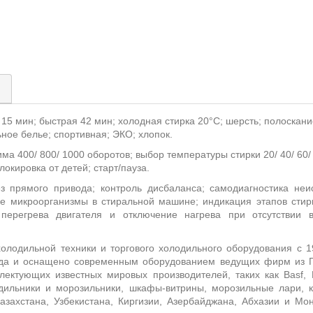
)
15 мин; быстрая 42 мин; холодная стирка 20°С; шерсть; полоскание
ьное белье; спортивная; ЭКО; хлопок.
ма 400/ 800/ 1000 оборотов; выбор температуры стирки 20/ 40/ 60/
локировка от детей; старт/пауза.
ез прямого привода; контроль дисбаланса; самодиагностика не
се микроорганизмы в стиральной машине; индикация этапов стир
 перегрева двигателя и отключение нагрева при отсутствии в
олодильной техники и торгового холодильного оборудования с 1
ода и оснащено современным оборудованием ведущих фирм из Г
плектующих известных мировых производителей, таких как
Basf
,
дильники и морозильники, шкафы-витрины, морозильные лари, 
азахстана, Узбекистана, Киргизии, Азербайджана, Абхазии и Мон