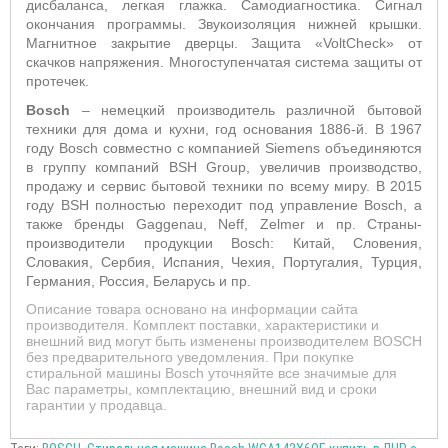
дисбаланса, легкая глажка. Самодиагностика. Сигнал
окончания программы. Звукоизоляция нижней крышки.
Магнитное закрытие дверцы. Защита «
VoltCheck
» от
скачков напряжения. Многоступенчатая система защиты от
протечек.
B
osch
– немецкий производитель различной бытовой
техники для дома и кухни, год основания 1886-й. В 1967
году
Bosch
совместно с компанией
Siemens
объединяются
в группу компаний
BSH
Group, увеличив производство,
продажу и сервис бытовой техники по всему миру. В 2015
году
BSH
полностью переходит под управление
Bosch
, а
также бренды
Gaggenau
,
Neff
,
Zelmer
и пр. Страны-
производители продукции
Bosch
: Китай, Словения,
Словакия, Сербия, Испания, Чехия, Португалия, Турция,
Германия, Россия, Беларусь и пр.
Описание товара основано на информации сайта
производителя. Комплект поставки, характеристики и
внешний вид могут быть изменены производителем BOSCH
без предварительного уведомления. При покупке
стиральной машины Bosch уточняйте все значимые для
Вас параметры, комплектацию, внешний вид и сроки
гарантии у продавца.