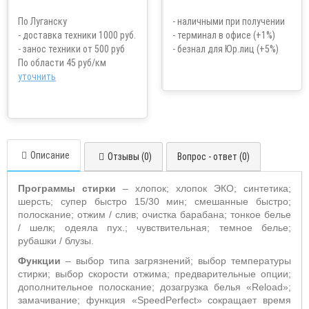
По Луганску
- наличными при получении
- доставка техники 1000 руб.
- терминал в офисе (+1%)
- занос техники от 500 руб
- безнал для Юр.лиц (+5%)
По области 45 руб/км
уточнить
Описание
Отзывы (0)
Вопрос - ответ (0)
Программы стирки
– хлопок; хлопок ЭКО; синтетика;
шерсть; супер быстро 15/30 мин; смешанные быстро;
полоскание; отжим / слив; очистка барабана; тонкое белье
/ шелк; одеяла пух.; чувствительная; темное белье;
рубашки / блузы.
Функции
– выбор типа загрязнений; выбор температуры
стирки; выбор скорости отжима; предварительные опции;
дополнительное полоскание; дозагрузка белья «
Reload
»;
замачивание; функция «
SpeedPerfect
» сокращает время