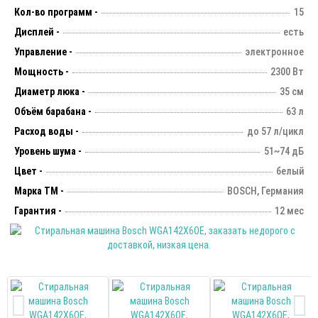
Кол-во программ -
15
Дисплей -
есть
Управление -
электронное
Мощность -
2300 Вт
Диаметр люка -
35 см
Объём барабана -
63 л
Расход воды -
до 57 л/цикл
Уровень шума -
51~74 дБ
Цвет -
белый
Марка ТМ -
BOSCH, Германия
Гарантия -
12 мес