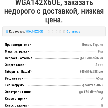
WGA142X6OE, заказать
недорого с доставкой, низкая
цена.
Код товара:
WGA142X6OE
0 отзывов
Производитель -
Bosch, Турция
Макс. загрузка -
9 кг
Скорость отжима -
до 1200 об/мин
Энергокласс -
А+++
Габариты, ВхШхГ -
845х598х588 мм
Вес, нетто -
65 кг
Тип загрузки -
фронтальный
Электропитание -
до 174 кВтч/год
Класс стирки -
А
Класс отжима -
B