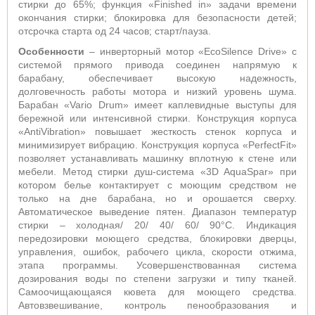
стирки до 65%; функция «
Finished
in
» задачи времени
окончания стирки; блокировка для безопасности детей;
отсрочка старта од 24 часов;
старт/пауза.
Особенности
– инверторный мотор «
EcoSilence
Drive
» с
системой прямого привода соединен напрямую к
барабану, обеспечивает высокую надежность,
долговечность работы мотора и низкий уровень шума.
Барабан «
Vario
Drum
» имеет каплевидные выступы для
бережной или интенсивной стирки. Конструкция корпуса
«
AntiVibration
» повышает жесткость стенок корпуса и
минимизирует вибрацию. Конструкция корпуса «
PerfectFit
»
позволяет устанавливать машинку вплотную к стене или
мебели. Метод стирки душ-система «3
D
AquaSpar
» при
котором белье контактирует с моющим средством не
только на дне барабана, но и орошается сверху.
Автоматическое выведение пятен. Диапазон температур
стирки – холодная/ 20/ 40/ 60/ 90°С. Индикация
передозировки моющего средства, блокировки дверцы,
управления, ошибок, рабочего цикла, скорости отжима,
этапа программы. Усовершенствованная система
дозирования воды по степени загрузки и типу тканей.
Самоочищающаяся кювета для моющего средства.
Автовзвешивание, контроль пенообразования и