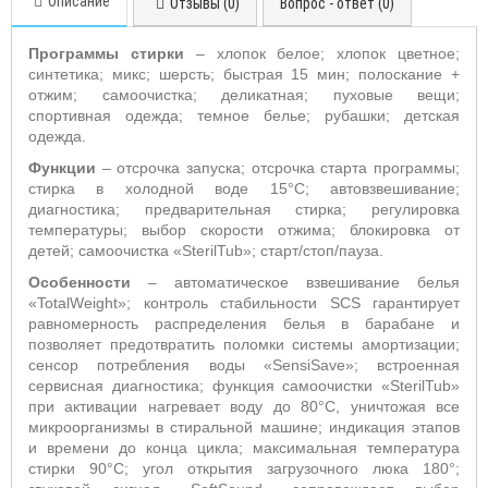
Описание
Отзывы (0)
Вопрос - ответ (0)
Программы стирки
– хлопок белое; хлопок цветное;
синтетика; микс; шерсть; быстрая 15 мин; полоскание +
отжим; самоочистка; деликатная; пуховые вещи;
спортивная одежда; темное белье; рубашки; детская
одежда.
Функции
– отсрочка запуска; отсрочка старта программы;
стирка в холодной воде 15°С; автовзвешивание;
диагностика; предварительная стирка; регулировка
температуры; выбор скорости отжима; блокировка от
детей; самоочистка «SterilTub»; старт/стоп/пауза.
Особенности
– автоматическое взвешивание белья
«TotalWeight»; контроль стабильности SCS гарантирует
равномерность распределения белья в барабане и
позволяет предотвратить поломки системы амортизации;
сенсор потребления воды «SensiSave»; встроенная
сервисная диагностика; функция самоочистки «SterilTub»
при активации нагревает воду до 80°С, уничтожая все
микроорганизмы в стиральной машине; индикация этапов
и времени до конца цикла; максимальная температура
стирки 90°С; угол открытия загрузочного люка 180°;