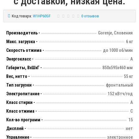
с доставкой, низкая цена.
Код товара:
W1HP60SF
0 отзывов
Производитель -
Gorenje, Словения
Макс. загрузка -
6 кг
Скорость отжима -
до 1000 об/мин
Энергокласс -
А
Габариты, ВхШхГ -
850х595х460 мм
Вес, нетто -
55 кг
Тип загрузки -
фронтальный
Электропитание -
152 кВтч/год
Класс стирки -
А
Класс отжима -
C
Кол-во программ -
15
Дисплей -
нет
Управление -
электронное