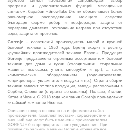
звуковой сигнал «SoftSound» сопровождает выбор
программ и дополнительных функций мелодичным
сигналом; барабан «Snowflake Drum» обеспечивает более
равномерное распределение моющего средства
благодаря форме ребер и перфорации; защита от
перегрева двигателя, отключение нагрева при отсутствии
воды; защита от протечек.
Gorenje
– словенский производитель малой и крупной
бытовой техники с 1950 года. Бренд входит в десятку
крупнейших производителей техники Европы. Продукция
Gorenje представлена огромным ассортиментом бытовой
техники для дома и кухни (холодильники, стиральные
машины, пылесосы, утюги, мясорубки и др.), а также
климатическим оборудованием (водонагреватели,
кондиционеры, увлажнители воздуха и пр.). Страна сборки
техники зависит от типа продукции, заводы расположены в
Сербии, Словении (стиральные машины), Польше, Италии,
Китае и Чехии. С 2018 года компания Gorenje принадлежит
китайской компании Hisense.
Описание товара основано на информации сайта
производителя. Комплект поставки, характеристики и
внешний вид могут быть изменены производителем
GORENJE без предварительного уведомления. При
покупке стиральной машины Gorenje уточняйте все