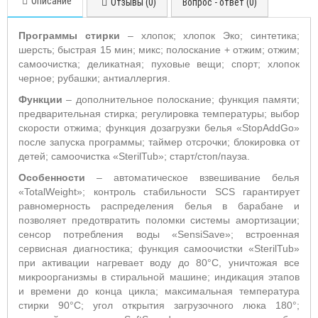
Описание
Отзывы (0)
Вопрос - ответ (0)
Программы стирки
– хлопок; хлопок Эко; синтетика;
шерсть; быстрая 15 мин; микс; полоскание + отжим; отжим;
самоочистка; деликатная; пуховые вещи; спорт; хлопок
черное; рубашки; антиаллергия.
Функции
– дополнительное полоскание; функция памяти;
предварительная стирка; регулировка температуры; выбор
скорости отжима; функция дозагрузки белья «StopAddGo»
после запуска программы; таймер отсрочки; блокировка от
детей; самоочистка «SterilTub»; старт/стоп/пауза.
Особенности
– автоматическое взвешивание белья
«TotalWeight»; контроль стабильности SCS гарантирует
равномерность распределения белья в барабане и
позволяет предотвратить поломки системы амортизации;
сенсор потребления воды «SensiSave»; встроенная
сервисная диагностика; функция самоочистки «SterilTub»
при активации нагревает воду до 80°С, уничтожая все
микроорганизмы в стиральной машине; индикация этапов
и времени до конца цикла; максимальная температура
стирки 90°С; угол открытия загрузочного люка 180°;