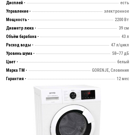
Дисплей -
есть
Управление -
электронное
Мощность -
2200 Вт
Диаметр люка -
39 см
Объём барабана -
43 л
Расход воды -
47 л/цикл
Уровень шума -
58~77 дБ
Цвет -
белый
Марка ТМ -
GORENJE, Словения
Гарантия -
12 мес