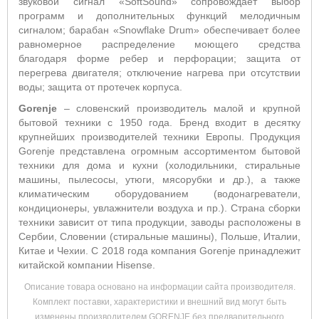
звуковой сигнал «SoftSound» сопровождает выбор
программ и дополнительных функций мелодичным
сигналом; барабан «Snowflake Drum» обеспечивает более
равномерное распределение моющего средства
благодаря форме ребер и перфорации; защита от
перегрева двигателя; отключение нагрева при отсутствии
воды; защита от протечек корпуса.
Gorenje
– словенский производитель малой и крупной
бытовой техники с 1950 года. Бренд входит в десятку
крупнейших производителей техники Европы. Продукция
Gorenje представлена огромным ассортиментом бытовой
техники для дома и кухни (холодильники, стиральные
машины, пылесосы, утюги, мясорубки и др.), а также
климатическим оборудованием (водонагреватели,
кондиционеры, увлажнители воздуха и пр.). Страна сборки
техники зависит от типа продукции, заводы расположены в
Сербии, Словении (стиральные машины), Польше, Италии,
Китае и Чехии. С 2018 года компания Gorenje принадлежит
китайской компании Hisense.
Описание товара основано на информации сайта производителя.
Комплект поставки, характеристики и внешний вид могут быть
изменены производителем GORENJE без предварительного