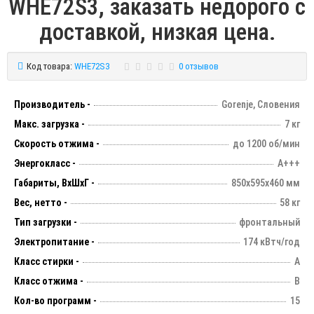
WHE72S3, заказать недорого с
доставкой, низкая цена.
Код товара:
WHE72S3
0 отзывов
Производитель -
Gorenje, Словения
Макс. загрузка -
7 кг
Скорость отжима -
до 1200 об/мин
Энергокласс -
А+++
Габариты, ВхШхГ -
850х595х460 мм
Вес, нетто -
58 кг
Тип загрузки -
фронтальный
Электропитание -
174 кВтч/год
Класс стирки -
А
Класс отжима -
В
Кол-во программ -
15