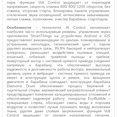
пара; функция
Volt
Control
защищает от перепадов
напряжения; скорость отжима 400/ 800/ 1200 оборотов; без
отжима; отсрочка старта; блокировка панели управления;
отключение звука оповещений; интенсивное замачивание;
легкая глажка; полоскание; очистка барабана; старт/пауза.
Особенности
– технология
AI
Control
запоминает
наиболее часто используемые режимы; управление через
приложение
SmartThings
на устройствах
Android
и
iOS
предоставляет рекомендации по циклам, планированию и
устранению неполадок; гигиенический цикл с паром
удаляет въевшуюся грязь, 99,9% бактерий и нейтрализует
аллергены, уменьшает воздействие пылевых клещей,
кошачьей, собачьей, травяной пыльцы и грибков;
инверторный мотор с системой прямого привода соединен
напрямую к барабану, что обеспечивает высокую
надежность и долговечность работы мотора; минимальный
уровень шума и вибрации - система прямого привода не
имеет в конструкции щеток и ремня, ось вращения
двигателя и барабана совпадает; конструкция барабана
Diamond
Drum
обеспечивает процесс бережной и
тщательной стирки;
керамический нагревательный элемент
предотвращает появление кальцинированных отложений и
обеспечивает надежную работу;
генератор
EcoBubble
–
пузырьковая стирка, обогащает смесь воды и порошка
воздухом и позволяет лучше проникать между волокнами
ткани, удаляя даже стойкие загрязнения; функция
Volt
Control
защищает от скачков напряжения питания,