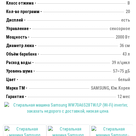
Класс отжима -
B
Кол-во программ -
20
Дисплей -
есть
Управление -
сенсорное
Мощность -
2000 Вт
Диаметр люка -
36 см
Объём барабана -
43 л
Расход воды -
39 л/цикл
Уровень шума -
57~75 дБ
Цвет -
белый
Марка ТМ -
SAMSUNG, Юж.Корея
Гарантия -
12 мес