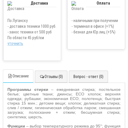
Доставка
Оплата
По Луганску
- наличными при получении
- доставка техники 1000 руб.
- терминал в офисе (+1%)
- занос техники от 500 руб
- безнал для Юр.лиц (+5%)
По области 45 руб/км
уточнить
Описание
Отзывы (0)
Вопрос - ответ (0)
Программы стирки
– ежедневная стирка; постельное
белье; цветные ткани; джинсы;
ECO
хлопок; верхняя
одежда; рубашки; экономичная
ECO
; полотенца;
быстрая
стирка 15 мин.; детские вещи; хлопок; деликатная стирка;
слив / отжим; гигиеническая обработка паром; смешанная
загрузка; полоскание + отжим; бесшумная стирка;
синтетика; шерсть.
Функции
– выбор
температурного режима до 95°; функция