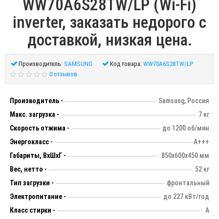
WW70A6S28TW/LP (Wi-Fi)
inverter, заказать недорого с
доставкой, низкая цена.
Производитель:
SAMSUNG
Код товара:
WW70A6S28TW/LP
0 отзывов
Производитель -
Samsung, Россия
Макс. загрузка -
7 кг
Скорость отжима -
до 1200 об/мин
Энергокласс -
А+++
Габариты, ВхШхГ -
850х600х450 мм
Вес, нетто -
52 кг
Тип загрузки -
фронтальный
Электропитание -
до 227 кВт/год
Класс стирки -
А