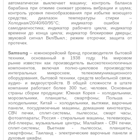
автоматически выключает машину; контроль баланса
барабана при отжиме снижает уровень вибрации и шума;
контроль уровня пенообразования при избытке моющего
средства; диапазон температуры стирки –
Холодная/20/40/60/95°С; индикатор ошибок /
самодиагностика; индикатор рабочего цикла; индикатор
времени до конца цикла; индикатор блокировки дверцы;
звуковой сигнал Вкл/Выкл.; режим отсрочки; защита от
протечек.
Samsung
– южнокорейский бренд производителя бытовой
техники, основанный в 1938 году. На мировом
рынке известен как производитель высокотехнологичных
компонентов, включая полно-цикловое производство
интегральных микросхем, телекоммуникационного
оборудования, бытовой техники, средств мобильной связи,
аудио- и видеоустройств. В общей сложности в штате
компании работают более 300 тыс. человек. Основные
страны сборки продукции: Южная Корея – холодильники,
морозильники, планшеты, смартфоны; Польша –
холодильники; Китай – холодильники, вытяжки, варочные
панели, посудомоечные машины, домашние кинотеатры,
СВЧ печки, сплит-системы, пылесосы, смарт часы,
фотоаппараты; Россия - стиральные машины, телевизоры,
dvd-плееры, музыкальные центры; Малайзия - СВЧ печки,
сплит-системы; Вьетнам - пылесосы, планшеты,
смартфоны; Таиланд - электрические варочные панели и
духовые шкафы.