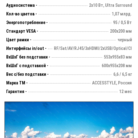
Аудиосистема -
2х10 Вт, Ultra Surround
Кол-во цветов -
1,07 млрд.
Энергопотребление -
95 / 0,5 Вт
Стандарт VESA -
200х200 мм
Цвет рамки -
черный
Интерфейсы in/out -
RF/Sat/AV/RJ45/3xHDMI/2xUSB/Optical/CI
ВхШхГ без подставки -
553х955х83 мм
ВхШхГ с подставкой -
600х955х208 мм
Вес с/без подставки -
6,6 / 6,5 кг
Марка ТМ -
ACCESSTYLE, Россия
Гарантия -
12 мес