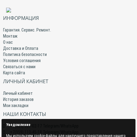
ИНФОРМАЦИЯ
Гарантия. Сервис. Ремонт.
Монтаж
О нас
Доставка и Оплата
Политика безопасности
Условия соглашения
Связаться с нами
Карта сайта
ЛИЧНЫЙ КАБИНЕТ
Личный кабинет
История заказов
Мои закладки
НАШИ КОНТАКТЫ
Уведомление
+7(959) 509-02-17 Telegram/WhatsApp
+7(959) 110-45-18 Telegram/WhatsApp
Мы используем cookie-файлы для наилучшего представления нашего