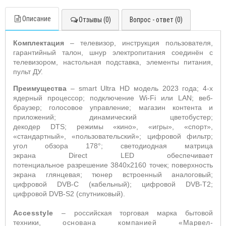
Описание
Отзывы (0)
Вопрос - ответ (0)
Комплектация
– телевизор, инструкция пользователя,
гарантийный талон, шнур электропитания соединён с
телевизором,
настольная подставка, элементы питания,
пульт ДУ.
Преимущества
– s
mart
Ultra
HD
модель 2023 года; 4-х
ядерный процессор; подключение
Wi
-
Fi
или
LAN
; веб-
браузер; голосовое управление; магазин контента и
приложений; динамический цветобустер;
декодер
DTS
;
режимы «кино», «игры», «спорт»,
«стандартный», «пользовательский»; цифровой фильтр;
угол обзора 178°; светодиодная матрица
экрана
Direct
LED
обеспечивает
потенциальное
разрешение 3840x2160 точек; поверхность
экрана глянцевая; тюнер встроенный аналоговый;
цифровой
DVB
-
C
(кабельный); цифровой
DVB
-
T
2;
цифровой
DVB
-
S
2 (спутниковый).
Accesstyle
–
российская торговая марка бытовой
техники,
основана компанией «Марвел-