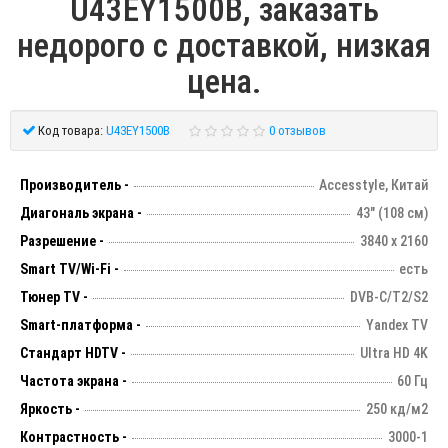
U43EY1500B, заказать
недорого с доставкой, низкая
цена.
Код товара:
U43EY1500B
0 отзывов
Производитель -
Accesstyle, Китай
Диагональ экрана -
43" (108 см)
Разрешение -
3840 х 2160
Smart TV/Wi-Fi -
есть
Тюнер TV -
DVB-C/T2/S2
Smart-платформа -
Yandex TV
Стандарт HDTV -
Ultra HD 4K
Частота экрана -
60 Гц
Яркость -
250 кд/м2
Контрастность -
3000-1