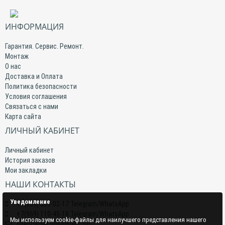
ИНФОРМАЦИЯ
Гарантия. Сервис. Ремонт.
Монтаж
О нас
Доставка и Оплата
Политика безопасности
Условия соглашения
Связаться с нами
Карта сайта
ЛИЧНЫЙ КАБИНЕТ
Личный кабинет
История заказов
Мои закладки
НАШИ КОНТАКТЫ
Уведомление
+7(959) 509-02-17 Telegram/WhatsApp
+7(959) 110-45-18 Telegram/WhatsApp
Мы используем cookie-файлы для наилучшего представления нашего
specclimat.lg@gmail.com