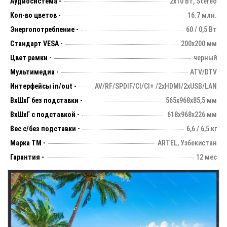
Аудиосистема -
2х10 Вт, Stereo
Кол-во цветов -
16.7 млн.
Энергопотребление -
60 / 0,5 Вт
Стандарт VESA -
200х200 мм
Цвет рамки -
черный
Мультимедиа -
ATV/DTV
Интерфейсы in/out -
AV/RF/SPDIF/CI/CI+ /2xHDMI/2xUSB/LAN
ВхШхГ без подставки -
565х968х85,5 мм
ВхШхГ с подставкой -
618x968x226 мм
Вес с/без подставки -
6,6 / 6,5 кг
Марка ТМ -
ARTEL, Узбекистан
Гарантия -
12 мес