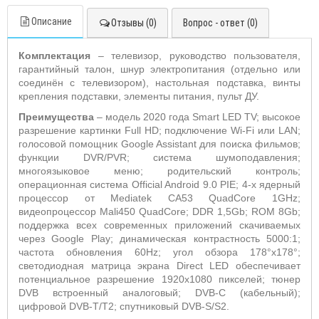
Описание
Отзывы (0)
Вопрос - ответ (0)
Комплектация
– телевизор, руководство пользователя,
гарантийный талон, шнур электропитания (отдельно или
соединён с телевизором), настольная подставка, винты
крепления подставки, элементы питания, пульт ДУ.
Преимущества
– модель 2020 года Smart LED TV; высокое
разрешение картинки Full HD; подключение Wi-Fi или LAN;
голосовой помощник Google Assistant для поиска фильмов;
функции DVR/PVR; система шумоподавления;
многоязыковое меню; родительский контроль;
операционная система Official Android 9.0 PIE; 4-х ядерный
процессор от Mediatek CA53 QuadCore 1GHz;
видеопроцессор Mali450 QuadCore; DDR 1,5Gb; ROM 8Gb;
поддержка всех современных приложений скачиваемых
через Google Play; динамическая контрастность 5000:1;
частота обновления 60Hz; угол обзора 178°х178°;
светодиодная матрица экрана Direct LED обеспечивает
потенциальное разрешение 1920х1080 пикселей; тюнер
DVB встроенный аналоговый; DVB-C (кабельный);
цифровой DVB-T/T2; спутниковый DVB-S/S2.