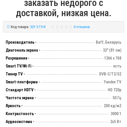
заказать недорого с
доставкой, низкая цена.
Код товара:
32Y STV-R
0 отзывов
Производитель -
Baff, Беларусь
Диагональ экрана -
32" (81 см)
Разрешение -
1366 х 768
Smart TV/Wi-Fi -
есть
Тюнер TV -
DVB-C/T2/S2
Smart-платформа -
Yandex TV
Стандарт HDTV -
HD 720p
Частота экрана -
50 Гц
Яркость -
200 кд/м2
Контрастность -
3000:1
Аудиосистема -
2х5 Вт