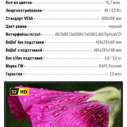
Кол-во цветов -
16,7 млн.
Энергопотребление -
40 / 0,5 Вт
Стандарт VESA -
200х200 мм
Цвет рамки -
черный
Интерфейсы in/out -
AV/2xRF/2xHDMI/1xUSB/LAN/Optical/CI
ВхШхГ без подставки -
435х731х80 мм
ВхШхГ с подставкой -
481x731x180 мм
Вес с/без подставки -
3,8 / 3,6 кг
Марка ТМ -
BAFF, Россия
Гарантия -
12 мес