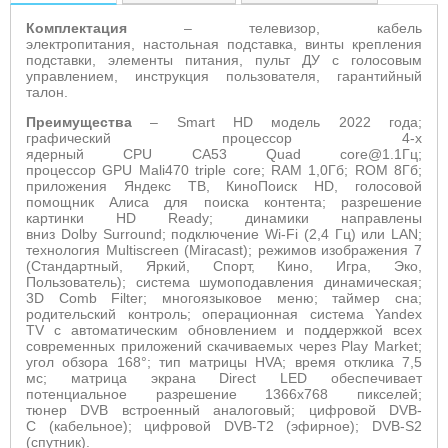
Комплектация
– телевизор, кабель
электропитания,
настольная подставка, винты крепления
подставки, элементы питания, пульт ДУ с голосовым
управлением,
инструкция пользователя, гарантийный
талон.
Преимущества
–
Smart HD
модель 2022 года;
графический процессор 4-х
ядерный
CPU CA
53
Quad core
@1.1Гц;
процессор
GPU Mali
470
triple core
;
RAM
1,0Гб;
ROM
8Гб;
приложения Яндекс ТВ, КиноПоиск
HD
, голосовой
помощник Алиса для поиска контента; разрешение
картинки
HD Ready
; динамики направлены
вниз
Dolby Surround
; подключение
Wi
-
Fi
(2,4 Гц) или
LAN
;
технология
Multiscreen
(
Miracast
); режимов изображения 7
(Стандартный, Яркий, Спорт, Кино, Игра, Эко,
Пользователь); система шумоподавления динамическая;
3
D Comb Filter
; многоязыковое меню; таймер сна;
родительский контроль; операционная система Yandex
TV
с автоматическим обновлением и поддержкой всех
современных приложений скачиваемых через
Play Market
;
угол обзора 168°; тип матрицы
HVA
; время отклика 7,5
мс; матрица экрана
Direct LED
обеспечивает
потенциальное разрешение 1366х768 пикселей;
тюнер
DVB
встроенный аналоговый; цифровой
DVB
-
C
(кабельное); цифровой
DVB
-
T
2 (эфирное);
DVB
-
S
2
(спутник).