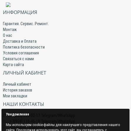
ИНФОРМАЦИЯ
Гарантия. Сервис. Ремонт.
Монтаж
О нас
Доставка и Оплата
Политика безопасности
Условия соглашения
Связаться с нами
Карта сайта
ЛИЧНЫЙ КАБИНЕТ
Личный кабинет
История заказов
Мои закладки
НАШИ КОНТАКТЫ
Уведомление
+7(959) 509-02-17 Telegram/WhatsApp
+7(959) 110-45-18 Telegram/WhatsApp
Мы используем cookie-файлы для наилучшего представления нашего
specclimat.lg@gmail.com
сайта. Продолжая использовать этот сайт, вы соглашаетесь с