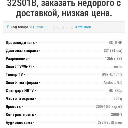
32S01B, заказать недорого с
доставкой, низкая цена.
Код товара:
BT 32S01B
0 отзывов
Производитель -
BQ, КНР
Диагональ экрана -
32" (81 см)
Разрешение -
1366 х 768
Smart TV/Wi-Fi -
есть
Тюнер TV -
DVB-C/T/T2
Smart-платформа -
Android 9.0
Стандарт HDTV -
HD 720p
Частота экрана -
50 Гц
Яркость -
200±10% кд/м2
Контрастность -
3000-1
Аудиосистема -
2х7 Вт, Stereo