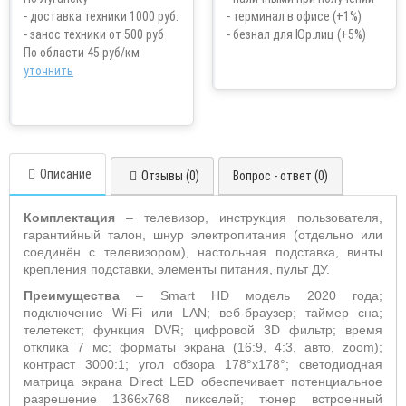
- доставка техники 1000 руб.
- терминал в офисе (+1%)
- занос техники от 500 руб
- безнал для Юр.лиц (+5%)
По области 45 руб/км
уточнить
Описание
Отзывы (0)
Вопрос - ответ (0)
Комплектация
– телевизор, инструкция пользователя,
гарантийный талон, шнур электропитания (отдельно или
соединён с телевизором), настольная подставка, винты
крепления подставки, элементы питания, пульт ДУ.
Преимущества
– Smart HD модель 2020 года;
подключение Wi-Fi или LAN; веб-браузер; таймер сна;
телетекст; функция DVR; цифровой 3D фильтр; время
отклика 7 мс; форматы экрана (16:9, 4:3, авто, zoom);
контраст 3000:1; угол обзора 178°х178°; светодиодная
матрица экрана Direct LED обеспечивает потенциальное
разрешение 1366x768 пикселей; тюнер встроенный