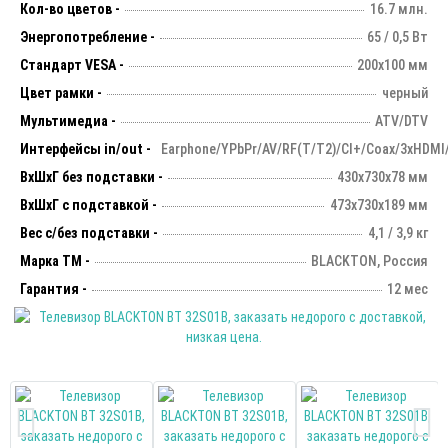
Кол-во цветов -
16.7 млн.
Энергопотребление -
65 / 0,5 Вт
Стандарт VESA -
200х100 мм
Цвет рамки -
черный
Мультимедиа -
ATV/DTV
Интерфейсы in/out -
Earphone/YPbPr/AV/RF(T/T2)/CI+/Coax/3xHDMI
ВхШхГ без подставки -
430х730х78 мм
ВхШхГ с подставкой -
473x730x189 мм
Вес с/без подставки -
4,1 / 3,9 кг
Марка ТМ -
BLACKTON, Россия
Гарантия -
12 мес