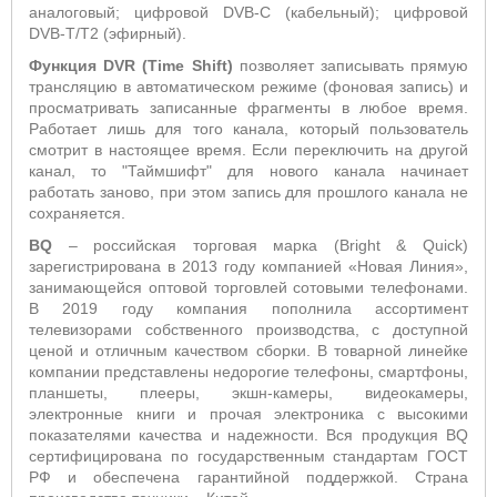
аналоговый; цифровой DVB-C (кабельный); цифровой
DVB-T/T2 (эфирный).
Функция DVR (Time
Shift)
позволяет записывать прямую
трансляцию в автоматическом режиме (фоновая запись) и
просматривать записанные фрагменты в любое время.
Работает лишь для того канала, который пользователь
смотрит в настоящее время. Если переключить на другой
канал, то "Таймшифт" для нового канала начинает
работать заново, при этом запись для прошлого канала не
сохраняется.
BQ
– российская торговая марка (Bright & Quick)
зарегистрирована в 2013 году компанией «Новая Линия»,
занимающейся оптовой торговлей сотовыми телефонами.
В 2019 году компания пополнила ассортимент
телевизорами собственного производства, с доступной
ценой и отличным качеством сборки. В товарной линейке
компании представлены недорогие телефоны, смартфоны,
планшеты, плееры, экшн-камеры, видеокамеры,
электронные книги и прочая электроника с высокими
показателями качества и надежности. Вся продукция BQ
сертифицирована по государственным стандартам ГОСТ
РФ и обеспечена гарантийной поддержкой. Страна