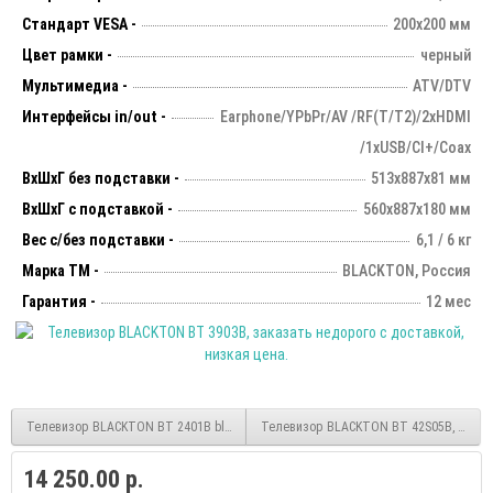
Стандарт VESA -
200х200 мм
Цвет рамки -
черный
Мультимедиа -
ATV/DTV
Интерфейсы in/out -
Earphone/YPbPr/AV /RF(T/T2)/2xHDMI
/1xUSB/CI+/Coax
ВхШхГ без подставки -
513х887х81 мм
ВхШхГ с подставкой -
560x887x180 мм
Вес с/без подставки -
6,1 / 6 кг
Марка ТМ -
BLACKTON, Россия
Гарантия -
12 мес
Телевизор BLACKTON BT 2401B black HD
Телевизор BLACKTON BT 42S05B, smart, 
14 250.00 р.