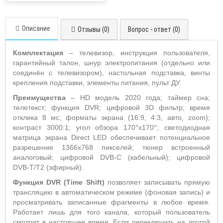
Описание
Отзывы (0)
Вопрос - ответ (0)
Комплектация
– телевизор, инструкция пользователя,
гарантийный талон, шнур электропитания (отдельно или
соединён с телевизором), настольная подставка, винты
крепления подставки, элементы питания, пульт ДУ.
Преимущества
– HD модель 2020 года; таймер сна;
телетекст; функция DVR; цифровой 3D фильтр; время
отклика 8 мс; форматы экрана (16:9, 4:3, авто, zoom);
контраст 3000:1; угол обзора 170°х170°; светодиодная
матрица экрана Direct LED обеспечивает потенциальное
разрешение 1366x768 пикселей; тюнер встроенный
аналоговый; цифровой DVB-C (кабельный); цифровой
DVB-T/T2 (эфирный).
Функция DVR (Time
Shift)
позволяет записывать прямую
трансляцию в автоматическом режиме (фоновая запись) и
просматривать записанные фрагменты в любое время.
Работает лишь для того канала, который пользователь
смотрит в настоящее время. Если переключить на другой