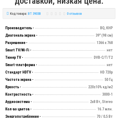
доставкой, низкая цена.
Код товара:
BT 3903B
0 отзывов
Производитель -
BQ, КНР
Диагональ экрана -
39" (98 см)
Разрешение -
1366 х 768
Smart TV/Wi-Fi -
нет
Тюнер TV -
DVB-C/T/T2
Smart-платформа -
нет
Стандарт HDTV -
HD 720p
Частота экрана -
50 Гц
Яркость -
220±10% кд/м2
Контрастность -
3000-1
Аудиосистема -
2х8 Вт, Stereo
Кол-во цветов -
16.7 млн.
Энергопотребление -
70 / 0,5 Вт