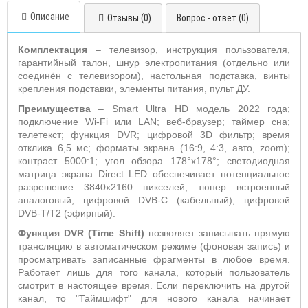
Описание
Отзывы (0)
Вопрос - ответ (0)
Комплектация
– телевизор, инструкция пользователя,
гарантийный талон, шнур электропитания (отдельно или
соединён с телевизором), настольная подставка, винты
крепления подставки, элементы питания, пульт ДУ.
Преимущества
–
Smart Ultra HD модель 2022 года;
подключение Wi-Fi или LAN; веб-браузер; таймер сна;
телетекст; функция DVR; цифровой 3D фильтр; время
отклика 6,5 мс; форматы экрана (16:9, 4:3, авто, zoom);
контраст 5000:1; угол обзора 178°х178°; светодиодная
матрица экрана Direct LED обеспечивает потенциальное
разрешение 3840x2160 пикселей; тюнер встроенный
аналоговый; цифровой DVB-C (кабельный); цифровой
DVB-T/T2 (эфирный).
Функция DVR (
Time
Shift
)
позволяет записывать прямую
трансляцию в автоматическом режиме (фоновая запись) и
просматривать записанные фрагменты в любое время.
Работает лишь для того канала, который пользователь
смотрит в настоящее время. Если переключить на другой
канал, то "Таймшифт" для нового канала начинает