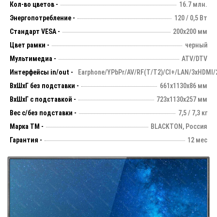
Кол-во цветов -
16.7 млн.
Энергопотребление -
120 / 0,5 Вт
Стандарт VESA -
200х200 мм
Цвет рамки -
черный
Мультимедиа -
ATV/DTV
Интерфейсы in/out -
Earphone/YPbPr/AV/RF(T/T2)/CI+/LAN/3xHDMI/
ВхШхГ без подставки -
661х1130х86 мм
ВхШхГ с подставкой -
723x1130x257 мм
Вес с/без подставки -
7,5 / 7,3 кг
Марка ТМ -
BLACKTON, Россия
Гарантия -
12 мес