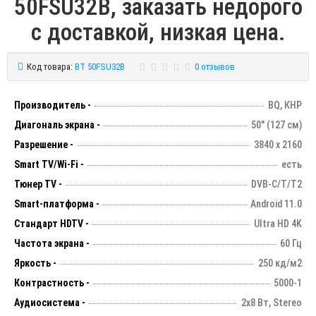
50FSU32B, заказать недорого
с доставкой, низкая цена.
Код товара:
BT 50FSU32B
0 отзывов
Производитель -
BQ, КНР
Диагональ экрана -
50" (127 см)
Разрешение -
3840 х 2160
Smart TV/Wi-Fi -
есть
Тюнер TV -
DVB-C/T/T2
Smart-платформа -
Android 11.0
Стандарт HDTV -
Ultra HD 4K
Частота экрана -
60 Гц
Яркость -
250 кд/м2
Контрастность -
5000-1
Аудиосистема -
2х8 Вт, Stereo