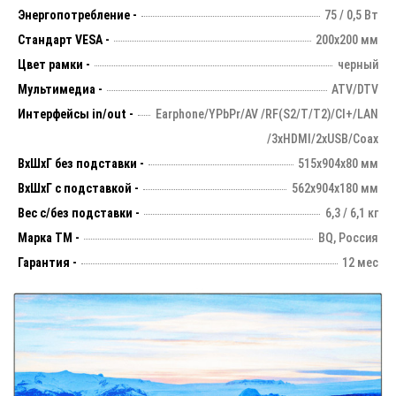
Энергопотребление -
75 / 0,5 Вт
Стандарт VESA -
200х200 мм
Цвет рамки -
черный
Мультимедиа -
ATV/DTV
Интерфейсы in/out -
Earphone/YPbPr/AV /RF(S2/T/T2)/CI+/LAN
/3xHDMI/2xUSB/Coax
ВхШхГ без подставки -
515х904х80 мм
ВхШхГ с подставкой -
562x904x180 мм
Вес с/без подставки -
6,3 / 6,1 кг
Марка ТМ -
BQ, Россия
Гарантия -
12 мес