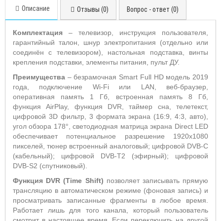
Описание
Отзывы (0)
Вопрос - ответ (0)
Комплектация
– телевизор, инструкция пользователя,
гарантийный талон, шнур электропитания (отдельно или
соединён с телевизором), настольная подставка, винты
крепления подставки, элементы питания, пульт ДУ.
Преимущества
– безрамочная Smart Full HD модель 2019
года, подключение Wi-Fi или LAN, веб-браузер,
оперативная память 1 Гб, встроенная память 8 Гб,
функция AirPlay, функция DVR, таймер сна, телетекст,
цифровой 3D фильтр, 3 формата экрана (16:9, 4:3, авто),
угол обзора 178°, светодиодная матрица экрана Direct LED
обеспечивает потенциальное разрешение 1920x1080
пикселей, тюнер встроенный аналоговый; цифровой DVB-C
(кабельный); цифровой DVB-T2 (эфирный); цифровой
DVB-S2 (спутниковый).
Функция
DVR
(
Time
Shift
)
позволяет записывать прямую
трансляцию в автоматическом режиме (фоновая запись) и
просматривать записанные фрагменты в любое время.
Работает лишь для того канала, который пользователь
смотрит в настоящее время. Если переключить на другой