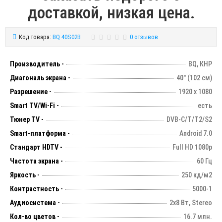
доставкой, низкая цена.
Код товара:
BQ 40S02B
0 отзывов
Производитель -
BQ, КНР
Диагональ экрана -
40" (102 см)
Разрешение -
1920 х 1080
Smart TV/Wi-Fi -
есть
Тюнер TV -
DVB-C/T/T2/S2
Smart-платформа -
Android 7.0
Стандарт HDTV -
Full HD 1080p
Частота экрана -
60 Гц
Яркость -
250 кд/м2
Контрастность -
5000-1
Аудиосистема -
2х8 Вт, Stereo
Кол-во цветов -
16.7 млн.