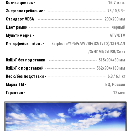
Кол-во цветов -
16.7 млн.
Энергопотребление -
75 / 0,5 Вт
Стандарт VESA -
200х200 мм
Цвет рамки -
черный
Мультимедиа -
ATV/DTV
Интерфейсы in/out -
Earphone/YPbPr/AV /RF(S2/T/T2)/CI+/LAN
/3xHDMI/2xUSB/Coax
ВхШхГ без подставки -
515х904х80 мм
ВхШхГ с подставкой -
562x904x180 мм
Вес с/без подставки -
6,3 / 6,1 кг
Марка ТМ -
BQ, Россия
Гарантия -
12 мес