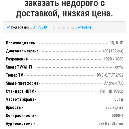
заказать недорого с
доставкой, низкая цена.
Код товара:
BQ 40S04B
0 отзывов
Производитель -
BQ, КНР
Диагональ экрана -
40" (102 см)
Разрешение -
1920 х 1080
Smart TV/Wi-Fi -
есть
Тюнер TV -
DVB-C/T/T2/S2
Smart-платформа -
Android 7.0
Стандарт HDTV -
Full HD 1080p
Частота экрана -
60 Гц
Яркость -
250 кд/м2
Контрастность -
5000-1
Аудиосистема -
2х8 Вт, Stereo