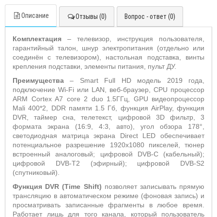
Описание
Отзывы (0)
Вопрос - ответ (0)
Комплектация
– телевизор, инструкция пользователя,
гарантийный талон, шнур электропитания (отдельно или
соединён с телевизором), настольная подставка, винты
крепления подставки, элементы питания, пульт ДУ.
Преимущества
– Smart Full HD модель 2019 года,
подключение Wi-Fi или LAN, веб-браузер, CPU процессор
ARM Cortex A7 core 2 duo 1.5ГГц, GPU видеопроцессор
Mali 400*2, DDR памяти 1.5 Гб, функция AirPlay, функция
DVR, таймер сна, телетекст, цифровой 3D фильтр, 3
формата экрана (16:9, 4:3, авто), угол обзора 178°,
светодиодная матрица экрана Direct LED обеспечивает
потенциальное разрешение 1920x1080 пикселей, тюнер
встроенный аналоговый; цифровой DVB-C (кабельный);
цифровой DVB-T2 (эфирный); цифровой DVB-S2
(спутниковый).
Функция
DVR
(
Time
Shift
)
позволяет записывать прямую
трансляцию в автоматическом режиме (фоновая запись) и
просматривать записанные фрагменты в любое время.
Работает лишь для того канала, который пользователь