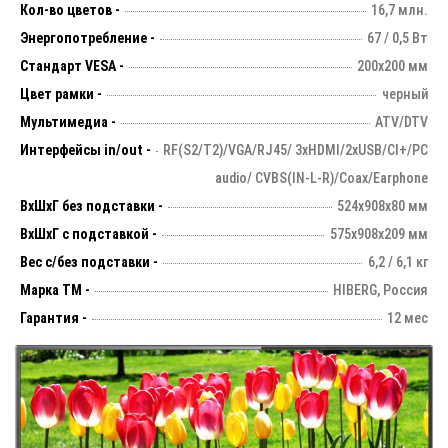
Кол-во цветов -
16,7 млн.
Энергопотребление -
67 / 0,5 Вт
Стандарт VESA -
200х200 мм
Цвет рамки -
черный
Мультимедиа -
ATV/DTV
Интерфейсы in/out -
RF(S2/T2)/VGA/RJ45/ 3xHDMI/2xUSB/CI+/PC
audio/ CVBS(IN-L-R)/Coax/Earphone
ВхШхГ без подставки -
524х908х80 мм
ВхШхГ с подставкой -
575x908x209 мм
Вес с/без подставки -
6,2 / 6,1 кг
Марка ТМ -
HIBERG, Россия
Гарантия -
12 мес