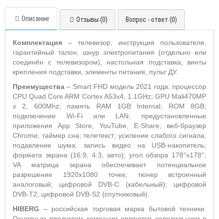
Описание
Отзывы (0)
Вопрос - ответ (0)
Комплектация
– телевизор, инструкция пользователя,
гарантийный талон, шнур электропитания (отдельно или
соединён с телевизором), настольная подставка, винты
крепления подставки, элементы питания, пульт ДУ.
Преимущества
– Smart FHD модель 2021 года; процессор
CPU Quad Core ARM Cortex A53x4, 1.1GHz; GPU Mali470MP
x 2, 600Mhz; память RAM 1GB Internal; ROM 8GB;
подключение Wi-Fi или LAN; предустановленные
приложения App Store, YouTube, E-Share; веб-браузер
Chrome; таймер сна; телетекст; усиление слабого сигнала;
подавление шума; запись видео на USB-накопитель;
формата экрана (16:9, 4:3, авто); угол обзора 178°х178°;
VA матрица экрана обеспечивает потенциальное
разрешение 1920x1080 точек; тюнер встроенный
аналоговый; цифровой DVB-C (кабельный); цифровой
DVB-T2; цифровой DVB-S2 (спутниковый).
HIBERG
– российская торговая марка бытовой техники.
Основным продуктом компании являются холодильники в