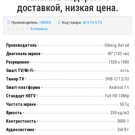
доставкой, низкая цена.
Производитель:
HIBERG
Код товара:
40 STV-QTS
0 отзывов
Производитель -
Hiberg, Китай
Диагональ экрана -
40" (102 см)
Разрешение -
1920 х 1080
Smart TV/Wi-Fi -
есть
Тюнер TV -
DVB-C/T2/S2
Smart-платформа -
Android 7.1
Стандарт HDTV -
Full HD 1080p
Частота экрана -
50 Гц
Яркость -
250 кд/м2
Контрастность -
3000-1
Аудиосистема -
2х8 Вт