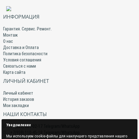
ИНФОРМАЦИЯ
Гарантия. Сервис. Ремонт.
Монтаж
О нас
Доставка и Оплата
Политика безопасности
Условия соглашения
Связаться с нами
Карта сайта
ЛИЧНЫЙ КАБИНЕТ
Личный кабинет
История заказов
Мои закладки
НАШИ КОНТАКТЫ
Уведомление
+7(959) 509-02-17 Telegram/WhatsApp
+7(959) 110-45-18 Telegram/WhatsApp
Мы используем cookie-файлы для наилучшего представления нашего
specclimat.lg@gmail.com