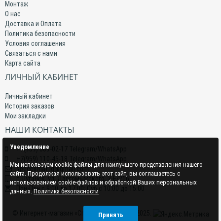
Монтаж
О нас
Доставка и Оплата
Политика безопасности
Условия соглашения
Связаться с нами
Карта сайта
ЛИЧНЫЙ КАБИНЕТ
Личный кабинет
История заказов
Мои закладки
НАШИ КОНТАКТЫ
Уведомление
+7(959) 509-02-17 Telegram/WhatsApp
+7(959) 110-45-18 Telegram/WhatsApp
Мы используем cookie-файлы для наилучшего представления нашего
specclimat.lg@gmail.com
сайта. Продолжая использовать этот сайт, вы соглашаетесь с
г. Луганск, ул. Даргомыжского, 2-Е/216
использованием cookie-файлов и обработкой Ваших персональных
Пон-Птн с 9:00 до 17:00; Суб с 10:00 до 15:00
данных.
Политика безопасности
© Интернет-магазин «СпецКлимат» 2015–2025.
Принять