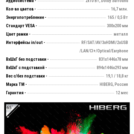
Аудиосистема -
2х10 Вт, Dolby Surround
Кол-во цветов -
16,7 млн.
Энергопотребление -
165 / 0,5 Вт
Стандарт VESA -
300х200 мм
Цвет рамки -
металл
Интерфейсы in/out -
RF/SAT/AV/3xHDMI/2xUSB
/LAN/CI+/Optical/Earphone
ВхШхГ без подставки -
831х1446х78 мм
ВхШхГ с подставкой -
894x1446x293 мм
Вес с/без подставки -
19,1 / 18,8 кг
Марка ТМ -
HIBERG, Россия
Гарантия -
12 мес