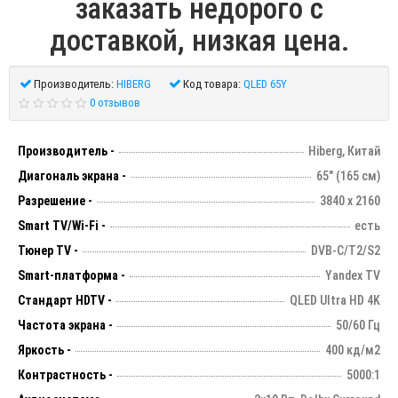
заказать недорого с
доставкой, низкая цена.
Производитель:
HIBERG
Код товара:
QLED 65Y
0 отзывов
Производитель -
Hiberg, Китай
Диагональ экрана -
65" (165 см)
Разрешение -
3840 х 2160
Smart TV/Wi-Fi -
есть
Тюнер TV -
DVB-C/T2/S2
Smart-платформа -
Yandex TV
Стандарт HDTV -
QLED Ultra HD 4K
Частота экрана -
50/60 Гц
Яркость -
400 кд/м2
Контрастность -
5000:1