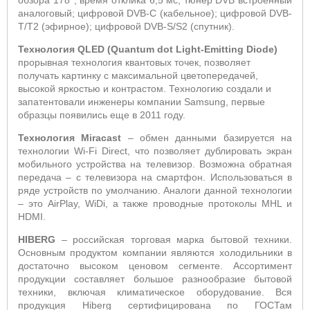
обзора 178°; время отклика 6,5 мс; тюнер
DVB
встроенный
аналоговый;
цифровой
DVB
-
C
(кабельное); цифровой
DVB
-
T
/
T
2 (эфирное); цифровой
DVB
-
S
/
S
2 (спутник).
Технология
QLED
(
Quantum
dot
Light
-
Emitting
Diode
)
прорывная технология квантовых точек, позволяет
получать картинку с максимальной цветопередачей,
высокой яркостью и контрастом.
Технологию создали и
запатентовали инженеры компании Samsung, первые
образцы появились еще в 2011 году.
Технология
Miracast
–
обмен данными базируется на
технологии Wi-Fi Direct, что позволяет дублировать экран
мобильного устройства на телевизор. Возможна обратная
передача – с телевизора на смартфон. Использоваться в
ряде устройств по умолчанию. Аналоги данной технологии
– это AirPlay, WiDi, а также проводные протоколы MHL и
HDMI.
HIBERG
– российская торговая марка бытовой техники.
Основным продуктом компании являются холодильники в
достаточно высоком ценовом сегменте. Ассортимент
продукции составляет большое разнообразие бытовой
техники, включая климатическое оборудование. Вся
продукция Hiberg сертифицирована по ГОСТам