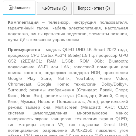
Описание
Отзывы (0)
Вопрос - ответ (0)
Комплектация
– телевизор, инструкция пользователя,
гарантийный талон, кабель электропитания,
настольная
подставка, винты крепления подставки, элементы питания,
пульт ДУ с голосовым управлением.
Преимущества
– модель
QLED
UHD
4
K
Smart
2022 года;
процессор
CPU
Cortex
A
53*4 65
bit
@1.5гГц; процессор
GPU
G
52 (2
EE
)
MC
1;
RAM
1,5
Gb
;
ROM
8
Gb
;
Bluetooth
;
подключение
Wi
-
Fi
или
LAN
; голосовой помощник для
поиска контента; поддержка стандарта
HDR
; приложения
Google
Play
Store
,
Netflix
,
YouTube
,
Prime
Video
,
Chromecast
,
Google
Home
; технологии
Dolby
/
Dolby
+,
Surround
; режимы изображения (Стандарт, Яркий, Спорт,
Кино, Игра, Эко); режимы звука (Стандарт, Живой, Спорт,
Кино, Музыка, Новости, Пользователь, Авто); родительский
режим; таймер сна;
Multiscreen
(
Miracast
);
ARC
;
CEC
;
система шумоподавления; многоязыковое меню;
поверхность экрана глянцевая; технология экрана
QLED
;
тип
матрицы экрана
VA
; тип подсветки
Direct
LED
;
потенциальное разрешение 3840х2160 пикселей; угол