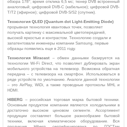
обзора 178°; время отклика 6,5 мс; тюнер
DVB
встроенный
аналоговый;
цифровой
DVB
-
C
(кабельное); цифровой
DVB
-
T
/
T
2 (эфирное); цифровой
DVB
-
S
/
S
2 (спутник).
Технология
QLED
(
Quantum
dot
Light
-
Emitting
Diode
)
прорывная технология квантовых точек, позволяет
получать картинку с максимальной цветопередачей,
высокой яркостью и контрастом.
Технологию создали и
запатентовали инженеры компании Samsung, первые
образцы появились еще в 2011 году.
Технология
Miracast
–
обмен данными базируется на
технологии Wi-Fi Direct, что позволяет дублировать экран
мобильного устройства на телевизор. Возможна обратная
передача – с телевизора на смартфон. Использоваться в
ряде устройств по умолчанию. Аналоги данной технологии
– это AirPlay, WiDi, а также проводные протоколы MHL и
HDMI.
HIBERG
– российская торговая марка бытовой техники.
Основным продуктом компании являются холодильники в
достаточно высоком ценовом сегменте. Ассортимент
продукции составляет большое разнообразие бытовой
техники, включая климатическое оборудование. Вся
продукция Hiberg сертифицирована по ГОСТам