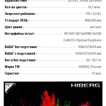
Аудиосистема -
2х10 Вт, Dolby Surround
Кол-во цветов -
16,7 млн.
Энергопотребление -
190 / 0,5 Вт
Стандарт VESA -
400х200 мм
Цвет рамки -
металл
Интерфейсы in/out -
RF/SAT/AV/3xHDMI/2xUSB
/LAN/CI+/Optical/Earphone
ВхШхГ без подставки -
958х1673х94 мм
ВхШхГ с подставкой -
1035x1673x354 мм
Вес с/без подставки -
26 / 25,7 кг
Марка ТМ -
HIBERG, Россия
Гарантия -
12 мес