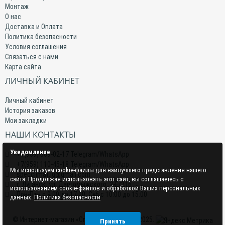
Монтаж
О нас
Доставка и Оплата
Политика безопасности
Условия соглашения
Связаться с нами
Карта сайта
ЛИЧНЫЙ КАБИНЕТ
Личный кабинет
История заказов
Мои закладки
НАШИ КОНТАКТЫ
Уведомление
+7(959) 509-02-17 Telegram/WhatsApp
+7(959) 110-45-18 Telegram/WhatsApp
Мы используем cookie-файлы для наилучшего представления нашего
specclimat.lg@gmail.com
сайта. Продолжая использовать этот сайт, вы соглашаетесь с
г. Луганск, ул. Даргомыжского, 2-Е/216
использованием cookie-файлов и обработкой Ваших персональных
Пон-Птн с 9:00 до 17:00; Суб с 10:00 до 15:00
данных.
Политика безопасности
© Интернет-магазин «СпецКлимат» 2015–2025.
Принять