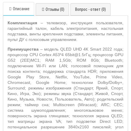
Описание
Отзывы (0)
Вопрос - ответ (0)
Комплектация
– телевизор, инструкция пользователя,
гарантийный талон, кабель электропитания,
настольная
подставка, винты крепления подставки, элементы питания,
пульт ДУ с голосовым управлением.
Преимущества
– модель
QLED
UHD
4
K
Smart
2022 года;
процессор
CPU
Cortex
A
53*4 65
bit
@1.5гГц; процессор
GPU
G
52 (2
EE
)
MC
1;
RAM
1,5
Gb
;
ROM
8
Gb
;
Bluetooth
;
подключение
Wi
-
Fi
или
LAN
; голосовой помощник для
поиска контента; поддержка стандарта
HDR
; приложения
Google
Play
Store
,
Netflix
,
YouTube
,
Prime
Video
,
Chromecast
,
Google
Home
; технологии
Dolby
/
Dolby
+,
Surround
; режимы изображения (Стандарт, Яркий, Спорт,
Кино, Игра, Эко); режимы звука (Стандарт, Живой, Спорт,
Кино, Музыка, Новости, Пользователь, Авто); родительский
режим; таймер сна;
Multiscreen
(
Miracast
);
ARC
;
CEC
;
система шумоподавления; многоязыковое меню;
поверхность экрана глянцевая; технология экрана
QLED
;
тип
матрицы экрана
VA
; тип подсветки
Direct
LED
;
потенциальное разрешение 3840х2160 пикселей; угол