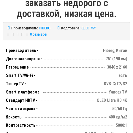
заказать недорого с
доставкой, низкая цена.
Производитель:
HIBERG
Код товара:
QLED 75Y
0 отзывов
Производитель -
Hiberg, Китай
Диагональ экрана -
75" (190 см)
Разрешение -
3840 х 2160
Smart TV/Wi-Fi -
есть
Тюнер TV -
DVB-C/T2/S2
Smart-платформа -
Yandex TV
Стандарт HDTV -
QLED Ultra HD 4K
Частота экрана -
50/60 Гц
Яркость -
400 кд/м2
Контрастность -
5000:1