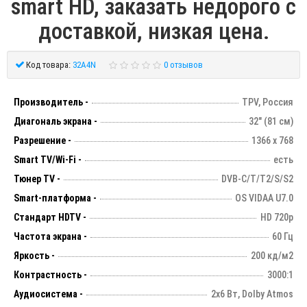
smart HD, заказать недорого с
доставкой, низкая цена.
Код товара:
32A4N
0 отзывов
Производитель -
TPV, Россия
Диагональ экрана -
32" (81 см)
Разрешение -
1366 х 768
Smart TV/Wi-Fi -
есть
Тюнер TV -
DVB-C/T/T2/S/S2
Smart-платформа -
OS VIDAA U7.0
Стандарт HDTV -
HD 720p
Частота экрана -
60 Гц
Яркость -
200 кд/м2
Контрастность -
3000:1
Аудиосистема -
2х6 Вт, Dolby Atmos