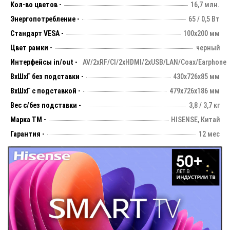
Кол-во цветов -
16,7 млн.
Энергопотребление -
65 / 0,5 Вт
Стандарт VESA -
100х200 мм
Цвет рамки -
черный
Интерфейсы in/out -
AV/2хRF/CI/2xHDMI/2xUSB/LAN/Coax/Earphone
ВхШхГ без подставки -
430х726х85 мм
ВхШхГ с подставкой -
479x726x186 мм
Вес с/без подставки -
3,8 / 3,7 кг
Марка ТМ -
HISENSE, Китай
Гарантия -
12 мес