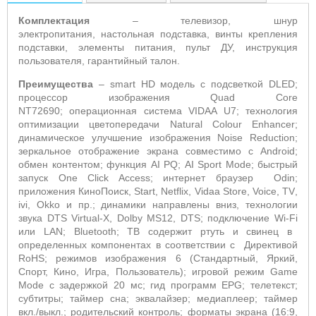
Комплектация
– телевизор, шнур
электропитания, настольная подставка, винты крепления
подставки, элементы питания, пульт ДУ, инструкция
пользователя, гарантийный талон.
Преимущества
–
smart
HD
модель с подсветкой
DLED
;
процессор изображения
Quad
Core
NT
72690; операционная система
VIDAA
U
7; технология
оптимизации цветопередачи
Natural
Colour
Enhancer
;
динамическое улучшение изображения
Noise
Reduction
;
зеркальное отображение экрана совместимо с
Android
;
обмен контентом; функция
AI
PQ
;
AI
Sport
Mode
; быстрый
запуск
One
Click
Access
; интернет браузер
Odin
;
приложения КиноПоиск,
Start
,
Netflix
,
Vidaa
Store
,
Voice
,
TV
,
ivi
,
Okko
и пр.; динамики направлены вниз, технологии
звука
DTS
Virtual
-
X
,
Dolby MS
12,
DTS
; подключение
Wi
-
Fi
или
LAN
;
Bluetooth
; ТВ содержит ртуть и свинец в
определенных компонентах в соответствии с
Директивой
RoHS
; режимов изображения 6 (Стандартный, Яркий,
Спорт, Кино, Игра, Пользователь); игровой режим
Game
Mode
с задержкой 20 мс; гид программ
EPG
; телетекст;
субтитры; таймер сна; эквалайзер; медиаплеер; таймер
вкл./выкл.; родительский контроль; форматы экрана (16:9,