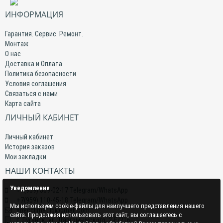
ИНФОРМАЦИЯ
Гарантия. Сервис. Ремонт.
Монтаж
О нас
Доставка и Оплата
Политика безопасности
Условия соглашения
Связаться с нами
Карта сайта
ЛИЧНЫЙ КАБИНЕТ
Личный кабинет
История заказов
Мои закладки
НАШИ КОНТАКТЫ
Уведомление
+7(959) 509-02-17 Telegram/WhatsApp
+7(959) 110-45-18 Telegram/WhatsApp
Мы используем cookie-файлы для наилучшего представления нашего
specclimat.lg@gmail.com
сайта. Продолжая использовать этот сайт, вы соглашаетесь с
г. Луганск, ул. Даргомыжского, 2-Е/216