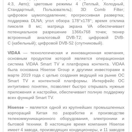
4:3, Авто); цветовые режимы 4 (Теплый, Холодный,
Стандартный, Пользователь); 3
D Comb Filter
;
цифровое шумоподавление;
прогрессивная развертка;
поддержка
DLNA
; угол обзора 178°х178°; время отклика
пикселя 8 мс; матрица
экрана
VA
обеспечивает
потенциальное разрешение 1366x768 точек; тюнер
встроенный аналоговый
DVB
-
T
2; цифровой
DVB
-
C
(кабельный); цифровой
DVB
-
S
2 (спутниковый).
VIDAA
—
технологическая и инновационная компания,
основным продуктом которой является операционная
система VIDAA Smart TV и платформа контента
. VIDAA
была основана Hisense Group и другими инвесторами в
марте 2019 года с целью создания ведущей на рынке ОС
Smart TV и контентной платформы. Интерфейс ОС
интуитивно понятен, позволяет быстро открывать нужные
приложения и настройки, обеспечивает полную поддержку
всех функций Smart
TV
.
Hisense
– является одной из крупнейших промышленных
корпораций Китая по разработке и производстве
телекоммуникационного оборудования, электроники и
бытовой техники. В настоящее время компания Hisense
имеет 4 завода, производящих кондиционеры, и 11 заводов