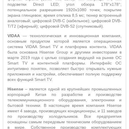
подсветки
Direct
LED
; угол обзора 178°х178°;
потенциальное разрешение 1920х1080 точек;
покрытие
экрана глянцевое; время отклика 8,5 мс;
тюнер встроенный
аналоговый; цифровой
DVB
-
C
(кабельное); цифровой DVB-
T/
T
2 (эфирный); цифровой
DVB
-
S
2 (спутниковый).
VIDAA
—
технологическая и инновационная компания,
основным продуктом которой является операционная
система VIDAA Smart TV и платформа контента
. VIDAA
была основана Hisense Group и другими инвесторами в
марте 2019 года с целью создания ведущей на рынке ОС
Smart TV и контентной платформы. Интерфейс ОС
интуитивно понятен, позволяет быстро открывать нужные
приложения и настройки, обеспечивает полную поддержку
всех функций Smart
TV
.
Hisense
– является одной из крупнейших промышленных
корпораций Китая по разработке и производстве
телекоммуникационного оборудования, электроники и
бытовой техники. В настоящее время компания Hisense
имеет 4 завода, производящих кондиционеры, и 11 заводов
по производству холодильников. Все предприятия
оснащены самым передовым техническим оборудованием
в мире. Собственное производство комплектующих