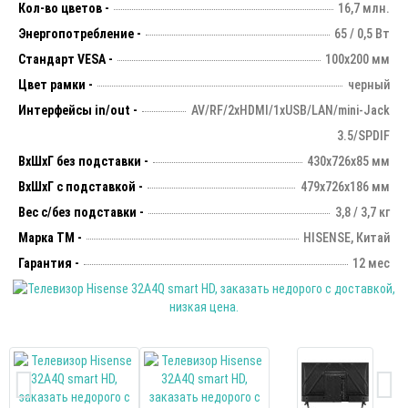
Кол-во цветов -
16,7 млн.
Энергопотребление -
65 / 0,5 Вт
Стандарт VESA -
100х200 мм
Цвет рамки -
черный
Интерфейсы in/out -
AV/RF/2xHDMI/1xUSB/LAN/mini-Jack
3.5/SPDIF
ВхШхГ без подставки -
430х726х85 мм
ВхШхГ с подставкой -
479x726x186 мм
Вес с/без подставки -
3,8 / 3,7 кг
Марка ТМ -
HISENSE, Китай
Гарантия -
12 мес