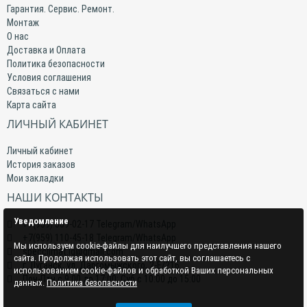
Гарантия. Сервис. Ремонт.
Монтаж
О нас
Доставка и Оплата
Политика безопасности
Условия соглашения
Связаться с нами
Карта сайта
ЛИЧНЫЙ КАБИНЕТ
Личный кабинет
История заказов
Мои закладки
НАШИ КОНТАКТЫ
Уведомление
+7(959) 509-02-17 Telegram/WhatsApp
+7(959) 110-45-18 Telegram/WhatsApp
Мы используем cookie-файлы для наилучшего представления нашего
specclimat.lg@gmail.com
сайта. Продолжая использовать этот сайт, вы соглашаетесь с
г. Луганск, ул. Даргомыжского, 2-Е/216
использованием cookie-файлов и обработкой Ваших персональных
Пон-Птн с 9:00 до 17:00; Суб с 10:00 до 15:00
данных.
Политика безопасности