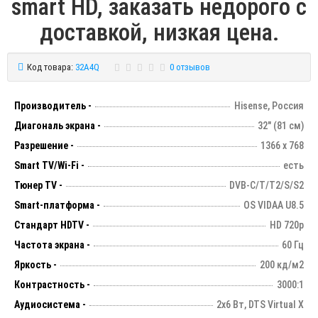
smart HD, заказать недорого с
доставкой, низкая цена.
Код товара:
32A4Q
0 отзывов
Производитель -
Hisense, Россия
Диагональ экрана -
32" (81 см)
Разрешение -
1366 х 768
Smart TV/Wi-Fi -
есть
Тюнер TV -
DVB-C/T/T2/S/S2
Smart-платформа -
OS VIDAA U8.5
Стандарт HDTV -
HD 720p
Частота экрана -
60 Гц
Яркость -
200 кд/м2
Контрастность -
3000:1
Аудиосистема -
2х6 Вт, DTS Virtual X