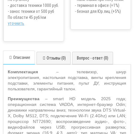
- доставка техники 1000 руб.
- терминал в офисе (+1%)
- занос техники от 500 руб
- безнал для Юр.лиц (+5%)
По области 45 руб/км
уточнить
Описание
Отзывы (0)
Вопрос - ответ (0)
Комплектация
– телевизор, шнур
электропитания, настольная подставка, винты крепления
подставки, элементы питания, пульт ДУ, инструкция
пользователя, гарантийный талон.
Преимущества
– s
mart
HD
модель 2025 года;
операционная система
VADDA
, интернет-браузер
Odin
;
динамики направленны вниз; технологии звука
DTS
Virtual
-
X
,
Dolby
MS
12,
DTS
; подключение
Wi
-
Fi
(2.4
Ghz
) или
LAN
;
процессор NT72690; воспроизведение аудио-, фото-,
видеофайлов через
USB
; прогрессивная развертка;
формат экрана (16:9, 4:3, авто); тип матрицы
VA
; тип