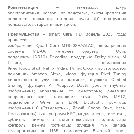
Комплектация
– телевизор, шнур
электропитания, настольная подставка, винты крепления
подставки, элементы питания, пульт ДУ, инструкция
пользователя, гарантийный талон.
Преимущества
–
smart
Ultra
HD
модель 2023 года;
процессор
изображения
Quad
Core
MT
9602
RAATAC
; операционная
система
VIDAA
; интернет браузер
Odin
;
поддержка
HDR
10+
Decoding
; поддержка
Dolby
Vision, AI
Picture
; приложения
КиноПоиск,
Start
,
Netflix
,
Vidaa
TV
,
ivi
,
Okko
и пр.; голосовой
помощник
Amazon
Alexa
,
Vidaa
; функция Pixel Tuning
динамического улучшения картинки; функция Content
Sharing; функция AI Adaptive Depth уровня глубины
изображения; управление со смартфона; динамики
направлены вниз, технологии звука
Dolby MS
12;
подключение
Wi
-
Fi
или
LAN
;
Bluetooth
; режимов
изображения 6 (Стандартный, Яркий, Спорт, Кино, Игра,
Пользователь); гид программ
EPG
; медиа плеер; телетекст;
субтитры; таймер сна; таймер вкл./выкл.; родительский
контроль; режим гостиница; функция
PVR
запись
телепрограмм на
USB
; приложение Быстрый старт;