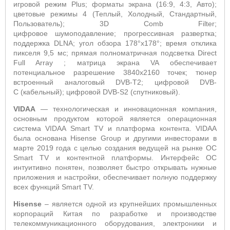
игровой режим
Plus
; форматы экрана (16:9, 4:3, Авто);
цветовые режимы 4 (Теплый, Холодный, Стандартный,
Пользователь); 3
D Comb Filter
;
цифровое шумоподавление; прогрессивная развертка;
поддержка
DLNA
; угол обзора 178°х178°; время отклика
пикселя 9,5 мс; прямая полноматричная подсветка Direct
Full Array ; матрица
экрана
VA
обеспечивает
потенциальное разрешение 3840x2160 точек; тюнер
встроенный аналоговый
DVB
-
T
2; цифровой
DVB
-
C
(кабельный); цифровой
DVB
-
S
2 (спутниковый).
VIDAA
—
технологическая и инновационная компания,
основным продуктом которой является операционная
система VIDAA Smart TV и платформа контента
. VIDAA
была основана Hisense Group и другими инвесторами в
марте 2019 года с целью создания ведущей на рынке ОС
Smart TV и контентной платформы. Интерфейс ОС
интуитивно понятен, позволяет быстро открывать нужные
приложения и настройки, обеспечивает полную поддержку
всех функций Smart
TV
.
Hisense
– является одной из крупнейших промышленных
корпораций Китая по разработке и производстве
телекоммуникационного оборудования, электроники и