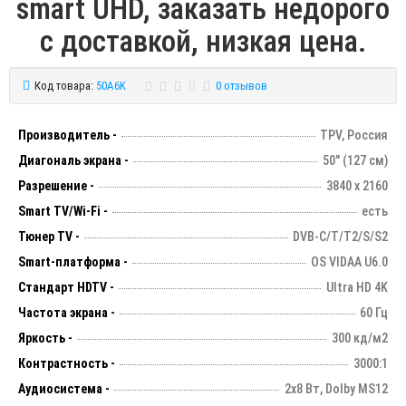
smart UHD, заказать недорого
с доставкой, низкая цена.
Код товара:
50A6K
0 отзывов
Производитель -
TPV, Россия
Диагональ экрана -
50" (127 см)
Разрешение -
3840 х 2160
Smart TV/Wi-Fi -
есть
Тюнер TV -
DVB-C/T/T2/S/S2
Smart-платформа -
OS VIDAA U6.0
Стандарт HDTV -
Ultra HD 4K
Частота экрана -
60 Гц
Яркость -
300 кд/м2
Контрастность -
3000:1
Аудиосистема -
2х8 Вт, Dolby MS12