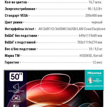
Кол-во цветов -
16,7 млн.
Энергопотребление -
90 / 0,5 Вт
Стандарт VESA -
200х400 мм
Цвет рамки -
черный
Интерфейсы in/out -
AV/2хRF/CI/3xHDMI/2xUSB/LAN/Coax/Earphone
ВхШхГ без подставки -
649х1119х80 мм
ВхШхГ с подставкой -
702x1119x274 мм
Вес с/без подставки -
10 / 9,5 кг
Марка ТМ -
HISENSE, Китай
Гарантия -
12 мес