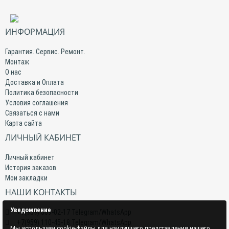
ИНФОРМАЦИЯ
Гарантия. Сервис. Ремонт.
Монтаж
О нас
Доставка и Оплата
Политика безопасности
Условия соглашения
Связаться с нами
Карта сайта
ЛИЧНЫЙ КАБИНЕТ
Личный кабинет
История заказов
Мои закладки
НАШИ КОНТАКТЫ
Уведомление
+7(959) 509-02-17 Telegram/WhatsApp
+7(959) 110-45-18 Telegram/WhatsApp
Мы используем cookie-файлы для наилучшего представления нашего