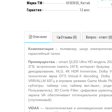
Марка ТМ -
HISENSE, Китай
Гарантия -
12 мес
Описание
Отзывы (0)
Вопрос - ответ (0
Комплектация
– телевизор, шнур электропитан
гарантийный талон.
Преимущества
–
smart
QLED
Ultra
HD
модель 20
2ГБ; встроенная память 16ГБ; интернет браузер
декодирование,
HLG
, 4
K
HDR
Immersive
,
Dolby
V
технологии звука
DTS
Virtual
-
X
decoding
,
Dolby
VRR
/
ALLM
60Гц в игровом режиме
Game
Mode
Pl
субтитры; таймер сна; таймер вкл./выкл.; род
Пользователь);
3
D Comb Filter
; цифровое
шумопод
экрана
VA
обеспечивает потенциальное разреш
(спутниковый).
VIDAA
—
технологическая и инновационная ком