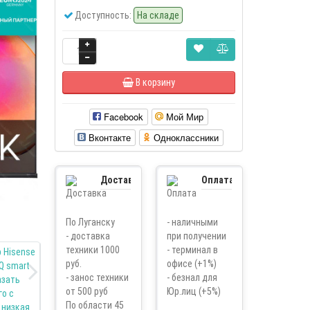
Доступность:
На складе
В корзину
Facebook
Мой Мир
Вконтакте
Одноклассники
Доставка
Оплата
По Луганску
- наличными
- доставка
при получении
техники 1000
- терминал в
руб.
офисе (+1%)
- занос техники
- безнал для
от 500 руб
Юр.лиц (+5%)
По области 45