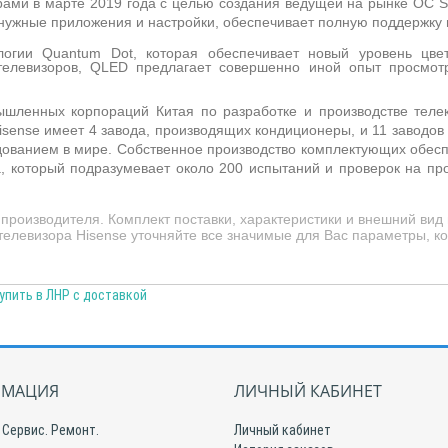
орами в марте 2019 года с целью создания ведущей на рынке ОС 
 нужные приложения и настройки, обеспечивает полную поддержку
ологии
Quantum Dot
, которая обеспечивает новый уровень цве
телевизоров,
QLED
предлагает совершенно иной опыт просмот
шленных корпораций Китая по разработке и производстве телек
sense имеет 4 завода, производящих кондиционеры, и 11 заводов
ванием в мире. Собственное производство комплектующих обеспеч
а, который подразумевает около 200 испытаний и проверок на про
производителя. Комплект поставки, характеристики и внешний ви
телевизора Hisense уточняйте все значимые для Вас параметры, ко
упить в ЛНР с доставкой
МАЦИЯ
ЛИЧНЫЙ КАБИНЕТ
 Сервис. Ремонт.
Личный кабинет