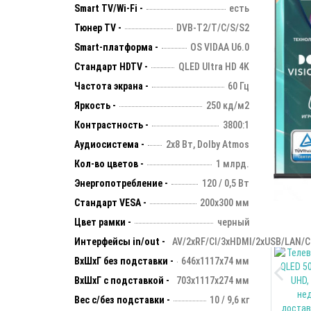
Smart TV/Wi-Fi -
есть
Тюнер TV -
DVB-T2/T/C/S/S2
Smart-платформа -
OS VIDAA U6.0
Стандарт HDTV -
QLED Ultra HD 4K
Частота экрана -
60 Гц
Яркость -
250 кд/м2
Контрастность -
3800:1
Аудиосистема -
2х8 Вт, Dolby Atmos
Кол-во цветов -
1 млрд.
Энергопотребление -
120 / 0,5 Вт
Стандарт VESA -
200х300 мм
Цвет рамки -
черный
Интерфейсы in/out -
AV/2хRF/CI/3xHDMI/2xUSB/LAN/C
ВхШхГ без подставки -
646х1117х74 мм
ВхШхГ с подставкой -
703x1117x274 мм
Вес с/без подставки -
10 / 9,6 кг