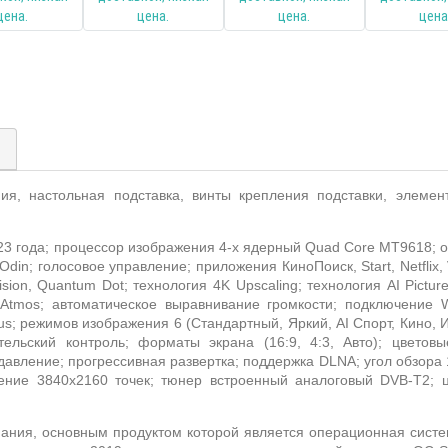
)
ия, настольная подставка, винты крепления подставки, элемент
23 года; процессор изображения 4-х ядерный
Quad
Core
MT
9618;
о
Odin
; голосовое управление; приложения КиноПоиск,
Start
,
Netflix
,
ision
,
Quantum
Dot
; технология 4
K
Upscaling
; технология
AI
Pictur
 Atmos
; автоматическое выравнивание громкости; подключение
W
us
; режимов изображения 6 (Стандартный, Яркий,
AI
Спорт, Кино, 
ительский контроль; форматы экрана (16:9, 4:3, Авто); цвет
авление; прогрессивная развертка; поддержка
DLNA
; угол обзора
ение 3840
x
2160 точек; тюнер встроенный аналоговый
DVB
-
T
2; 
пания, основным продуктом которой является операционная сист