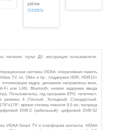
руб/км
уточнить
ы питания, пульт ДУ, инструкция пользователя,
перационная система
VIDAA
; оперативная память
Vidaa
TV
,
ivi
,
Okko
и пр.; поддержка
HDR
,
HDR
10+
e
оптимизации кадра; динамики направлены вниз,
i
-
Fi
или
LAN
;
Bluetooth
; низкая задержка ввода
Игра, Пользователь); гид программ
EPG
; телетекст;
овые режимы 4 (Теплый, Холодный, Стандартный,
 178°х178°; время отклика пикселя 9,5 мс; матрица
цифровой
DVB
-
C
(кабельный); цифровой
DVB
-
S
2
ема VIDAA Smart TV и платформа контента
. VIDAA