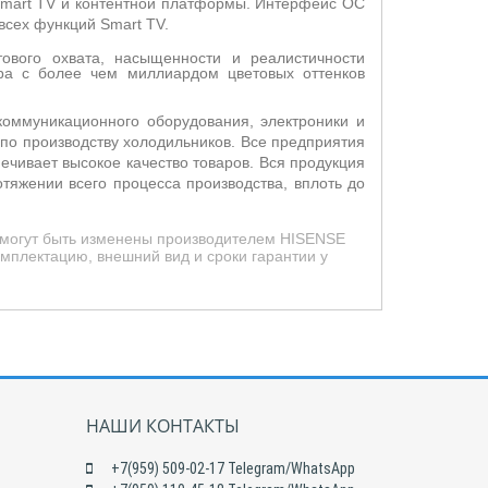
Smart TV и контентной платформы. Интерфейс ОС
 всех функций Smart
TV
.
тового охвата, насыщенности и реалистичности
ра с более чем миллиардом цветовых оттенков
оммуникационного оборудования, электроники и
 по производству холодильников. Все предприятия
ивает высокое качество товаров. Вся продукция
тяжении всего процесса производства, вплоть до
д могут быть изменены производителем HISENSE
мплектацию, внешний вид и сроки гарантии у
НАШИ КОНТАКТЫ
+7(959) 509-02-17 Telegram/WhatsApp