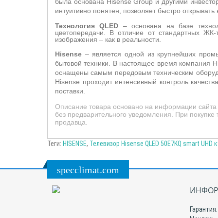
была основана Hisense Group и другими инвест
интуитивно понятен, позволяет быстро открывать
Технология
QLED
– основана на базе техн
цветопередачи. В отличие от стандартных ЖК-
изображения – как в реальности.
Hisense
– является одной из крупнейших промы
бытовой техники. В настоящее время компания Hi
оснащены самым передовым техническим оборудо
Hisense проходит интенсивный контроль качеств
поставки.
Описание товара основано на информации сайта 
без предварительного уведомления. При покупке 
продавца.
Теги:
HISENSE
,
Телевизор Hisense QLED 50E7KQ smart UHD к
specclimat.com
ИНФОР
Гарантия.