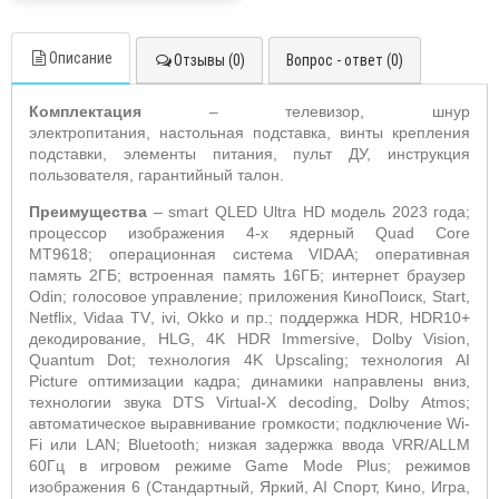
Описание
Отзывы (0)
Вопрос - ответ (0)
Комплектация
– телевизор, шнур
электропитания, настольная подставка, винты крепления
подставки, элементы питания, пульт ДУ, инструкция
пользователя, гарантийный талон.
Преимущества
–
smart
QLED
Ultra
HD
модель 2023 года;
процессор изображения 4-х ядерный
Quad
Core
MT
9618;
операционная система
VIDAA
; оперативная
память 2ГБ; встроенная память 16ГБ; интернет браузер
Odin
; голосовое управление; приложения КиноПоиск,
Start
,
Netflix
,
Vidaa
TV
,
ivi
,
Okko
и пр.; поддержка
HDR
,
HDR
10+
декодирование,
HLG
, 4
K
HDR
Immersive
,
Dolby
Vision
,
Quantum
Dot
; технология 4
K
Upscaling
; технология
AI
Picture
оптимизации кадра; динамики направлены вниз,
технологии звука
DTS
Virtual
-
X
decoding
,
Dolby Atmos
;
автоматическое выравнивание громкости; подключение
Wi
-
Fi
или
LAN
;
Bluetooth
; низкая задержка ввода
VRR
/
ALLM
60Гц в игровом режиме
Game
Mode
Plus
; режимов
изображения 6 (Стандартный, Яркий,
AI
Спорт, Кино, Игра,