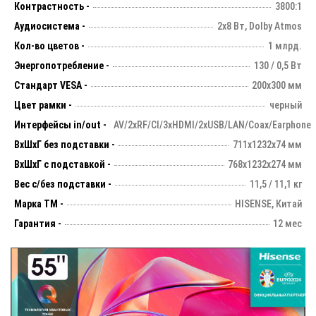
Контрастность -
3800:1
Аудиосистема -
2х8 Вт, Dolby Atmos
Кол-во цветов -
1 млрд.
Энергопотребление -
130 / 0,5 Вт
Стандарт VESA -
200х300 мм
Цвет рамки -
черный
Интерфейсы in/out -
AV/2хRF/CI/3xHDMI/2xUSB/LAN/Coax/Earphone
ВхШхГ без подставки -
711х1232х74 мм
ВхШхГ с подставкой -
768x1232x274 мм
Вес с/без подставки -
11,5 / 11,1 кг
Марка ТМ -
HISENSE, Китай
Гарантия -
12 мес