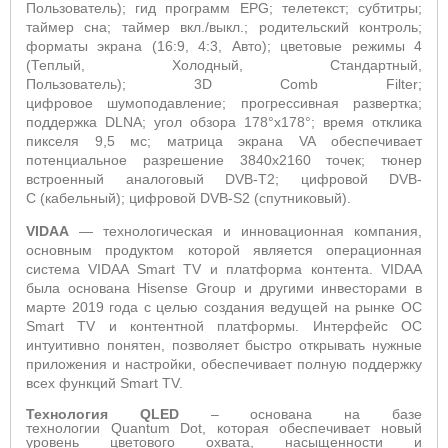
Пользователь); гид программ
EPG
; телетекст; субтитры;
таймер сна; таймер вкл./выкл.; родительский контроль;
форматы экрана (16:9, 4:3, Авто); цветовые режимы 4
(Теплый, Холодный, Стандартный,
Пользователь);
3
D Comb Filter
;
цифровое
шумоподавление; прогрессивная развертка;
поддержка
DLNA
; угол обзора 178°х178°; время отклика
пикселя 9,5 мс; матрица
экрана
VA
обеспечивает
потенциальное разрешение 3840
x
2160 точек; тюнер
встроенный аналоговый
DVB
-
T
2; цифровой
DVB
-
C
(кабельный); цифровой
DVB
-
S
2 (спутниковый).
VIDAA
—
технологическая и инновационная компания,
основным продуктом которой является операционная
система VIDAA Smart TV и платформа контента
. VIDAA
была основана Hisense Group и другими инвесторами в
марте 2019 года с целью создания ведущей на рынке ОС
Smart TV и контентной платформы. Интерфейс ОС
интуитивно понятен, позволяет быстро открывать нужные
приложения и настройки, обеспечивает полную поддержку
всех функций Smart
TV
.
Технология
QLED
– основана на базе
технологии
Quantum Dot
, которая обеспечивает новый
уровень цветового охвата, насыщенности и