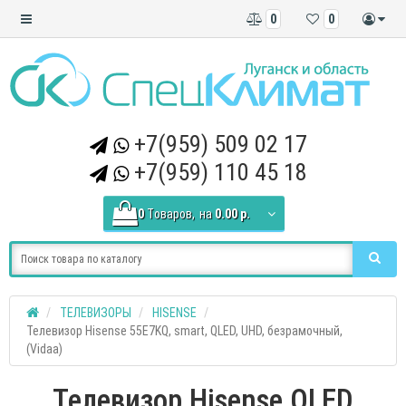
0
0
+7(959) 509 02 17
+7(959) 110 45 18
0
Tоваров,
на
0.00 р.
ТЕЛЕВИЗОРЫ
HISENSE
Телевизор Hisense 55E7KQ, smart, QLED, UHD, безрамочный,
(Vidaa)
Телевизор Hisense QLED