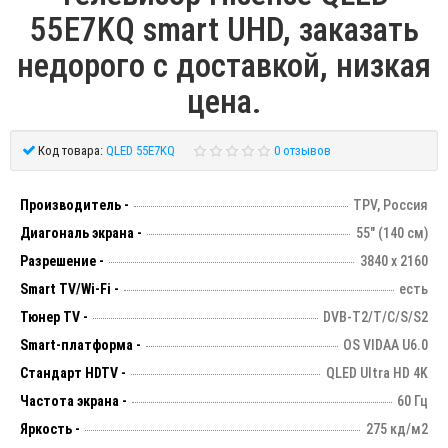
55E7KQ smart UHD, заказать
недорого с доставкой, низкая
цена.
Код товара:
QLED 55E7KQ
0 отзывов
Производитель -
TPV, Россия
Диагональ экрана -
55" (140 см)
Разрешение -
3840 х 2160
Smart TV/Wi-Fi -
есть
Тюнер TV -
DVB-T2/T/C/S/S2
Smart-платформа -
OS VIDAA U6.0
Стандарт HDTV -
QLED Ultra HD 4K
Частота экрана -
60 Гц
Яркость -
275 кд/м2