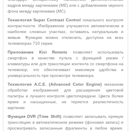
кадров между картинками (МЕ) или с добавлением черного
фона между картинками (МС).
Технология
Super
Contrast
Control
локального контроля
контрастности. Изображение улучшается автоматически в
наиболее сложных участках, оставаясь натуральным и
живым. Функцию можно отключить, доступна на всех
телевизорах 710 серии.
Приложение
Kivi
Remote
позволяет использовать
смартфон в качестве пульта с функцией указки /
клавиатуры или для трансляции контента со смартфона на
телевизор, что обеспечивает максимум удобства и
универсальность при просмотре телевизора.
Технология
A
.
C
.
E
. (
Advanced
Color
Engine
)
механизм
обработки изображения для расширения цветовой
палитры и лучшего контроля цветопередачи. Цвета более
яркие и насыщенные, не теряется реалистичность
картинки.
Функция DVR (Time Shift)
позволяет записывать прямую
трансляцию в автоматическом режиме (фоновая запись) и
просматривать записанные фрагменты в любое время.