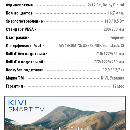
Аудиосистема -
2х12 Вт, Dolby Digital
Кол-во цветов -
16,7 млн.
Энергопотребление -
110 / 0,5 Вт
Стандарт VESA -
200х200 мм
Цвет рамки -
черный
Интерфейсы in/out -
AV/4xHDMI/3xUSB/SPDIF/mini-Jack/CI
ВхШхГ без подставки -
710х1229х64 мм
ВхШхГ с подставкой -
772x1229x260 мм
Вес с/без подставки -
12,9 / 12,7 кг
Марка ТМ -
KIVI, Украина
Гарантия -
12 мес