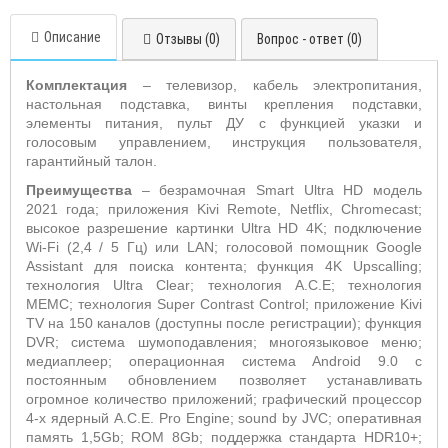
Описание
Отзывы (0)
Вопрос - ответ (0)
Комплектация
– телевизор, кабель электропитания,
настольная подставка, винты крепления подставки,
элементы питания, пульт ДУ с функцией указки и
голосовым управлением, инструкция пользователя,
гарантийный талон.
Преимущества
– безрамочная
Smart
Ultra
HD
модель
2021 года; приложения
Kivi
Remote
,
Netflix
,
Chromecast
;
высокое разрешение картинки
Ultra
HD
4
K
; подключение
Wi
-
Fi
(2,4 / 5 Гц) или
LAN
; голосовой помощник
Google
Assistant
для поиска контента; функция 4
K
Upscalling
;
технология
Ultra
Clear
; технология
A
.
C
.
E
; технология
MEMC
; технология
Super
Contrast
Control
; приложение
Kivi
TV
на 150 каналов (доступны после регистрации); функция
DVR
; система шумоподавления; многоязыковое меню;
медиаплеер; операционная система
Android
9.0 с
постоянным обновлением позволяет устанавливать
огромное количество приложений; графический процессор
4-х ядерный
A
.
C
.
E
.
Pro
Engine
;
sound
by
JVC
; оперативная
память 1,5
Gb
;
ROM
8
Gb
; поддержка стандарта
HDR
10+;