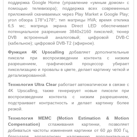
поддержка
Google
Home
(управление «умным домом» с
помощью телевизора); поддержка всех современных
приложений скачиваемых через
Play
Market
и
Google
Play
;
угол обзора 178°х178°;
тип матрицы
HVA
; время отклика
6,5 мс;
матрица экрана
Direct
LED
обеспечивает
потенциальное разрешение 3840х2160 пикселей; тюнер
DVB
встроенный аналоговый;
цифровой
DVB
-
C
(кабельное); цифровой
DVB
-
T
2 (эфирное).
Функция 4K Upscalling
добавляет дополнительные
пиксели при воспроизведении контента с низким
разрешением, графический процессор убирает
пикселизацию и провалы в цвете, делает картинку четкой и
детализированной.
Технология Ultra Clear
работает автоматически в связке с
4K Upscalling, также генерирует новые пиксели при
воспроизведении контента с низким разрешением,
подстраивает контрастность и делает картинку более
резкой.
Технология
MEMC
(
Motion
Estimation
&
Motion
Compensation
)
сглаживания картинки, позволяет
добиваться частоты изменения картинки от 60 до 800 Гц,
благодаря аппаратному наложению дополнительных