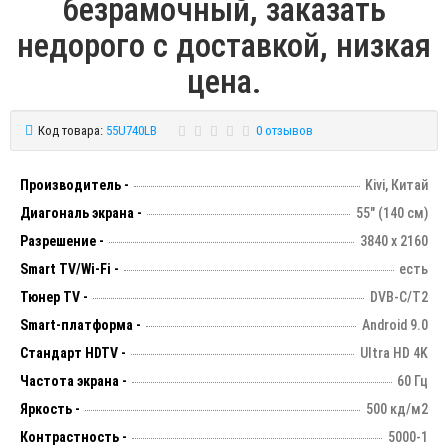
безрамочный, заказать
недорого с доставкой, низкая
цена.
Код товара:
55U740LB
0 отзывов
Производитель -
Kivi, Китай
Диагональ экрана -
55" (140 см)
Разрешение -
3840 х 2160
Smart TV/Wi-Fi -
есть
Тюнер TV -
DVB-C/T2
Smart-платформа -
Android 9.0
Стандарт HDTV -
Ultra HD 4K
Частота экрана -
60 Гц
Яркость -
500 кд/м2
Контрастность -
5000-1