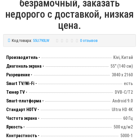
безрамочный, заказать
недорого с доставкой, низкая
цена.
Код товара:
55U790LW
0 отзывов
Производитель -
Kivi, Китай
Диагональ экрана -
55" (140 см)
Разрешение -
3840 х 2160
Smart TV/Wi-Fi -
есть
Тюнер TV -
DVB-C/T2
Smart-платформа -
Android 9.0
Стандарт HDTV -
Ultra HD 4K
Частота экрана -
60 Гц
Яркость -
500 кд/м2
Контрастность -
5000-1