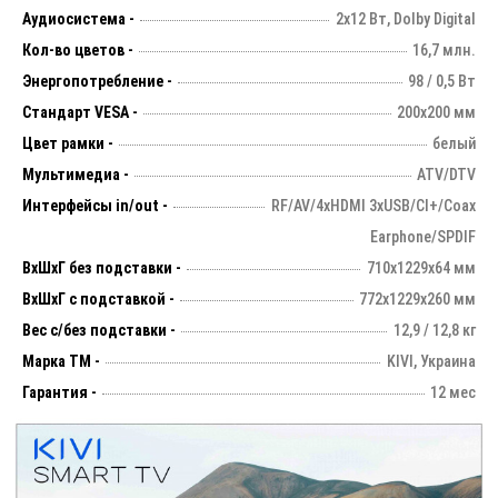
Аудиосистема -
2х12 Вт, Dolby Digital
Кол-во цветов -
16,7 млн.
Энергопотребление -
98 / 0,5 Вт
Стандарт VESA -
200х200 мм
Цвет рамки -
белый
Мультимедиа -
ATV/DTV
Интерфейсы in/out -
RF/AV/4xHDMI 3xUSB/CI+/Coax
Earphone/SPDIF
ВхШхГ без подставки -
710х1229х64 мм
ВхШхГ с подставкой -
772x1229x260 мм
Вес с/без подставки -
12,9 / 12,8 кг
Марка ТМ -
KIVI, Украина
Гарантия -
12 мес