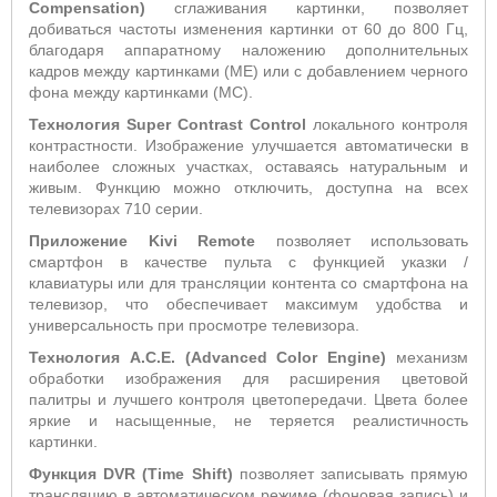
Compensation
)
сглаживания картинки, позволяет
добиваться частоты изменения картинки от 60 до 800 Гц,
благодаря аппаратному наложению дополнительных
кадров между картинками (МЕ) или с добавлением черного
фона между картинками (МС).
Технология
Super
Contrast
Control
локального контроля
контрастности. Изображение улучшается автоматически в
наиболее сложных участках, оставаясь натуральным и
живым. Функцию можно отключить, доступна на всех
телевизорах 710 серии.
Приложение
Kivi
Remote
позволяет использовать
смартфон в качестве пульта с функцией указки /
клавиатуры или для трансляции контента со смартфона на
телевизор, что обеспечивает максимум удобства и
универсальность при просмотре телевизора.
Технология
A
.
C
.
E
. (
Advanced
Color
Engine
)
механизм
обработки изображения для расширения цветовой
палитры и лучшего контроля цветопередачи. Цвета более
яркие и насыщенные, не теряется реалистичность
картинки.
Функция DVR (Time Shift)
позволяет записывать прямую
трансляцию в автоматическом режиме (фоновая запись) и