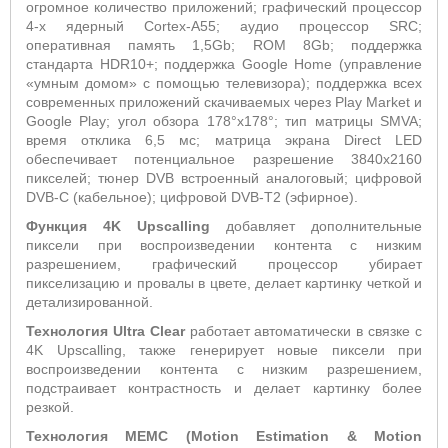
огромное количество приложений; графический процессор
4-х ядерный Cortex-A55; аудио процессор SRC;
оперативная память 1,5Gb; ROM 8Gb; поддержка
стандарта HDR10+; поддержка Google Home (управление
«умным домом» с помощью телевизора); поддержка всех
современных приложений скачиваемых через Play Market и
Google Play; угол обзора 178°х178°; тип матрицы SMVA;
время отклика 6,5 мс; матрица экрана Direct LED
обеспечивает потенциальное разрешение 3840х2160
пикселей; тюнер DVB встроенный аналоговый; цифровой
DVB-C (кабельное); цифровой DVB-T2 (эфирное).
Функция 4K Upscalling
добавляет дополнительные
пиксели при воспроизведении контента с низким
разрешением, графический процессор убирает
пикселизацию и провалы в цвете, делает картинку четкой и
детализированной.
Технология Ultra Clear
работает автоматически в связке с
4K Upscalling, также генерирует новые пиксели при
воспроизведении контента с низким разрешением,
подстраивает контрастность и делает картинку более
резкой.
Технология
MEMC
(
Motion
Estimation
&
Motion