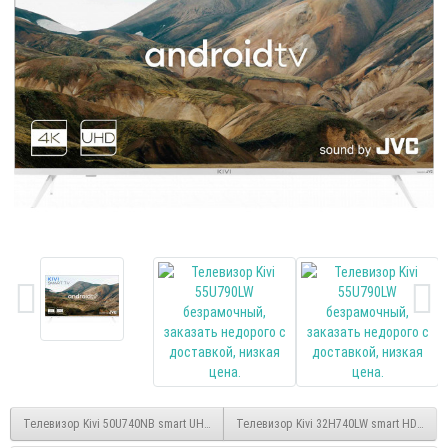
Телевизор Kivi 50U740NB smart UHD 4K безрамочный
Телевизор Kivi 32H740LW smart HD без