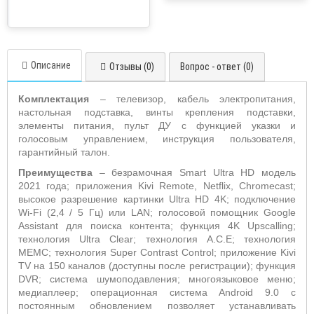
Описание
Отзывы (0)
Вопрос - ответ (0)
Комплектация
– телевизор, кабель электропитания,
настольная подставка, винты крепления подставки,
элементы питания, пульт ДУ с функцией указки и
голосовым управлением, инструкция пользователя,
гарантийный талон.
Преимущества
– безрамочная Smart Ultra HD модель
2021 года; приложения Kivi Remote, Netflix, Chromecast;
высокое разрешение картинки Ultra HD 4K; подключение
Wi-Fi (2,4 / 5 Гц) или LAN; голосовой помощник Google
Assistant для поиска контента; функция 4K Upscalling;
технология Ultra Clear; технология A.C.E; технология
MEMC; технология Super Contrast Control; приложение Kivi
TV на 150 каналов (доступны после регистрации); функция
DVR; система шумоподавления; многоязыковое меню;
медиаплеер; операционная система Android 9.0 с
постоянным обновлением позволяет устанавливать