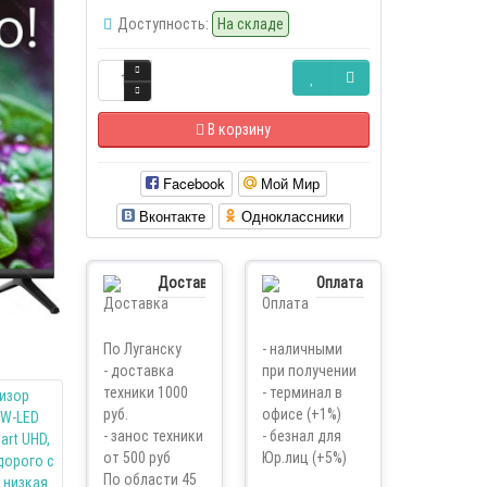
Доступность:
На складе
В корзину
Facebook
Мой Мир
Вконтакте
Одноклассники
Доставка
Оплата
По Луганску
- наличными
- доставка
при получении
техники 1000
- терминал в
руб.
офисе (+1%)
- занос техники
- безнал для
от 500 руб
Юр.лиц (+5%)
По области 45