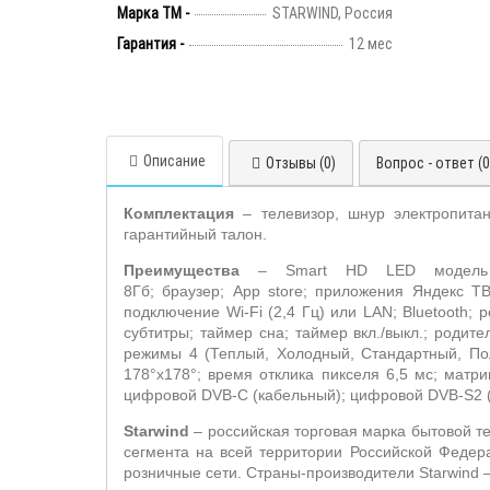
Марка ТМ -
STARWIND, Россия
Гарантия -
12 мес
Описание
Отзывы (0)
Вопрос - ответ (0
Комплектация
– телевизор, шнур электропитан
гарантийный талон.
Преимущества
–
Smart HD LED
модел
8Гб; браузер;
App store
; приложения Яндекс Т
подключение
Wi
-
Fi
(2,4 Гц) или
LAN
;
Bluetooth
; 
субтитры; таймер сна; таймер вкл./выкл.; родит
режимы 4 (Теплый, Холодный, Стандартный, Пол
178°х178°; время отклика пикселя 6,5 мс; матр
цифровой
DVB
-
C
(кабельный); цифровой
DVB
-
S
2 
Starwind
– российская торговая марка бытовой те
сегмента на всей территории Российской Федер
розничные сети. Страны-производители
Starwind