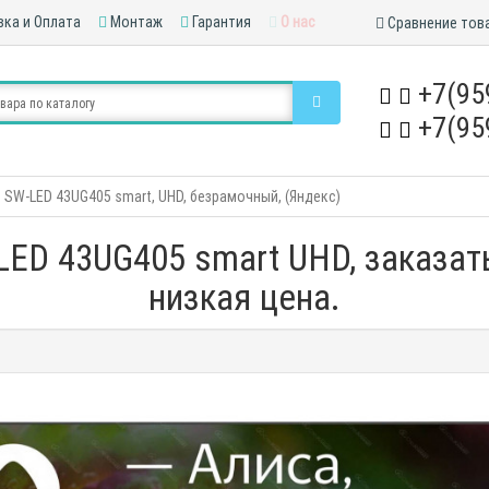
ка и Оплата
Монтаж
Гарантия
О нас
Сравнение тов
+7(95
+7(95
 SW-LED 43UG405 smart, UHD, безрамочный, (Яндекс)
LED 43UG405 smart UHD, заказат
низкая цена.