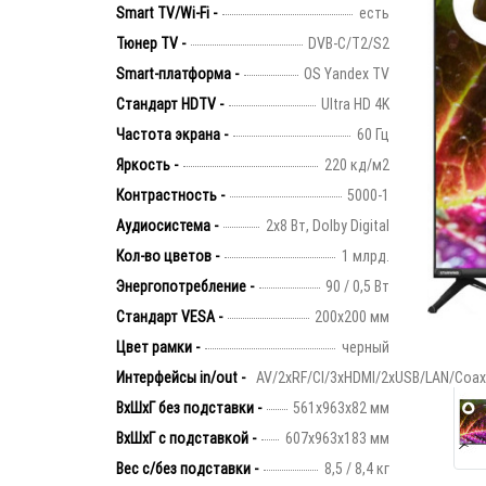
Smart TV/Wi-Fi -
есть
Тюнер TV -
DVB-C/T2/S2
Smart-платформа -
OS Yandex TV
Стандарт HDTV -
Ultra HD 4K
Частота экрана -
60 Гц
Яркость -
220 кд/м2
Контрастность -
5000-1
Аудиосистема -
2х8 Вт, Dolby Digital
Кол-во цветов -
1 млрд.
Энергопотребление -
90 / 0,5 Вт
Стандарт VESA -
200х200 мм
Цвет рамки -
черный
Интерфейсы in/out -
AV/2хRF/CI/3xHDMI/2xUSB/LAN/Coax
ВхШхГ без подставки -
561х963х82 мм
ВхШхГ с подставкой -
607x963x183 мм
Вес с/без подставки -
8,5 / 8,4 кг