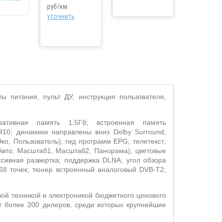
руб/км
уточнить
ы питания, пульт ДУ, инструкция пользователя,
ративная память 1,5Гб; встроенная память
R
10; динамики направлены вниз
Dolby Surround
;
Эко, Пользователь); гид программ
EPG
; телетекст;
 Авто, Масштаб1, Масштаб2, Панорама); цветовые
ссивная развертка; поддержка
DLNA
; угол обзора
68 точек; тюнер встроенный аналоговый
DVB
-
T
2;
ой техникой и электроникой бюджетного ценового
т более 200 дилеров, среди которых крупнейшие