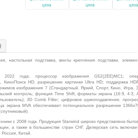
)
ия, настольная подставка, винты крепления подставки, элемент
ь 2022 года; процессор изображения
G
52(2
EE
)
MC
1; опе
В, КиноПоиск
HD
; разрешение картинки
Ultra
HD
; поддержка
HD
режимов изображения 7 (Стандартный, Яркий, Спорт, Кино, Игра, 
ельский контроль; функция
Time Shift
; форматы экрана (16:9, 4:3,
ьзователь); 3
D Comb Filter
; цифровое шумоподавление; прогре
ица экрана
MVA
обеспечивает потенциальное разрешение 1366x7
(спутниковый).
хники с 2008 года. Продукция
Starwind
широко представлена бытов
ации, а также в большинстве стран СНГ. Дилерская сеть включае
– Россия, Китай.