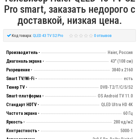
Pro smart, заказать недорого с
доставкой, низкая цена.
Код товара:
QLED 43 TV S2 Pro
0 отзывов
Производитель -
Haier, Россия
Диагональ экрана -
43" (108 см)
Разрешение -
3840 х 2160
Smart TV/Wi-Fi -
есть
Тюнер TV -
DVB-T2/T/C/S/S2
Smart-платформа -
OS Android TV 11.0
Стандарт HDTV -
QLED Ultra HD 4K
Частота экрана -
60 Гц
Яркость -
280 кд/м2
Контрастность -
5000-1