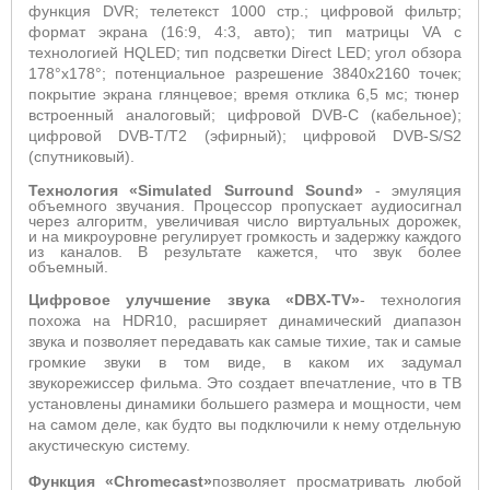
функция
DVR
;
телетекст 1000 стр.; цифровой фильтр;
формат экрана (16:9, 4:3, авто); тип матрицы
VA
с
технологией
HQLED
; тип подсветки
Direct
LED
; угол обзора
178°х178°; потенциальное разрешение 3840x2160 точек;
покрытие экрана глянцевое; время отклика 6,5 мс;
тюнер
встроенный аналоговый; цифровой
DVB
-
C
(кабельное);
цифровой DVB-T/
T
2 (эфирный); цифровой
DVB
-
S
/
S
2
(спутниковый).
Технология «
Simulated Surround Sound»
- эмуляция
объемного звучания. Процессор пропускает аудиосигнал
через алгоритм, увеличивая число виртуальных дорожек,
и на микроуровне регулирует громкость и задержку каждого
из каналов. В результате кажется, что звук более
объемный.
Цифровое улучшение звука
«
DBX-TV
»
- технология
похожа на HDR10, расширяет динамический диапазон
звука и позволяет передавать как самые тихие, так и самые
громкие звуки в том виде, в каком их задумал
звукорежиссер фильма. Это создает впечатление, что в ТВ
установлены динамики большего размера и мощности, чем
на самом деле, как будто вы подключили к нему отдельную
акустическую систему.
Функция
«
Chromecast
»
позволяет просматривать любой