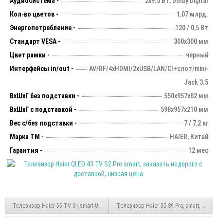
Аудиосистема -
2х9.5 Вт, Dolby Digital
Кол-во цветов -
1,07 млрд.
Энергопотребление -
120 / 0,5 Вт
Стандарт VESA -
300х300 мм
Цвет рамки -
черный
Интерфейсы in/out -
AV/RF/4xHDMI/2xUSB/LAN/CI+слот/mini-
Jack 3.5
ВхШхГ без подставки -
550x957x82 мм
ВхШхГ с подставкой -
598х957х210 мм
Вес с/без подставки -
7 / 7,2 кг
Марка ТМ -
HAIER, Китай
Гарантия -
12 мес
Телевизор Haier 55 TV S1 smart UHD безрамочный
Телевизор Haier 55 S9 Pro, smart, OLED,