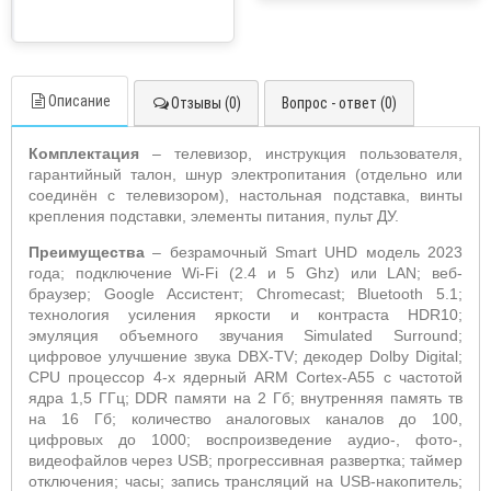
Описание
Отзывы (0)
Вопрос - ответ (0)
Комплектация
– телевизор, инструкция пользователя,
гарантийный талон, шнур электропитания (отдельно или
соединён с телевизором),
настольная подставка, винты
крепления подставки, элементы питания, пульт ДУ.
Преимущества
– безрамочный
Smart
UHD
модель 2023
года; подключение
Wi
-
Fi
(2.4 и 5
Ghz
) или
LAN
; веб-
браузер;
Google
Ассистент;
Chromecast
;
Bluetooth
5.1;
технология усиления яркости и контраста
HDR
10;
эмуляция объемного звучания
Simulated
Surround
;
цифровое улучшение звука
DBX
-
TV
; декодер
Dolby
Digital
;
CPU
процессор 4-х ядерный
ARM
Cortex
-
A
55 с частотой
ядра 1,5 ГГц;
DDR
памяти на 2 Гб; внутренняя память тв
на 16 Гб; количество аналоговых каналов до 100,
цифровых до 1000; воспроизведение аудио-, фото-,
видеофайлов через
USB
; прогрессивная развертка; таймер
отключения; часы; запись трансляций на
USB
-накопитель;