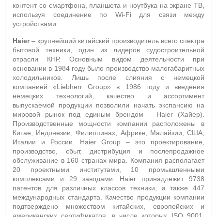
контент со смартфона, планшета и ноутбука на экране ТВ,
используя соединение по Wi-Fi для связи между
устройствами.
Haier
– крупнейший китайский производитель всего спектра
бытовой техники, один из лидеров судостроительной
отрасли КНР. Основным видом деятельности при
основании в 1984 году было производство малогабаритных
холодильников. Лишь после слияния с немецкой
компанией «Liebherr Group» в 1986 году и введения
немецких технологий, качество и ассортимент
выпускаемой продукции позволили начать экспансию на
мировой рынок под единым брендом – Haier (Хайер).
Производственные мощности компании расположены в
Китае, Индонезии, Филиппинах, Африке, Малайзии, США,
Италии и России. Haier Group – это проектирование,
производство, сбыт, дистрибуция и послепродажное
обслуживание в 160 странах мира. Компания располагает
20 проектными институтами, 10 промышленными
комплексами и 29 заводами. Haier принадлежит 9738
патентов для различных классов техники, а также 447
международных стандарта. Качество продукции компании
подтверждено множеством китайских, европейских и
американских сертификатов, в числе которых ISO 9001,