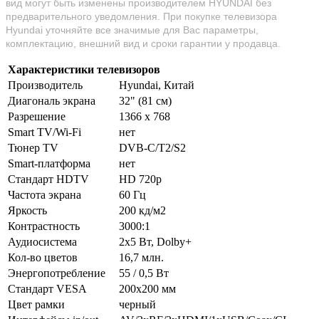
вид могут быть изменены производителем HYUNDAI без
предварительного уведомления. При покупке телевизора
Hyundai уточняйте все значимые для Вас параметры,
комплектацию, внешний вид и сроки гарантии у продавца.
Характеристики телевизоров
Производитель
Hyundai, Китай
Диагональ экрана
32" (81 см)
Разрешение
1366 х 768
Smart TV/Wi-Fi
нет
Тюнер TV
DVB-C/T2/S2
Smart-платформа
нет
Стандарт HDTV
HD 720p
Частота экрана
60 Гц
Яркость
200 кд/м2
Контрастность
3000:1
Аудиосистема
2х5 Вт, Dolby+
Кол-во цветов
16,7 млн.
Энергопотребление
55 / 0,5 Вт
Стандарт VESA
200х200 мм
Цвет рамки
черный