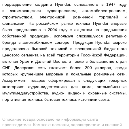
подразделение холдинга
Hyundai
, основанного в 1947 году
и
занимающегося судостроением, автомобилестроением,
строительством, электроникой, розничной торговлей и
финансами.
На российском рынке техника
Hyundai
впервые
была представлена в 2004 году
c
акцентом на продвижении
собственной продукции, используя сложившуюся репутацию
бренда в автомобильном секторе. Продукция H
yundai
широко
представлена бытовой техникой и электроникой бюджетного
ценового сегмента на всей территории Российской Федерации,
включая Урал и Дальний Восток, а также в большинстве стран
СНГ. Дилерская сеть включает более 200 дилеров, среди
которых крупнейшие мировые и локальные розничные сети.
Ассортимент товаров сформирован в следующих товарных
категориях: аудио-видеотехника для дома; автомобильные
мультимедиаустройства, аудио-, видео- и охранные системы,
портативная техника, бытовая техника, источники света.
Описание товара основано на информации сайта
производителя. Комплект поставки, характеристики и внешний