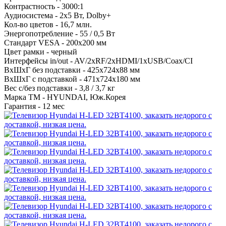
Контрастность -
3000:1
Аудиосистема -
2х5 Вт, Dolby+
Кол-во цветов -
16,7 млн.
Энергопотребление -
55 / 0,5 Вт
Стандарт VESA -
200х200 мм
Цвет рамки -
черный
Интерфейсы in/out -
AV/2xRF/2xHDMI/1xUSB/Coax/CI
ВхШхГ без подставки -
425х724х88 мм
ВхШхГ с подставкой -
471x724x180 мм
Вес с/без подставки -
3,8 / 3,7 кг
Марка ТМ -
HYUNDAI, Юж.Корея
Гарантия -
12 мес