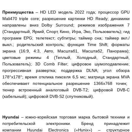
Преимущества
–
HD
LED
модель 2022 года; процессор
GPU
Mali
470
triple
core
;
разрешение картинки
HD Ready
; динамики
направлены вниз
Dolby Surround
; режимов изображения 7
(Стандартный, Яркий, Спорт, Кино, Игра, Эко, Пользователь); гид
программ
EPG
; телетекст; субтитры; таймер сна; таймер вкл./
выкл.; родительский контроль; функция
Time
Shift
; форматы
экрана (16:9, 4:3, Авто, Масштаб1, Масштаб2, Панорама);
цветовые режимы 4 (Теплый, Холодный, Стандартный,
Пользователь);
3
D
Comb
Filter
; цифровое
шумоподавление;
прогрессивная развертка; поддержка
DLNA
; угол обзора
178°х178°; время отклика пикселя 6,5 мс; матрица экрана
MVA
обеспечивает потенциальное разрешение 1366x768 точек;
тюнер встроенный аналоговый
DVB
-
T
2; цифровой
DVB
-
C
(кабельный); цифровой
DVB
-
S
2 (спутниковый).
Hyundai
– южно-корейская торговая марка бытовой техники и
потребительской электроники. Бренд принадлежит
компании
Hyundai
Electronics
(«
Hynix
») – структурное