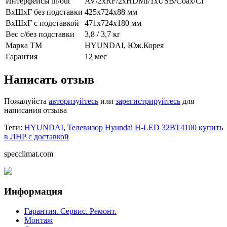
Интерфейсы in/out
AV/2xRF/2xHDMI/1xUSB/Coax/CI
ВхШхГ без подставки
425х724х88 мм
ВхШхГ с подставкой
471x724x180 мм
Вес с/без подставки
3,8 / 3,7 кг
Марка ТМ
HYUNDAI, Юж.Корея
Гарантия
12 мес
Написать отзыв
Пожалуйста
авторизуйтесь
или
зарегистрируйтесь
для
написания отзыва
Теги:
HYUNDAI
,
Телевизор Hyundai H-LED 32BT4100 купить
в ЛНР с доставкой
specclimat.com
Информация
Гарантия. Сервис. Ремонт.
Монтаж